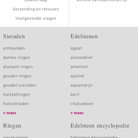
Verzending en retouren
Veelgestelde vragen
Sieraden
Edelstenen
armbanden
agaat
dames ringen
alexandriet
diamant ringen
amethist
gouden ringen
apatiet
gouden sieraden
aquamarijn
halskettingen
beril
halssieraden
chalcedoon
meer
meer
Ringen
Edelsteen encyclopedie
agaat ringen
Edelsteen Encyclopedie