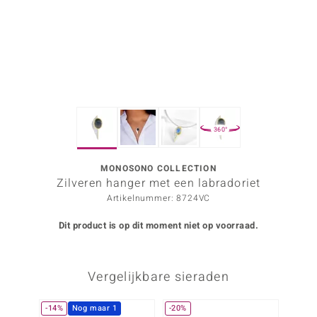
ana
Prince Designs
o
360°
Chic
d in Berlin
MONOSONO COLLECTION
Zilveren hanger met een labradoriet
insell
Artikelnummer: 8724VC
n Vogue
Dit product is op dit moment niet op voorraad.
e in Italy
Vergelijkbare sieraden
o Paraíso
izen
-14%
Nog maar 1
-20%