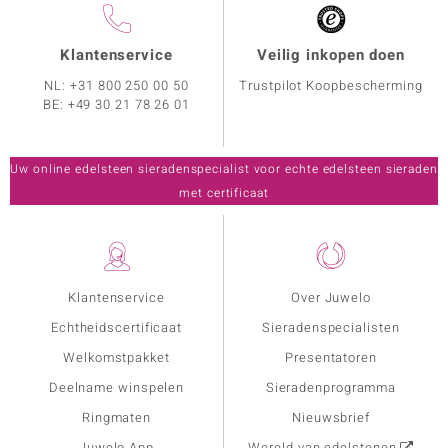
Klantenservice
Veilig inkopen doen
NL:
+31 800 250 00 50
Trustpilot Koopbescherming
BE:
+49 30 21 78 26 01
Uw online edelsteen sieradenspecialist voor echte edelsteen sieraden
met certificaat
Klantenservice
Over Juwelo
Echtheidscertificaat
Sieradenspecialisten
Welkomstpakket
Presentatoren
Deelname winspelen
Sieradenprogramma
Ringmaten
Nieuwsbrief
Juwelo App
Wereld van edelstenen