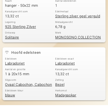
Naam
Aantal edelstenen
hanger - 50x22 mm
1
Karaatgewicht som
Edelmetaal
13,32 ct
Sterling zilver geel verguld
Legering
Metaalgewicht
925 Sterling Zilver
6,78 g
Ontwerp
Merk
Solitaire
MONOSONO COLLECTION
Hoofd edelsteen
Edelsteen
Edelsteen exact
Labradoriet
Labradoriet
Aantal en grootte
Karaatgewicht som
1 à 20x15 mm
13,32 ct
Slijpvorm
Zetting
Ovaal Cabochon, Cabochon
Bezel
Edelsteen kleur
Herkomst
blauw
Madagaskar