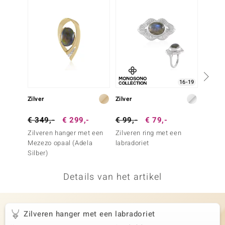
remonti
remonti
uwelo
 Gems
16-19
NO Collection
Zilver
Zilver
Zilver
va
€ 349,-
€ 299,-
€ 99,-
€ 79,-
€ 79,
Zilveren hanger met een
Zilveren ring met een
Zilver
Mezezo opaal (Adela
labradoriet
blauwe
Silber)
Details van het artikel
Minerale
Zilveren hanger met een labradoriet