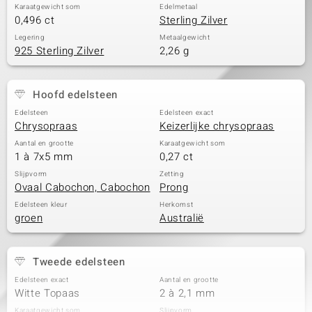
Karaatgewicht som
Edelmetaal
0,496 ct
Sterling Zilver
Legering
Metaalgewicht
925 Sterling Zilver
2,26 g
Hoofd edelsteen
Edelsteen
Edelsteen exact
Chrysopraas
Keizerlijke chrysopraas
Aantal en grootte
Karaatgewicht som
1 à 7x5 mm
0,27 ct
Slijpvorm
Zetting
Ovaal Cabochon, Cabochon
Prong
Edelsteen kleur
Herkomst
groen
Australië
Tweede edelsteen
Edelsteen exact
Aantal en grootte
Witte Topaas
2 à 2,1 mm
Karaatgewicht som
Slijpvorm