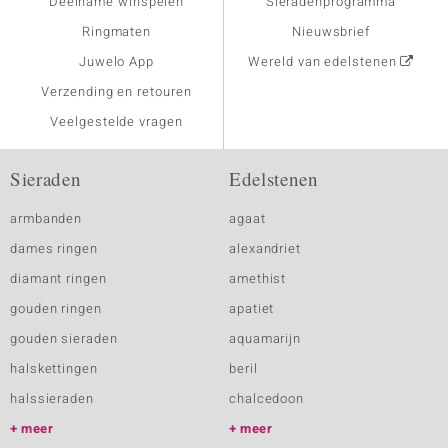
Deelname winspelen
Sieradenprogramma
Ringmaten
Nieuwsbrief
Juwelo App
Wereld van edelstenen
Verzending en retouren
Veelgestelde vragen
Sieraden
Edelstenen
armbanden
agaat
dames ringen
alexandriet
diamant ringen
amethist
gouden ringen
apatiet
gouden sieraden
aquamarijn
halskettingen
beril
halssieraden
chalcedoon
meer
meer