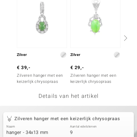
remonti
remonti
uwelo
 Gems
Zilver
Zilver
Zilver
NO Collection
€ 39,-
€ 29,-
€ 29,
va
Zilveren hanger met een
Zilveren hanger met een
Zilver
keizerlijk chrysopraas
keizerlijk chrysopraas
keizerl
Details van het artikel
Zilveren hanger met een keizerlijk chrysopraas
Minerale
Naam
Aantal edelstenen
hanger - 34x13 mm
9