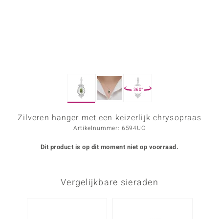
ana
Prince Designs
o
360°
Chic
d in Berlin
Zilveren hanger met een keizerlijk chrysopraas
Artikelnummer: 6594UC
insell
Dit product is op dit moment niet op voorraad.
n Vogue
e in Italy
Vergelijkbare sieraden
o Paraíso
izen