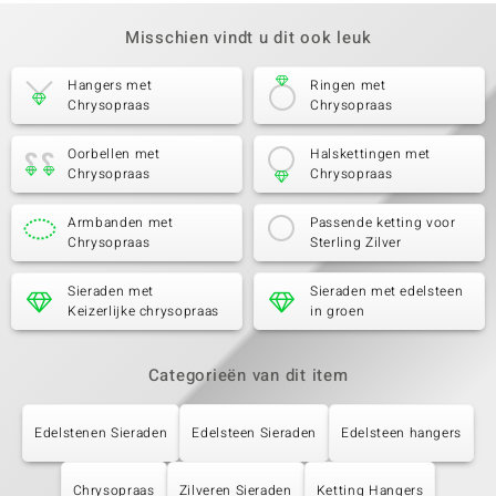
Misschien vindt u dit ook leuk
Hangers met
Ringen met
Chrysopraas
Chrysopraas
Oorbellen met
Halskettingen met
Chrysopraas
Chrysopraas
Armbanden met
Passende ketting voor
Chrysopraas
Sterling Zilver
Sieraden met
Sieraden met edelsteen
Keizerlijke chrysopraas
in groen
Categorieën van dit item
Edelstenen Sieraden
Edelsteen Sieraden
Edelsteen hangers
Chrysopraas
Zilveren Sieraden
Ketting Hangers