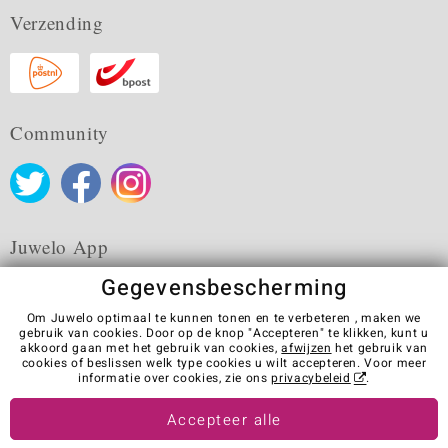
Verzending
Community
Juwelo App
Gegevensbescherming
Om Juwelo optimaal te kunnen tonen en te verbeteren , maken we
gebruik van cookies. Door op de knop "Accepteren" te klikken, kunt u
akkoord gaan met het gebruik van cookies,
afwijzen
het gebruik van
Algemene verkoopvoorwaarden
Privacybeleid
Cookies
cookies of beslissen welk type cookies u wilt accepteren. Voor meer
Colofon
Contact
Contract herroepen
informatie over cookies, zie ons
privacybeleid
.
Visit our stores in other countries:
Accepteer alle