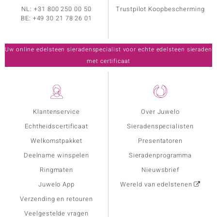
NL:
+31 800 250 00 50
Trustpilot Koopbescherming
BE:
+49 30 21 78 26 01
Uw online edelsteen sieradenspecialist voor echte edelsteen sieraden
met certificaat
Klantenservice
Over Juwelo
Echtheidscertificaat
Sieradenspecialisten
Welkomstpakket
Presentatoren
Deelname winspelen
Sieradenprogramma
Ringmaten
Nieuwsbrief
Juwelo App
Wereld van edelstenen
Verzending en retouren
Veelgestelde vragen