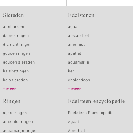
Sieraden
Edelstenen
armbanden
agaat
dames ringen
alexandriet
diamant ringen
amethist
gouden ringen
apatiet
gouden sieraden
aquamarijn
halskettingen
beril
halssieraden
chalcedoon
meer
meer
Ringen
Edelsteen encyclopedie
agaat ringen
Edelsteen Encyclopedie
amethist ringen
Agaat
aquamarijn ringen
Amethist