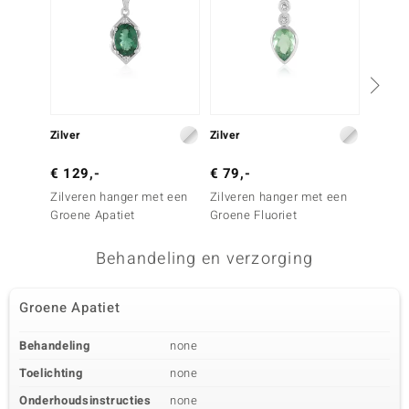
Zilver
Zilver
Zilver
€ 129,-
€ 79,-
€ 39,
Zilveren hanger met een
Zilveren hanger met een
Zilver
Groene Apatiet
Groene Fluoriet
Mosag
Behandeling en verzorging
Groene Apatiet
Behandeling
none
Toelichting
none
Onderhoudsinstructies
none