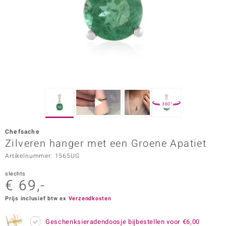
ana
Prince Designs
o
Chic
360°
d in Berlin
Chefsache
insell
Zilveren hanger met een Groene Apatiet
Artikelnummer: 1565UG
n Vogue
slechts
e in Italy
€ 69,-
o Paraíso
Prijs inclusief btw ex
Verzendkosten
izen
Geschenksieradendoosje bijbestellen voor
€6,00