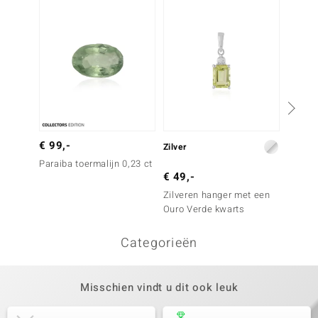
€ 99,-
Zilver
Zilver
Paraiba toermalijn 0,23 ct
€ 49,-
€ 69,
Zilveren hanger met een
Zilver
Ouro Verde kwarts
Groene
Categorieën
Misschien vindt u dit ook leuk