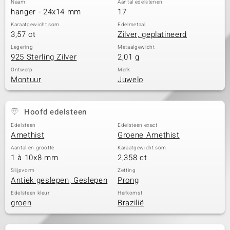
Naam
Aantal edelstenen
hanger - 24x14 mm
17
Karaatgewicht som
Edelmetaal
3,57 ct
Zilver, geplatineerd
Legering
Metaalgewicht
925 Sterling Zilver
2,01 g
Ontwerp
Merk
Montuur
Juwelo
Hoofd edelsteen
Edelsteen
Edelsteen exact
Amethist
Groene Amethist
Aantal en grootte
Karaatgewicht som
1 à 10x8 mm
2,358 ct
Slijpvorm
Zetting
Antiek geslepen, Geslepen
Prong
Edelsteen kleur
Herkomst
groen
Brazilië