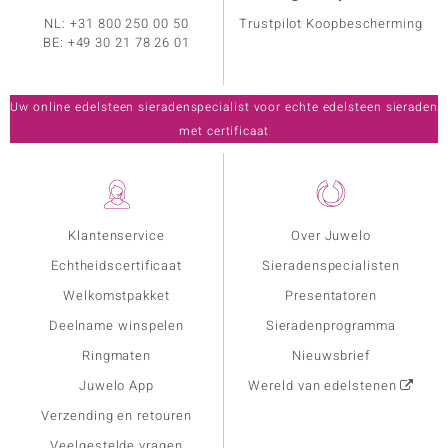
NL:
+31 800 250 00 50
Trustpilot Koopbescherming
BE:
+49 30 21 78 26 01
Uw online edelsteen sieradenspecialist voor echte edelsteen sieraden
met certificaat
Klantenservice
Over Juwelo
Echtheidscertificaat
Sieradenspecialisten
Welkomstpakket
Presentatoren
Deelname winspelen
Sieradenprogramma
Ringmaten
Nieuwsbrief
Juwelo App
Wereld van edelstenen
Verzending en retouren
Veelgestelde vragen