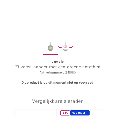
ana
Prince Designs
o
360°
Chic
d in Berlin
Juwelo
Zilveren hanger met een groene amethist
insell
Artikelnummer: 2480IX
n Vogue
Dit product is op dit moment niet op voorraad.
e in Italy
Vergelijkbare sieraden
o Paraíso
izen
-35%
Nog maar 1
-34%