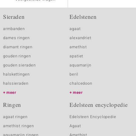
Sieraden
Edelstenen
armbanden
agaat
dames ringen
alexandriet
diamant ringen
amethist
gouden ringen
apatiet
gouden sieraden
aquamarijn
halskettingen
beril
halssieraden
chalcedoon
meer
meer
Ringen
Edelsteen encyclopedie
agaat ringen
Edelsteen Encyclopedie
amethist ringen
Agaat
aquamarijn ringen
Amethist