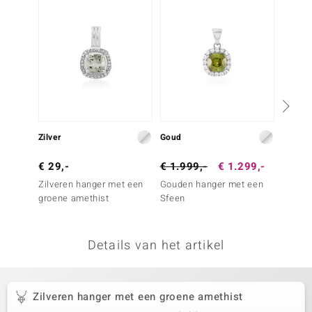
remonti
remonti
uwelo
 Gems
NO Collection
Zilver
Goud
Zilver
va
€ 29,-
€ 1.999,-
€ 1.299,-
€ 149
Zilveren hanger met een
Gouden hanger met een
Zilver
groene amethist
Sfeen
Merela
Details van het artikel
Minerale
Zilveren hanger met een groene amethist