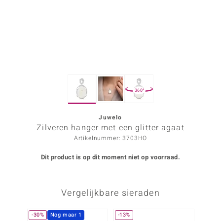
ana
Prince Designs
o
360°
Chic
d in Berlin
Juwelo
Zilveren hanger met een glitter agaat
insell
Artikelnummer: 3703HO
n Vogue
Dit product is op dit moment niet op voorraad.
e in Italy
Vergelijkbare sieraden
o Paraíso
izen
-30%
Nog maar 1
-13%