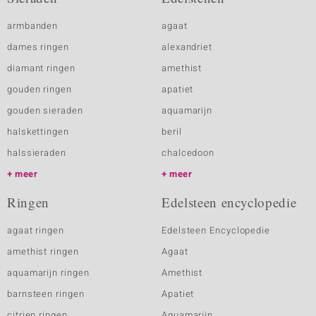
armbanden
agaat
dames ringen
alexandriet
diamant ringen
amethist
gouden ringen
apatiet
gouden sieraden
aquamarijn
halskettingen
beril
halssieraden
chalcedoon
meer
meer
Ringen
Edelsteen encyclopedie
agaat ringen
Edelsteen Encyclopedie
amethist ringen
Agaat
aquamarijn ringen
Amethist
barnsteen ringen
Apatiet
citrien ringen
Aquamarijn