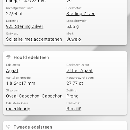
hanger - 42x23 mm
29
Karaatgewicht som
Edelmetaal
27,94 ct
Sterling Zilver
Legering
Metaalgewicht
925 Sterling Zilver
5,05 g
Ontwerp
Merk
Solitaire met accentstenen
Juwelo
Hoofd edelsteen
Edelsteen
Edelsteen exact
Agaat
Glitter Agaat
Aantal en grootte
Karaatgewicht som
1 à 24x17 mm
27,77 ct
Slijpvorm
Zetting
Ovaal Cabochon, Cabochon
Prong
Edelsteen kleur
Herkomst
meerkleurig
Brazilië
Tweede edelsteen