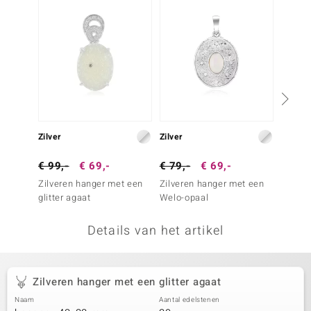
remonti
remonti
uwelo
 Gems
NO Collection
Zilver
Zilver
Zilver
va
€ 99,-
€ 69,-
€ 79,-
€ 69,-
€ 39,
Zilveren hanger met een
Zilveren hanger met een
Zilver
glitter agaat
Welo-opaal
howlie
Details van het artikel
Minerale
Zilveren hanger met een glitter agaat
Naam
Aantal edelstenen