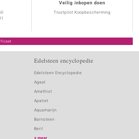
Veilig inkopen doen
50
Trustpilot Koopbescherming
01
ficaat
Edelsteen encyclopedie
Edelsteen Encyclopedie
Agaat
Amethist
Apatiet
Aquamarijn
Barnsteen
Beril
meer