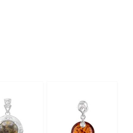
Rhodoliet
Sieraden in varianten
is
Toermalijn
Ringmaten
Geel