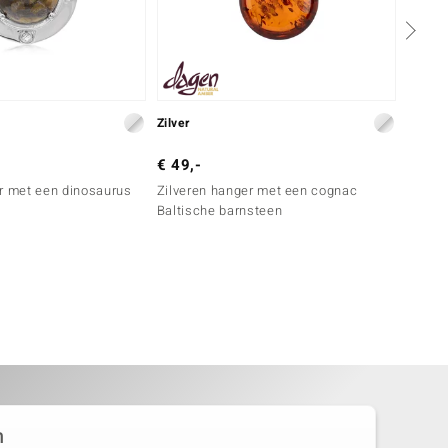
Zilver
Zilver
€ 49,-
€ 79,
r met een dinosaurus
Zilveren hanger met een cognac
Zilver
Baltische barnsteen
Baltis
n