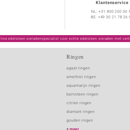
Klantenservice
NL:
+31 800 250 00 
BE:
+49 30 21 78 26 
line edelsteen sieradenspecialist voor echte edelsteen sieraden met certi
Ringen
agaat ringen
amethist ringen
aquamarijn ringen
barnsteen ringen
citrien ringen
diamant ringen
gouden ringen
meer