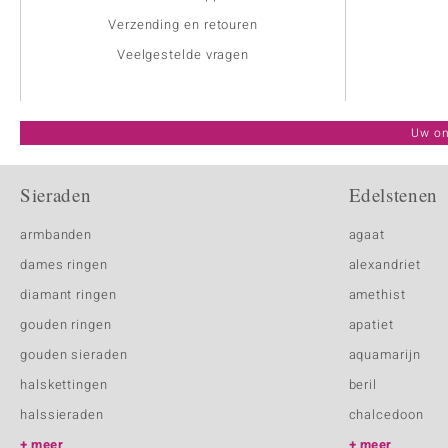
Verzending en retouren
Veelgestelde vragen
Uw on
Sieraden
Edelstenen
armbanden
agaat
dames ringen
alexandriet
diamant ringen
amethist
gouden ringen
apatiet
gouden sieraden
aquamarijn
halskettingen
beril
halssieraden
chalcedoon
meer
meer