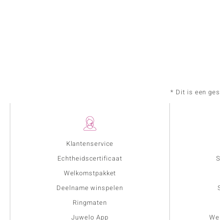
* Dit is een ge
Klantenservice
Echtheidscertificaat
S
Welkomstpakket
Deelname winspelen
Ringmaten
Juwelo App
Wer