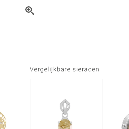
Parel
Kwarts
♦ Zilveren ringen
Vitale Minerale
Topaas
Turkoo
♦ Zilveren oorbellen
♦ Zilveren hangers
♦ Zilveren armbanden
♦ Zilveren kettingen
Blauw
Groen
Platina sieraden
Vergelijkbare sieraden