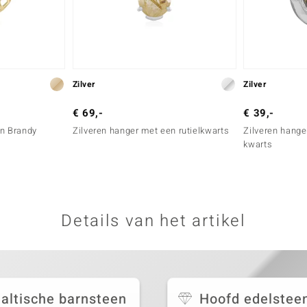
Zilver
Zilver
€ 69,-
€ 39,-
en Brandy
Zilveren hanger met een rutielkwarts
Zilveren hange
kwarts
Details van het artikel
altische barnsteen
Hoofd edelstee