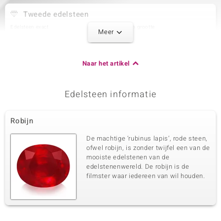
Tweede edelsteen
Edelsteen exact
Aantal en grootte
Meer
Zirkoon
2 à 1,2 mm
Karaatgewicht som
Slijpvorm
0,027 ct
Rond geslepen
Naar het artikel
Zetting
Herkomst
Prong
Cambodja
Edelsteen informatie
Derde edelsteen
Robijn
Edelsteen exact
Aantal en grootte
Zirkoon
4 à 1 mm
De machtige ‘rubinus lapis’, rode steen,
Karaatgewicht som
Slijpvorm
ofwel robijn, is zonder twijfel een van de
0,027 ct
Rond geslepen
mooiste edelstenen van de
edelstenenwereld. De robijn is de
Zetting
Herkomst
Prong
filmster waar iedereen van wil houden.
Cambodja