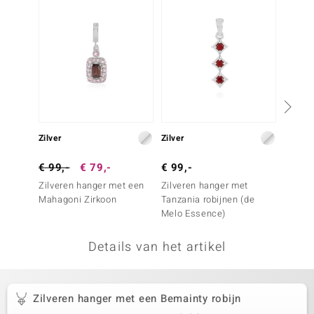
remonti
remonti
uwelo
 Gems
NO Collection
Zilver
Zilver
Zilver
va
€ 99,-
€ 79,-
€ 99,-
€ 149
Zilveren hanger met een
Zilveren hanger met
Zilver
Mahagoni Zirkoon
Tanzania robijnen (de
roze zi
Melo Essence)
Details van het artikel
Minerale
Zilveren hanger met een Bemainty robijn