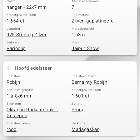
Naam
Aantal edelstenen
hanger - 22x7 mm
7
Karaatgewicht som
Edelmetaal
1,654 ct
Zilver, geplatineerd
Legering
Metaalgewicht
925 Sterling Zilver
1,53 g
Ontwerp
Merk
Varioclip
Jaipur Show
Hoofd edelsteen
Edelsteen
Edelsteen exact
Robijn
Bemainty Robijn
Aantal en grootte
Karaatgewicht som
1 à 8x6 mm
1,601 ct
Slijpvorm
Zetting
Oktagon-Radiantschliff,
Prong
Geslepen
Edelsteen kleur
Herkomst
rood
Madagaskar