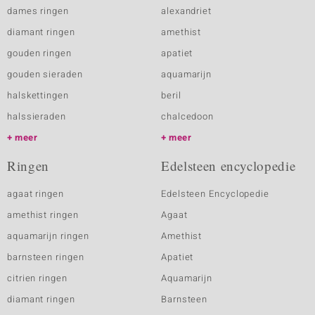
dames ringen
alexandriet
diamant ringen
amethist
gouden ringen
apatiet
gouden sieraden
aquamarijn
halskettingen
beril
halssieraden
chalcedoon
meer
meer
Ringen
Edelsteen encyclopedie
agaat ringen
Edelsteen Encyclopedie
amethist ringen
Agaat
aquamarijn ringen
Amethist
barnsteen ringen
Apatiet
citrien ringen
Aquamarijn
diamant ringen
Barnsteen