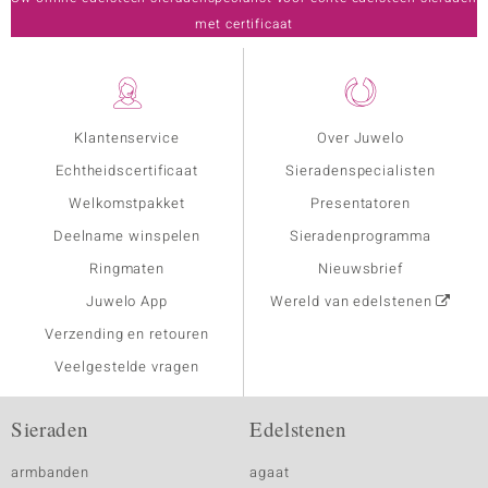
met certificaat
Klantenservice
Over Juwelo
Echtheidscertificaat
Sieradenspecialisten
Welkomstpakket
Presentatoren
Deelname winspelen
Sieradenprogramma
Ringmaten
Nieuwsbrief
Juwelo App
Wereld van edelstenen
Verzending en retouren
Veelgestelde vragen
Sieraden
Edelstenen
armbanden
agaat