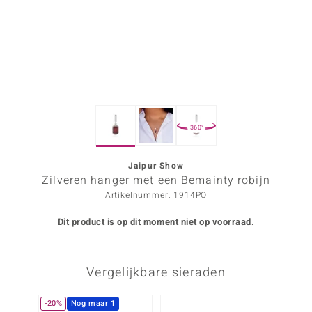
ana
Prince Designs
o
360°
Chic
d in Berlin
Jaipur Show
Zilveren hanger met een Bemainty robijn
insell
Artikelnummer: 1914PO
n Vogue
Dit product is op dit moment niet op voorraad.
e in Italy
Vergelijkbare sieraden
o Paraíso
izen
-20%
Nog maar 1
-34%