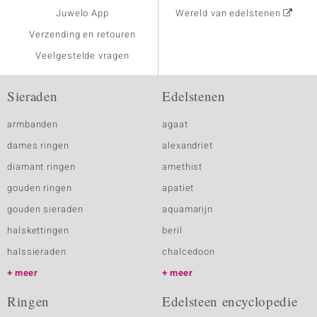
Juwelo App
Wereld van edelstenen
Verzending en retouren
Veelgestelde vragen
Sieraden
Edelstenen
armbanden
agaat
dames ringen
alexandriet
diamant ringen
amethist
gouden ringen
apatiet
gouden sieraden
aquamarijn
halskettingen
beril
halssieraden
chalcedoon
meer
meer
Ringen
Edelsteen encyclopedie