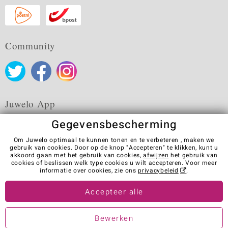
Community
Juwelo App
Gegevensbescherming
Om Juwelo optimaal te kunnen tonen en te verbeteren , maken we
gebruik van cookies. Door op de knop "Accepteren" te klikken, kunt u
akkoord gaan met het gebruik van cookies,
afwijzen
het gebruik van
Algemene verkoopvoorwaarden
Privacybeleid
Cookies
cookies of beslissen welk type cookies u wilt accepteren. Voor meer
Colofon
Contact
Contract herroepen
informatie over cookies, zie ons
privacybeleid
.
Visit our stores in other countries:
Accepteer alle
Bewerken
© Juwelo Deutschland GmbH (Een onderneming van de elumeo SE)