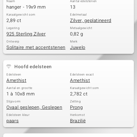
Naam
Aantal edelstenen
hanger - 19x9 mm
13
Karaatgewicht som
Edelmetaal
2,89 ct
Zilver, geplatineerd
Legering
Metaalgewicht
925 Sterling Zilver
0,82 g
Ontwerp
Merk
Solitaire met accentstenen
Juwelo
Hoofd edelsteen
Edelsteen
Edelsteen exact
Amethist
Amethist
Aantal en grootte
Karaatgewicht som
1 à 10x8 mm
2,782 ct
Slijpvorm
Zetting
Ovaal geslepen, Geslepen
Prong
Edelsteen kleur
Herkomst
paars
Brazilië