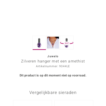
ana
Prince Designs
o
360°
Chic
d in Berlin
Juwelo
Zilveren hanger met een amethist
insell
Artikelnummer: 9044LE
n Vogue
Dit product is op dit moment niet op voorraad.
e in Italy
Vergelijkbare sieraden
o Paraíso
izen
-10%