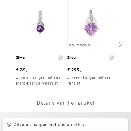
remonti
remonti
uwelo
 Gems
NO Collection
Zilver
Zilver
Zilver
va
€ 39,-
€ 299,-
€ 199
Zilveren hanger met een
Zilveren hanger met een
Zilver
Marokkaanse Amethist
kunziet
Paarse
Details van het artikel
Minerale
Zilveren hanger met een amethist