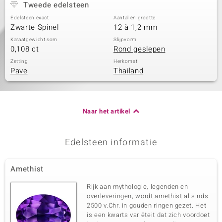
Tweede edelsteen
Edelsteen exact
Aantal en grootte
Zwarte Spinel
12 à 1,2 mm
Karaatgewicht som
Slijpvorm
0,108 ct
Rond geslepen
Zetting
Herkomst
Pave
Thailand
Naar het artikel
Edelsteen informatie
Amethist
Rijk aan mythologie, legenden en
overleveringen, wordt amethist al sinds
2500 v.Chr. in gouden ringen gezet. Het
is een kwarts variëteit dat zich voordoet