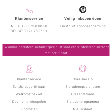
Klantenservice
Veilig inkopen doen
NL:
+31 800 250 00 50
Trustpilot Koopbescherming
BE:
+49 30 21 78 26 01
Uw online edelsteen sieradenspecialist voor echte edelsteen sieraden
met certificaat
Klantenservice
Over Juwelo
Echtheidscertificaat
Sieradenspecialisten
Welkomstpakket
Presentatoren
Deelname winspelen
Sieradenprogramma
Ringmaten
Nieuwsbrief