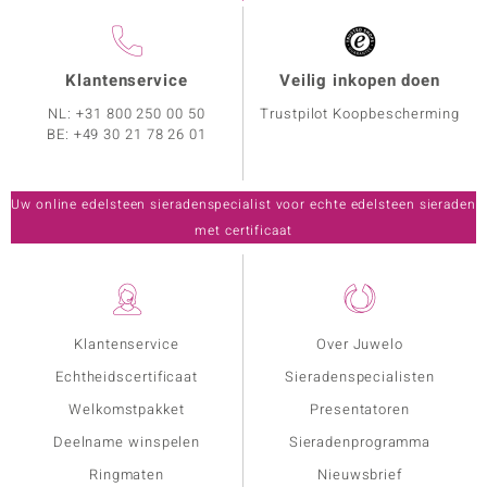
Klantenservice
Veilig inkopen doen
NL:
+31 800 250 00 50
Trustpilot Koopbescherming
BE:
+49 30 21 78 26 01
Uw online edelsteen sieradenspecialist voor echte edelsteen sieraden
met certificaat
Klantenservice
Over Juwelo
Echtheidscertificaat
Sieradenspecialisten
Welkomstpakket
Presentatoren
Deelname winspelen
Sieradenprogramma
Ringmaten
Nieuwsbrief