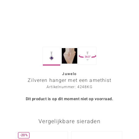
ana
Prince Designs
o
360°
Chic
d in Berlin
Juwelo
Zilveren hanger met een amethist
insell
Artikelnummer: 4248KG
n Vogue
Dit product is op dit moment niet op voorraad.
e in Italy
Vergelijkbare sieraden
o Paraíso
izen
-20%