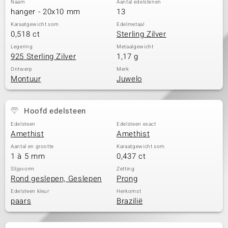
Naam
Aantal edelstenen
hanger - 20x10 mm
13
Karaatgewicht som
Edelmetaal
0,518 ct
Sterling Zilver
Legering
Metaalgewicht
925 Sterling Zilver
1,17 g
Ontwerp
Merk
Montuur
Juwelo
Hoofd edelsteen
Edelsteen
Edelsteen exact
Amethist
Amethist
Aantal en grootte
Karaatgewicht som
1 à 5 mm
0,437 ct
Slijpvorm
Zetting
Rond geslepen, Geslepen
Prong
Edelsteen kleur
Herkomst
paars
Brazilië