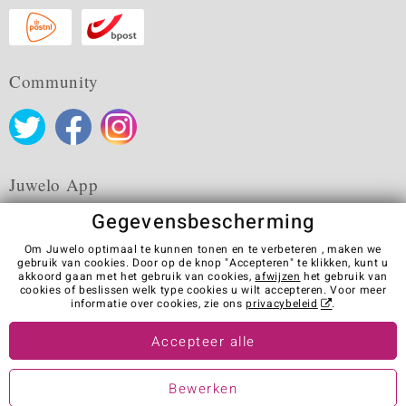
Community
Juwelo App
Gegevensbescherming
Om Juwelo optimaal te kunnen tonen en te verbeteren , maken we
gebruik van cookies. Door op de knop "Accepteren" te klikken, kunt u
akkoord gaan met het gebruik van cookies,
afwijzen
het gebruik van
Algemene verkoopvoorwaarden
Privacybeleid
Cookies
cookies of beslissen welk type cookies u wilt accepteren. Voor meer
Colofon
Contact
Contract herroepen
informatie over cookies, zie ons
privacybeleid
.
Visit our stores in other countries:
Accepteer alle
Bewerken
© Juwelo Deutschland GmbH (Een onderneming van de elumeo SE)