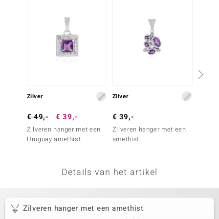
remonti
remonti
uwelo
 Gems
NO Collection
Zilver
Zilver
Zilver
va
€ 49,-
€ 39,-
€ 39,-
€ 39,
Zilveren hanger met een
Zilveren hanger met een
Zilver
Uruguay amethist
amethist
amethi
Details van het artikel
Minerale
Zilveren hanger met een amethist