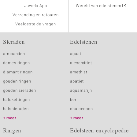
Juwelo App
Wereld van edelstenen
Verzending en retouren
Veelgestelde vragen
Sieraden
Edelstenen
armbanden
agaat
dames ringen
alexandriet
diamant ringen
amethist
gouden ringen
apatiet
gouden sieraden
aquamarijn
halskettingen
beril
halssieraden
chalcedoon
meer
meer
Ringen
Edelsteen encyclopedie