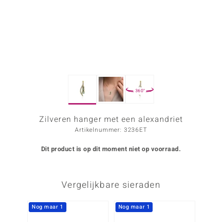
ana
Prince Designs
o
360°
Chic
d in Berlin
Zilveren hanger met een alexandriet
Artikelnummer: 3236ET
insell
Dit product is op dit moment niet op voorraad.
n Vogue
e in Italy
Vergelijkbare sieraden
o Paraíso
Nog maar 1
Nog maar 1
izen