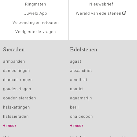
Ringmaten
Nieuwsbrief
Juwelo App
Wereld van edelstenen
Verzending en retouren
Veelgestelde vragen
Sieraden
Edelstenen
armbanden
agaat
dames ringen
alexandriet
diamant ringen
amethist
gouden ringen
apatiet
gouden sieraden
aquamarijn
halskettingen
beril
halssieraden
chalcedoon
meer
meer