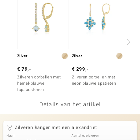
remonti
remonti
uwelo
 Gems
Zilver
Zilver
Goud
NO Collection
€ 79,-
€ 299,-
€ 499
va
Zilveren oorbellen met
Zilveren oorbellen met
Gouden
hemel-blauwe
neon blauwe apatieten
Champ
topaasstenen
Details van het artikel
Minerale
Zilveren hanger met een alexandriet
Naam
Aantal edelstenen