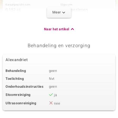
Karaatgewicht som
Slijpvorm
0,152 ct
Rond geslepen
Meer
Zetting
Herkomst
Prong
Indië
Naar het artikel
Derde edelsteen
Behandeling en verzorging
Edelsteen exact
Aantal en grootte
Zirkoon
14 à 1,2 mm
Karaatgewicht som
Slijpvorm
Alexandriet
0,186 ct
Rond geslepen
Zetting
Herkomst
Behandeling
geen
Prong
Cambodja
Toelichting
Nvt
Onderhoudsinstructies
geen
Stoomreiniging
ja
Ultrasoonreiniging
nee