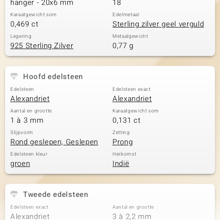
hanger - 20x6 mm
18
Karaatgewicht som
Edelmetaal
0,469 ct
Sterling zilver geel verguld
Legering
Metaalgewicht
925 Sterling Zilver
0,77 g
Hoofd edelsteen
Edelsteen
Edelsteen exact
Alexandriet
Alexandriet
Aantal en grootte
Karaatgewicht som
1 à 3 mm
0,131 ct
Slijpvorm
Zetting
Rond geslepen, Geslepen
Prong
Edelsteen kleur
Herkomst
groen
Indië
Tweede edelsteen
Edelsteen exact
Aantal en grootte
Alexandriet
3 à 2,2 mm