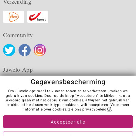
Verzending
Community
Juwelo App
Gegevensbescherming
Om Juwelo optimaal te kunnen tonen en te verbeteren , maken we
gebruik van cookies. Door op de knop "Accepteren" te klikken, kunt u
akkoord gaan met het gebruik van cookies,
afwijzen
het gebruik van
Algemene verkoopvoorwaarden
Privacybeleid
Cookies
cookies of beslissen welk type cookies u wilt accepteren. Voor meer
Colofon
Contact
Contract herroepen
informatie over cookies, zie ons
privacybeleid
.
Visit our stores in other countries:
Accepteer alle