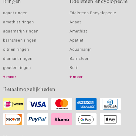
Ringen
Edelsteen encyclopedie
agaat ringen
Edelsteen Encyclopedie
amethist ringen
Agaat
aquamarijn ringen
Amethist
barnsteen ringen
Apatiet
citrien ringen
Aquamarijn
diamant ringen
Barnsteen
gouden ringen
Beril
meer
meer
Betaalmogelijkheden