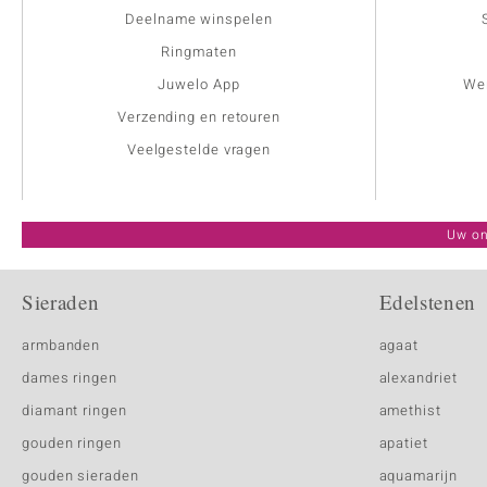
Deelname winspelen
Ringmaten
Juwelo App
Wer
Verzending en retouren
Veelgestelde vragen
Uw on
Sieraden
Edelstenen
armbanden
agaat
dames ringen
alexandriet
diamant ringen
amethist
gouden ringen
apatiet
gouden sieraden
aquamarijn