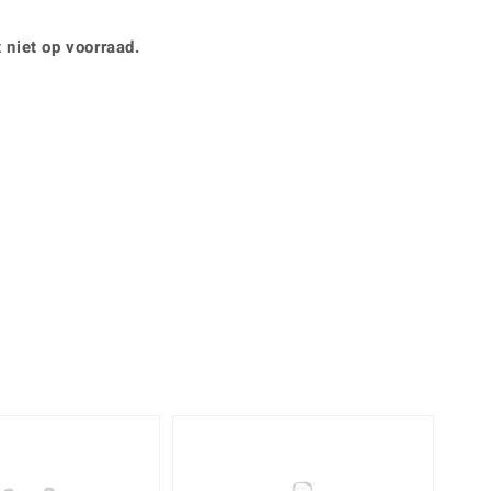
Rhodoliet
Sieraden in varianten
is
Toermalijn
Ringmaten
 niet op voorraad.
Geel