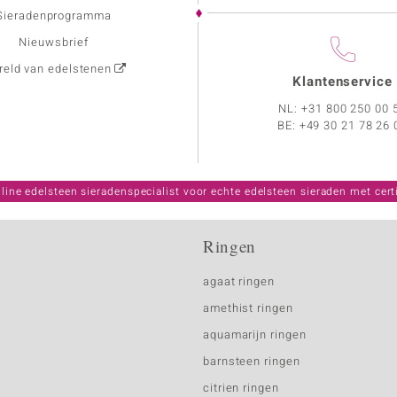
Sieradenprogramma
Nieuwsbrief
eld van edelstenen
Klantenservice
NL:
+31 800 250 00 
BE:
+49 30 21 78 26 
line edelsteen sieradenspecialist voor echte edelsteen sieraden met certi
Ringen
agaat ringen
amethist ringen
aquamarijn ringen
barnsteen ringen
citrien ringen