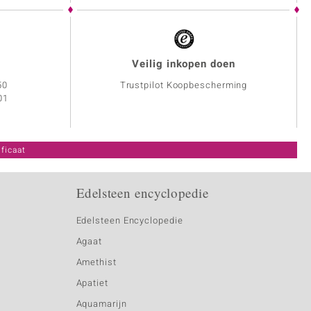
Veilig inkopen doen
50
Trustpilot Koopbescherming
01
ficaat
Edelsteen encyclopedie
Edelsteen Encyclopedie
Agaat
Amethist
Apatiet
Aquamarijn