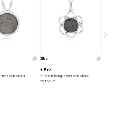
Zilver
Zilver
€ 99,-
€ 39,
r met een Aletai
Zilveren hanger met een Aletai
Zilver
meteoriet