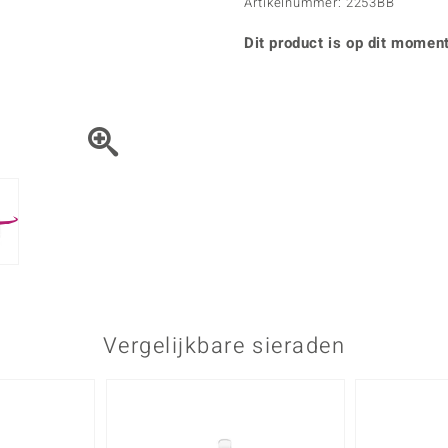
Parel
Kwarts
Artikelnummer: 2253BB
♦ Zilveren ringen
Vitale Minerale
Topaas
Turkoo
♦ Zilveren oorbellen
Dit product is op dit moment
♦ Zilveren hangers
♦ Zilveren armbanden
♦ Zilveren kettingen
Blauw
Groen
Platina sieraden
Vergelijkbare sieraden