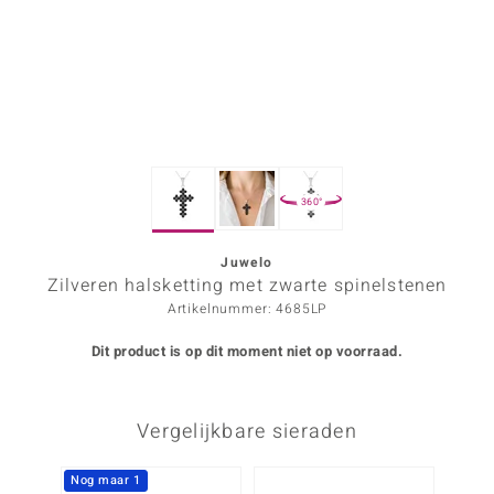
ana
Prince Designs
o
360°
Chic
d in Berlin
Juwelo
Zilveren halsketting met zwarte spinelstenen
insell
Artikelnummer: 4685LP
n Vogue
Dit product is op dit moment niet op voorraad.
e in Italy
Vergelijkbare sieraden
o Paraíso
izen
Nog maar 1
Nog m