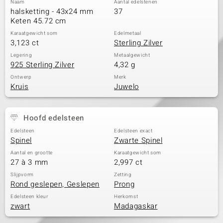
Naam
Aantal edelstenen
halsketting - 43x24 mm
37
Keten 45.72 cm
Karaatgewicht som
Edelmetaal
3,123 ct
Sterling Zilver
Legering
Metaalgewicht
925 Sterling Zilver
4,32 g
Ontwerp
Merk
Kruis
Juwelo
Hoofd edelsteen
Edelsteen
Edelsteen exact
Spinel
Zwarte Spinel
Aantal en grootte
Karaatgewicht som
27 à 3 mm
2,997 ct
Slijpvorm
Zetting
Rond geslepen, Geslepen
Prong
Edelsteen kleur
Herkomst
zwart
Madagaskar