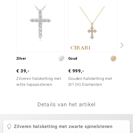
remonti
remonti
uwelo
 Gems
NO Collection
Zilver
Goud
Zilver
va
€ 39,-
€ 999,-
€ 299
Zilveren halsketting met
Gouden halsketting met
Zilver
witte topaasstenen
SI1 (H) Diamanten
een zi
Details van het artikel
Minerale
Zilveren halsketting met zwarte spinelstenen