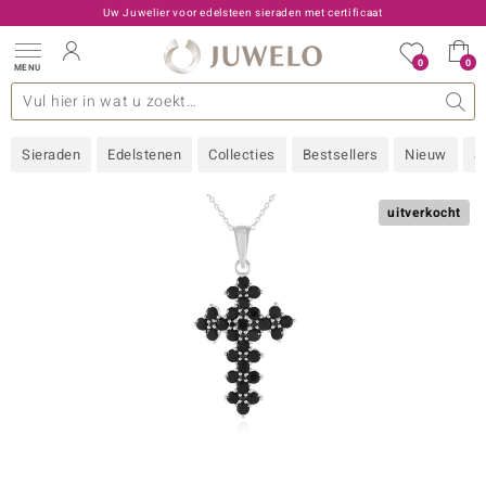
Uw Juwelier voor edelsteen sieraden met certificaat
0
0
MENU
llecties
 Edelstenen
een A - Z
den type
Live aanbiedingen
Ontwerp
Algemeen
Favoriete edelstenen
Materiaal
Interessant
Juwelo
Edelstenen op kleur
Ringmaat
Advies
Sieraden
Edelstenen
Collecties
Bestsellers
Nieuw
S
old
NI
uitverkocht
 with Love
Nature
rong
ors Edition
 boutique