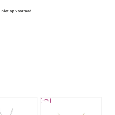
Rhodoliet
Sieraden in varianten
is
Toermalijn
Ringmaten
 niet op voorraad.
360° interactief
Geel
muis bewegen en van verschillende kanten bekijken.
-17%
-14%