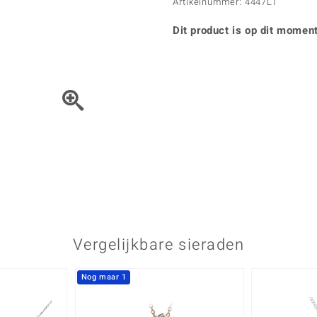
Parel
Kwarts
Artikelnummer: 4447LT
♦ Zilveren ringen
Vitale Minerale
Topaas
Turkoo
♦ Zilveren oorbellen
Dit product is op dit moment
♦ Zilveren hangers
♦ Zilveren armbanden
♦ Zilveren kettingen
Blauw
Groen
Het sieraad kunt u met de 
Platina sieraden
Vergelijkbare sieraden
Nog maar 1