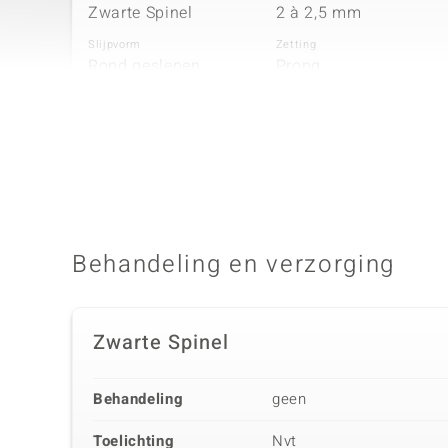
Zwarte Spinel
2 à 2,5 mm
Slijpvorm
Zetting
Rond geslepen
Prong
Vierde edelsteen
Edelsteen exact
Aantal en grootte
Zwarte Spinel
2 à 2 mm
Slijpvorm
Herkomst
Ronde Cabochon
Thailand
Behandeling en verzorging
Zwarte Spinel
Behandeling
geen
Toelichting
Nvt