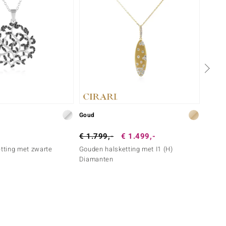
Goud
Goud
€ 1.799,-
€ 1.499,-
€ 699
etting met zwarte
Gouden halsketting met I1 (H)
Gouden
Diamanten
Diama