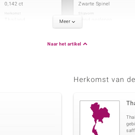
0,142 ct
Zwarte Spinel
Herkomst
Slijpvorm
Thailand
Rond geslepen
Meer
Naar het artikel
Karaatgewicht som
0,144 ct
Herkomst van de
Th
Thai
gebi
saff