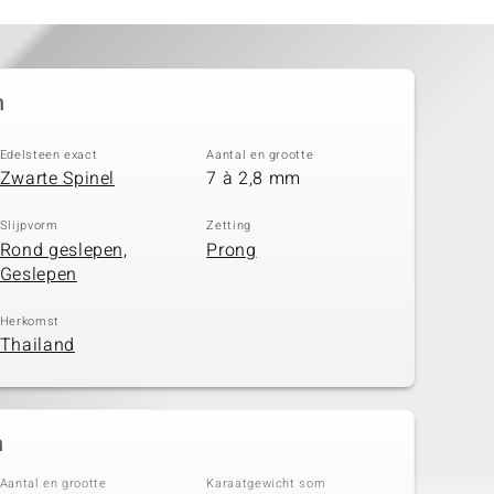
n
Edelsteen exact
Aantal en grootte
Zwarte Spinel
7 à 2,8 mm
Slijpvorm
Zetting
Rond geslepen,
Prong
Geslepen
Herkomst
Thailand
n
Aantal en grootte
Karaatgewicht som