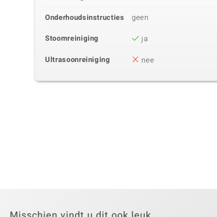
Onderhoudsinstructies
geen
Stoomreiniging
ja
Ultrasoonreiniging
nee
Misschien vindt u dit ook leuk