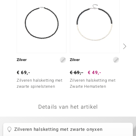
remonti
remonti
uwelo
 Gems
NO Collection
Zilver
Zilver
Zilver
va
€ 69,-
€ 69,-
€ 49,-
€ 69,
Zilveren halsketting met
Zilveren halsketting met
Zilver
zwarte spinelstenen
Zwarte Hematieten
rookkw
Details van het artikel
Minerale
Zilveren halsketting met zwarte onyxen