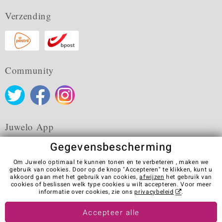
Verzending
Community
Juwelo App
Gegevensbescherming
Om Juwelo optimaal te kunnen tonen en te verbeteren , maken we
gebruik van cookies. Door op de knop "Accepteren" te klikken, kunt u
akkoord gaan met het gebruik van cookies,
afwijzen
het gebruik van
Algemene verkoopvoorwaarden
Privacybeleid
Cookies
cookies of beslissen welk type cookies u wilt accepteren. Voor meer
Colofon
Contact
Contract herroepen
informatie over cookies, zie ons
privacybeleid
.
Visit our stores in other countries:
Accepteer alle