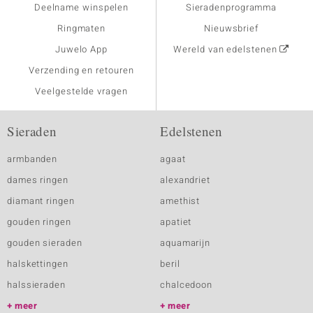
Deelname winspelen
Sieradenprogramma
Ringmaten
Nieuwsbrief
Juwelo App
Wereld van edelstenen
Verzending en retouren
Veelgestelde vragen
Sieraden
Edelstenen
armbanden
agaat
dames ringen
alexandriet
diamant ringen
amethist
gouden ringen
apatiet
gouden sieraden
aquamarijn
halskettingen
beril
halssieraden
chalcedoon
meer
meer