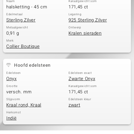
Naam
Karaatgewicht som
halsketting - 45 cm
171,45 ct
Edelmetaal
Legering
Sterling Zilver
925 Sterling Zilver
Metaalgewicht
Ontwerp
0,91 g
Kralen sieraden
Merk
Collier Boutique
Hoofd edelsteen
Edelsteen
Edelsteen exact
Onyx
Zwarte Onyx
Grootte
Karaatgewicht som
versch. mm
171,45 ct
Slijpvorm
Edelsteen kleur
Kraal rond, Kraal
zwart
Herkomst
Indië