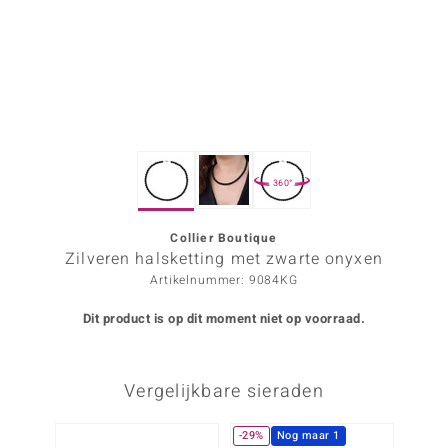
ana
Prince Designs
o
360°
Chic
d in Berlin
Collier Boutique
Zilveren halsketting met zwarte onyxen
insell
Artikelnummer: 9084KG
n Vogue
Dit product is op dit moment niet op voorraad.
e in Italy
Vergelijkbare sieraden
o Paraíso
izen
-29%
Nog maar 1