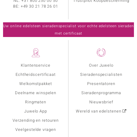
NL:
+31 800 250 00 50
Trustpilot Koopbescherming
BE:
+49 30 21 78 26 01
Uw online edelsteen sieradenspecialist voor echte edelsteen sieraden
met certificaat
Klantenservice
Over Juwelo
Echtheidscertificaat
Sieradenspecialisten
Welkomstpakket
Presentatoren
Deelname winspelen
Sieradenprogramma
Ringmaten
Nieuwsbrief
Juwelo App
Wereld van edelstenen
Verzending en retouren
Veelgestelde vragen