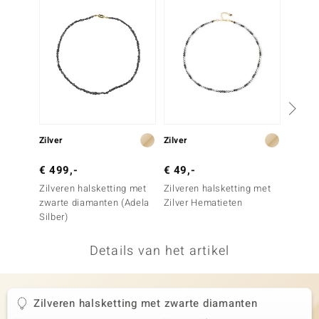
remonti
remonti
uwelo
 Gems
NO Collection
Zilver
Zilver
Zilver
va
€ 499,-
€ 49,-
€ 99,
Zilveren halsketting met
Zilveren halsketting met
Zilver
zwarte diamanten (Adela
Zilver Hematieten
zwarte
Silber)
Details van het artikel
Minerale
Zilveren halsketting met zwarte diamanten