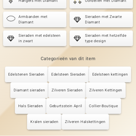
Hangers met Diamant
Oorbellen met Diamant
Armbanden met
Sieraden met Zwarte
Diamant
Diamant
Sieraden met edelsteen
Sieraden met hetzelfde
in zwart
type design
Categorieën van dit item
Edelstenen Sieraden
Edelsteen Sieraden
Edelsteen kettingen
Diamant sieraden
Zilveren Sieraden
Zilveren Kettingen
Hals Sieraden
Geburtsstein April
Collier-Boutique
Kralen sieraden
Zilveren Halskettingen