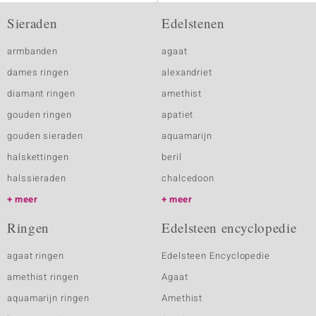
Sieraden
Edelstenen
armbanden
agaat
dames ringen
alexandriet
diamant ringen
amethist
gouden ringen
apatiet
gouden sieraden
aquamarijn
halskettingen
beril
halssieraden
chalcedoon
meer
meer
Ringen
Edelsteen encyclopedie
agaat ringen
Edelsteen Encyclopedie
amethist ringen
Agaat
aquamarijn ringen
Amethist