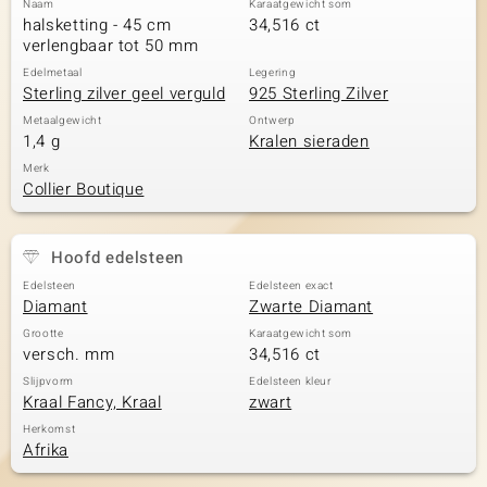
Naam
Karaatgewicht som
halsketting - 45 cm
34,516 ct
verlengbaar tot 50 mm
Edelmetaal
Legering
Sterling zilver geel verguld
925 Sterling Zilver
Metaalgewicht
Ontwerp
1,4 g
Kralen sieraden
Merk
Collier Boutique
Hoofd edelsteen
Edelsteen
Edelsteen exact
Diamant
Zwarte Diamant
Grootte
Karaatgewicht som
versch. mm
34,516 ct
Slijpvorm
Edelsteen kleur
Kraal Fancy, Kraal
zwart
Herkomst
Afrika