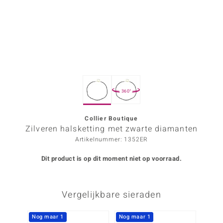
ana
Prince Designs
o
360°
Chic
d in Berlin
Collier Boutique
Zilveren halsketting met zwarte diamanten
insell
Artikelnummer: 1352ER
n Vogue
Dit product is op dit moment niet op voorraad.
e in Italy
Vergelijkbare sieraden
o Paraíso
izen
Nog maar 1
Nog maar 1