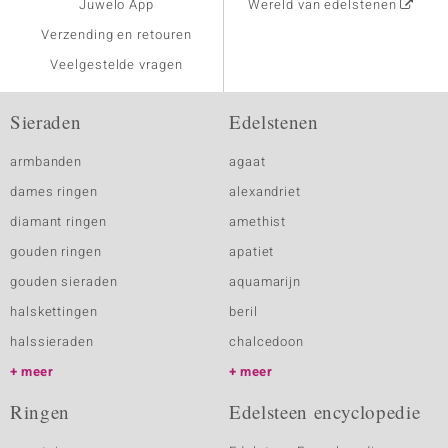
Juwelo App
Wereld van edelstenen
Verzending en retouren
Veelgestelde vragen
Sieraden
Edelstenen
armbanden
agaat
dames ringen
alexandriet
diamant ringen
amethist
gouden ringen
apatiet
gouden sieraden
aquamarijn
halskettingen
beril
halssieraden
chalcedoon
meer
meer
Ringen
Edelsteen encyclopedie