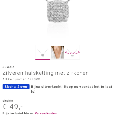
ana
Prince Designs
o
Chic
360°
d in Berlin
Juwelo
insell
Zilveren halsketting met zirkonen
Artikelnummer: 1220VO
n Vogue
Slechts 2 over
Bijna uitverkocht!
Koop nu voordat het te laat
e in Italy
is!
o Paraíso
slechts
€ 49,-
izen
Prijs inclusief btw ex
Verzendkosten