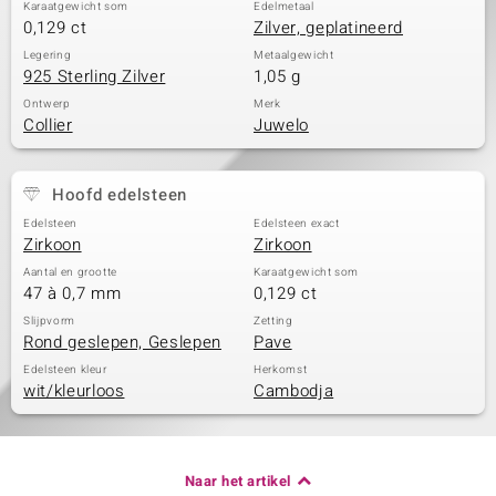
Karaatgewicht som
Edelmetaal
0,129 ct
Zilver, geplatineerd
Legering
Metaalgewicht
925 Sterling Zilver
1,05 g
Ontwerp
Merk
Collier
Juwelo
Hoofd edelsteen
Edelsteen
Edelsteen exact
Zirkoon
Zirkoon
Aantal en grootte
Karaatgewicht som
47 à 0,7 mm
0,129 ct
Slijpvorm
Zetting
Rond geslepen, Geslepen
Pave
Edelsteen kleur
Herkomst
wit/kleurloos
Cambodja
Naar het artikel