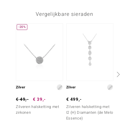
Vergelijkbare sieraden
-20%
Zilver
Zilver
Zilver
€ 49,-
€ 39,-
€ 499,-
€ 99,
Zilveren halsketting met
Zilveren halsketting met
Zilver
zirkonen
I2 (H) Diamanten (de Melo
een wi
Essence)