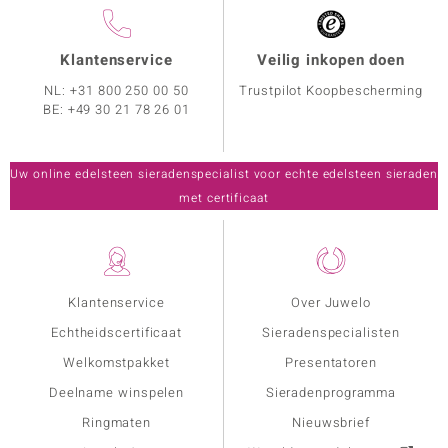
Klantenservice
Veilig inkopen doen
NL:
+31 800 250 00 50
Trustpilot Koopbescherming
BE:
+49 30 21 78 26 01
Uw online edelsteen sieradenspecialist voor echte edelsteen sieraden
met certificaat
Klantenservice
Over Juwelo
Echtheidscertificaat
Sieradenspecialisten
Welkomstpakket
Presentatoren
Deelname winspelen
Sieradenprogramma
Ringmaten
Nieuwsbrief