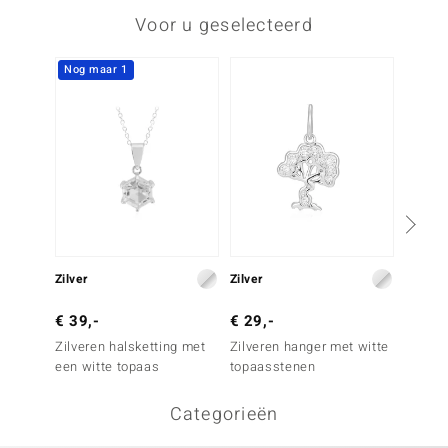
Voor u geselecteerd
Nog maar 1
Zilver
Zilver
Zilver
€ 39,-
€ 29,-
€ 49,
Zilveren halsketting met
Zilveren hanger met witte
Zilvere
een witte topaas
topaasstenen
Categorieën