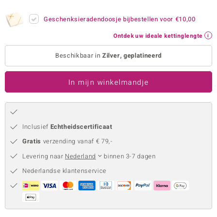
remonti
Geschenksieradendoosje bijbestellen voor
€10,00
remonti
Ontdek uw ideale kettinglengte
uwelo
Beschikbaar in
Zilver, geplatineerd
 Gems
In mijn winkelmandje
NO Collection
va
Inclusief
Echtheidscertificaat
Gratis
verzending vanaf € 79,-
Levering naar
Nederland
binnen 3-7 dagen
Nederlandse klantenservice
Minerale