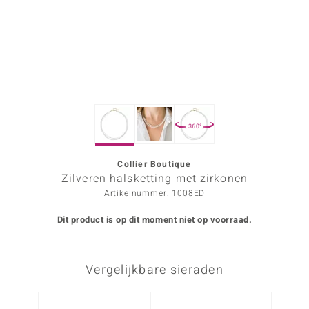
ana
Prince Designs
o
360°
Chic
d in Berlin
Collier Boutique
Zilveren halsketting met zirkonen
insell
Artikelnummer: 1008ED
n Vogue
Dit product is op dit moment niet op voorraad.
e in Italy
Vergelijkbare sieraden
o Paraíso
izen
Nog m