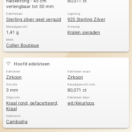
halsketting - 45 cm
80,071 ct
verlengbaar tot 50 mm
Edelmetaal
Legering
Sterling zilver geel verguld
925 Sterling Zilver
Metaalgewicht
Ontwerp
1,41 g
Kralen sieraden
Merk
Collier Boutique
Hoofd edelsteen
Edelsteen
Edelsteen exact
Zirkoon
Zirkoon
Grootte
Karaatgewicht som
3 mm
80,071 ct
Slijpvorm
Edelsteen kleur
Kraal rond, gefacetteerd,
wit/kleurloos
Kraal
Herkomst
Cambodja