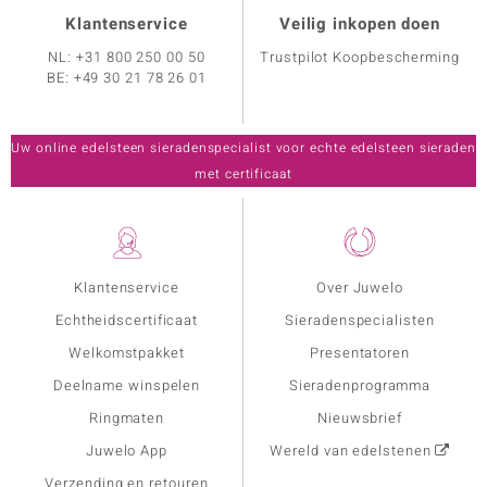
Klantenservice
Veilig inkopen doen
NL:
+31 800 250 00 50
Trustpilot Koopbescherming
BE:
+49 30 21 78 26 01
Uw online edelsteen sieradenspecialist voor echte edelsteen sieraden
met certificaat
Klantenservice
Over Juwelo
Echtheidscertificaat
Sieradenspecialisten
Welkomstpakket
Presentatoren
Deelname winspelen
Sieradenprogramma
Ringmaten
Nieuwsbrief
Juwelo App
Wereld van edelstenen
Verzending en retouren