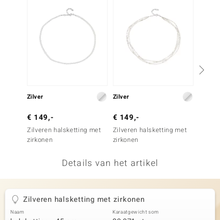
remonti
remonti
uwelo
 Gems
NO Collection
Zilver
Zilver
Zilver
va
€ 149,-
€ 149,-
€ 69,
Zilveren halsketting met
Zilveren halsketting met
Zilver
zirkonen
zirkonen
witte 
Details van het artikel
Minerale
Zilveren halsketting met zirkonen
Naam
Karaatgewicht som