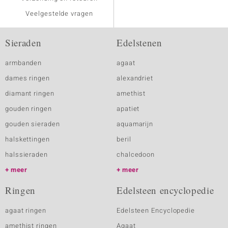
Veelgestelde vragen
Sieraden
Edelstenen
armbanden
agaat
dames ringen
alexandriet
diamant ringen
amethist
gouden ringen
apatiet
gouden sieraden
aquamarijn
halskettingen
beril
halssieraden
chalcedoon
meer
meer
Ringen
Edelsteen encyclopedie
agaat ringen
Edelsteen Encyclopedie
amethist ringen
Agaat