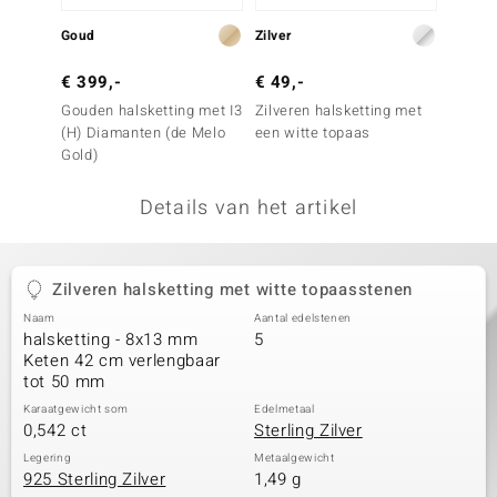
remonti
Goud
Zilver
Zilver
remonti
€ 399,-
€ 49,-
€ 499
Gouden halsketting met I3
Zilveren halsketting met
Zilver
uwelo
(H) Diamanten (de Melo
een witte topaas
I2 (H)
Gold)
Essenc
 Gems
Details van het artikel
NO Collection
va
Zilveren halsketting met witte topaasstenen
Naam
Aantal edelstenen
halsketting - 8x13 mm
5
Keten 42 cm verlengbaar
tot 50 mm
Karaatgewicht som
Edelmetaal
0,542 ct
Sterling Zilver
Minerale
Legering
Metaalgewicht
925 Sterling Zilver
1,49 g