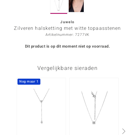
ana
Juwelo
Zilveren halsketting met witte topaasstenen
Prince Designs
Artikelnummer: 7277VK
o
Dit product is op dit moment niet op voorraad.
Chic
Vergelijkbare sieraden
d in Berlin
insell
Nog maar 1
n Vogue
e in Italy
o Paraíso
izen