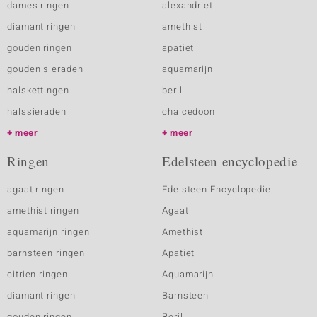
dames ringen
alexandriet
diamant ringen
amethist
gouden ringen
apatiet
gouden sieraden
aquamarijn
halskettingen
beril
halssieraden
chalcedoon
meer
meer
Ringen
Edelsteen encyclopedie
agaat ringen
Edelsteen Encyclopedie
amethist ringen
Agaat
aquamarijn ringen
Amethist
barnsteen ringen
Apatiet
citrien ringen
Aquamarijn
diamant ringen
Barnsteen
gouden ringen
Beril