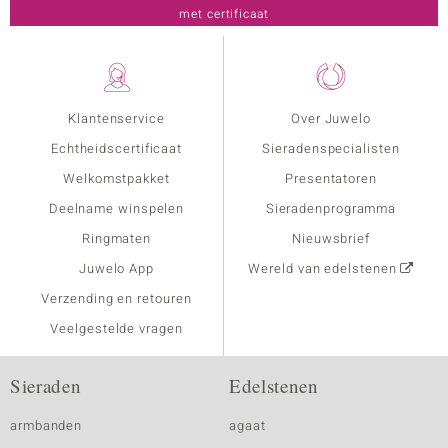
met certificaat
Klantenservice
Over Juwelo
Echtheidscertificaat
Sieradenspecialisten
Welkomstpakket
Presentatoren
Deelname winspelen
Sieradenprogramma
Ringmaten
Nieuwsbrief
Juwelo App
Wereld van edelstenen
Verzending en retouren
Veelgestelde vragen
Sieraden
Edelstenen
armbanden
agaat