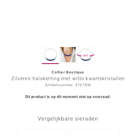
ana
Prince Designs
o
360°
Chic
d in Berlin
Collier Boutique
Zilveren halsketting met witte kwartskristallen
insell
Artikelnummer: 4767RM
n Vogue
Dit product is op dit moment niet op voorraad.
e in Italy
Vergelijkbare sieraden
o Paraíso
izen
-50%