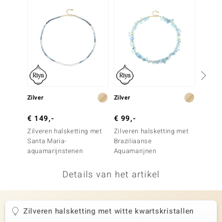
remonti
remonti
uwelo
 Gems
NO Collection
Zilver
Zilver
Zilver
va
€ 149,-
€ 99,-
€ 199
Zilveren halsketting met
Zilveren halsketting met
Zilver
Santa Maria-
Braziliaanse
Santa 
aquamarijnstenen
Aquamarijnen
aquama
Details van het artikel
Minerale
Zilveren halsketting met witte kwartskristallen