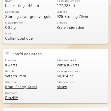
Naam
Karaatgewicht som
halsketting - 45 cm
177,238 ct
Edelmetaal
Legering
Sterling zilver geel verguld
925 Sterling Zilver
Metaalgewicht
Ontwerp
0,86 g
Kralen sieraden
Merk
Collier Boutique
Hoofd edelsteen
Edelsteen
Edelsteen exact
Kwarts
Witta Kwarts
Grootte
Karaatgewicht som
versch. mm
60,924 ct
Slijpvorm
Edelsteen kleur
Kraal Fancy, Kraal
blauw
Herkomst
Brazilië