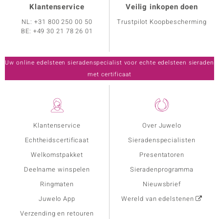
Klantenservice
Veilig inkopen doen
NL:
+31 800 250 00 50
Trustpilot Koopbescherming
BE:
+49 30 21 78 26 01
Uw online edelsteen sieradenspecialist voor echte edelsteen sieraden
met certificaat
Klantenservice
Over Juwelo
Echtheidscertificaat
Sieradenspecialisten
Welkomstpakket
Presentatoren
Deelname winspelen
Sieradenprogramma
Ringmaten
Nieuwsbrief
Juwelo App
Wereld van edelstenen
Verzending en retouren