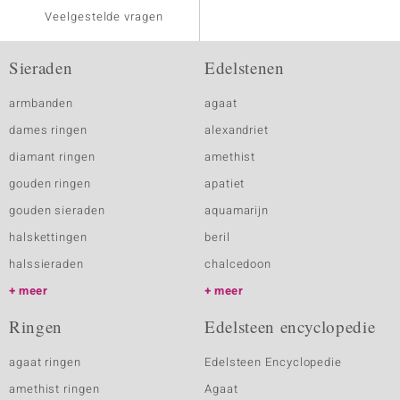
Veelgestelde vragen
Sieraden
Edelstenen
armbanden
agaat
dames ringen
alexandriet
diamant ringen
amethist
gouden ringen
apatiet
gouden sieraden
aquamarijn
halskettingen
beril
halssieraden
chalcedoon
meer
meer
Ringen
Edelsteen encyclopedie
agaat ringen
Edelsteen Encyclopedie
amethist ringen
Agaat