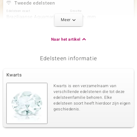
Tweede edelsteen
Edelsteen exact
Grootte
Braziliaanse Aquamarijn
versch. mm
Meer
Karaatgewicht som
Slijpvorm
27,574 ct
Kraal Fancy
Herkomst
Naar het artikel
Brazilië
Edelsteen informatie
Derde edelsteen
Edelsteen exact
Grootte
Kwarts
Lapis Lazuli
versch. mm
Karaatgewicht som
Slijpvorm
Kwarts is een verzamelnaam van
87,98 ct
Kraal Fancy
verschillende edelstenen die tot deze
edelsteenfamilie behoren. Elke
Herkomst
Afghanistan
edelsteen soort heeft hierdoor zijn eigen
geschiedenis.
Vierde edelsteen
Edelsteen exact
Grootte
Gouden Hametiet
2 mm