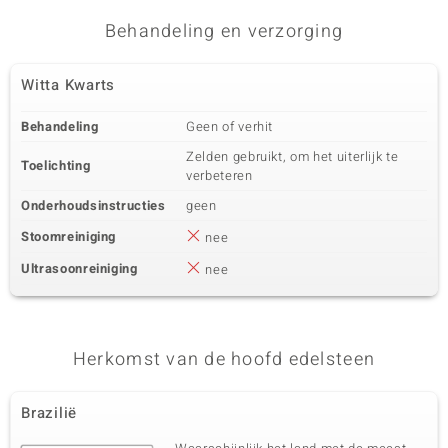
Karaatgewicht som
Slijpvorm
Behandeling en verzorging
0,76 ct
Kraal rond
Herkomst
Witta Kwarts
VS
Behandeling
Geen of verhit
Zelden gebruikt, om het uiterlijk te
Toelichting
verbeteren
Onderhoudsinstructies
geen
Stoomreiniging
nee
Ultrasoonreiniging
nee
Herkomst van de hoofd edelsteen
Brazilië