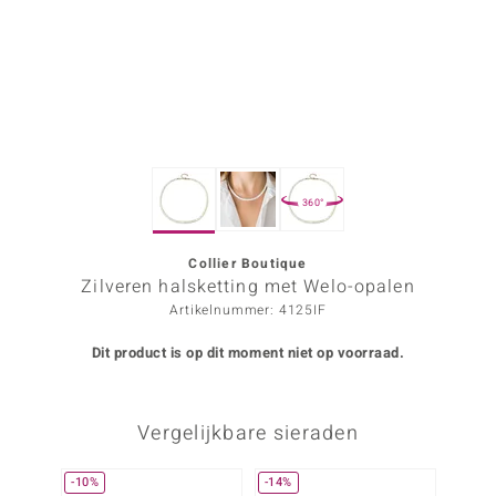
ana
Prince Designs
o
360°
Chic
d in Berlin
Collier Boutique
Zilveren halsketting met Welo-opalen
insell
Artikelnummer: 4125IF
n Vogue
Dit product is op dit moment niet op voorraad.
e in Italy
Vergelijkbare sieraden
o Paraíso
izen
-10%
-14%
-29%