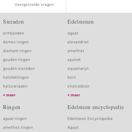
Veelgestelde vragen
Sieraden
Edelstenen
armbanden
agaat
dames ringen
alexandriet
diamant ringen
amethist
gouden ringen
apatiet
gouden sieraden
aquamarijn
halskettingen
beril
halssieraden
chalcedoon
meer
meer
Ringen
Edelsteen encyclopedie
agaat ringen
Edelsteen Encyclopedie
amethist ringen
Agaat