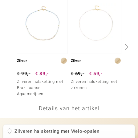
remonti
remonti
uwelo
 Gems
NO Collection
Zilver
Zilver
Zilver
va
€ 99,-
€ 89,-
€ 69,-
€ 59,-
€ 69,
Zilveren halsketting met
Zilveren halsketting met
Zilver
Braziliaanse
zirkonen
amazo
Aquamarijnen
Details van het artikel
Minerale
Zilveren halsketting met Welo-opalen