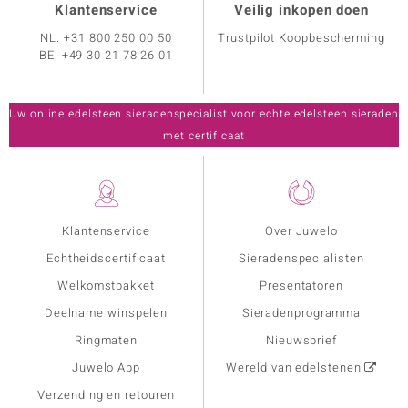
Klantenservice
Veilig inkopen doen
NL:
+31 800 250 00 50
Trustpilot Koopbescherming
BE:
+49 30 21 78 26 01
Uw online edelsteen sieradenspecialist voor echte edelsteen sieraden
met certificaat
Klantenservice
Over Juwelo
Echtheidscertificaat
Sieradenspecialisten
Welkomstpakket
Presentatoren
Deelname winspelen
Sieradenprogramma
Ringmaten
Nieuwsbrief
Juwelo App
Wereld van edelstenen
Verzending en retouren