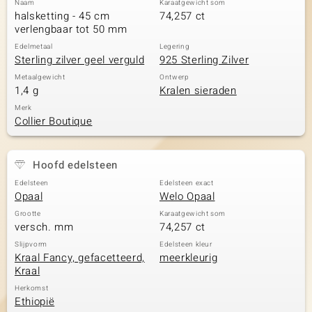
Naam
Karaatgewicht som
halsketting - 45 cm
74,257 ct
verlengbaar tot 50 mm
Edelmetaal
Legering
Sterling zilver geel verguld
925 Sterling Zilver
Metaalgewicht
Ontwerp
1,4 g
Kralen sieraden
Merk
Collier Boutique
Hoofd edelsteen
Edelsteen
Edelsteen exact
Opaal
Welo Opaal
Grootte
Karaatgewicht som
versch. mm
74,257 ct
Slijpvorm
Edelsteen kleur
Kraal Fancy, gefacetteerd,
meerkleurig
Kraal
Herkomst
Ethiopië