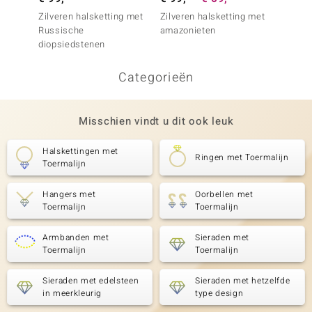
Zilveren halsketting met
Zilveren halsketting met
Zilver
Russische
amazonieten
toerma
diopsiedstenen
Categorieën
Misschien vindt u dit ook leuk
Halskettingen met
Ringen met Toermalijn
Toermalijn
Hangers met
Oorbellen met
Toermalijn
Toermalijn
Armbanden met
Sieraden met
Toermalijn
Toermalijn
Sieraden met edelsteen
Sieraden met hetzelfde
in meerkleurig
type design