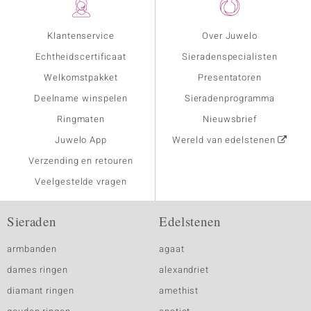
Klantenservice
Over Juwelo
Echtheidscertificaat
Sieradenspecialisten
Welkomstpakket
Presentatoren
Deelname winspelen
Sieradenprogramma
Ringmaten
Nieuwsbrief
Juwelo App
Wereld van edelstenen
Verzending en retouren
Veelgestelde vragen
Sieraden
Edelstenen
armbanden
agaat
dames ringen
alexandriet
diamant ringen
amethist