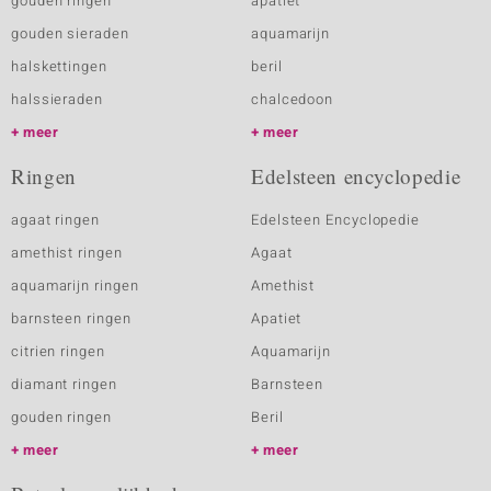
gouden ringen
apatiet
gouden sieraden
aquamarijn
halskettingen
beril
halssieraden
chalcedoon
meer
meer
Ringen
Edelsteen encyclopedie
agaat ringen
Edelsteen Encyclopedie
amethist ringen
Agaat
aquamarijn ringen
Amethist
barnsteen ringen
Apatiet
citrien ringen
Aquamarijn
diamant ringen
Barnsteen
gouden ringen
Beril
meer
meer