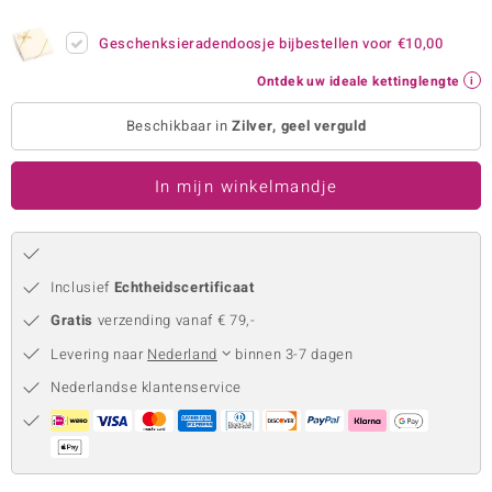
remonti
Geschenksieradendoosje bijbestellen voor
€10,00
remonti
Ontdek uw ideale kettinglengte
uwelo
Beschikbaar in
Zilver, geel verguld
 Gems
In mijn winkelmandje
NO Collection
va
Inclusief
Echtheidscertificaat
Gratis
verzending vanaf € 79,-
Levering naar
Nederland
binnen 3-7 dagen
Nederlandse klantenservice
Minerale