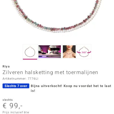
ana
Prince Designs
o
Chic
360°
d in Berlin
Riya
insell
Zilveren halsketting met toermalijnen
Artikelnummer: 7776LI
n Vogue
Slechts 7 over
Bijna uitverkocht!
Koop nu voordat het te laat
e in Italy
is!
o Paraíso
slechts
€ 99,-
izen
Prijs inclusief btw