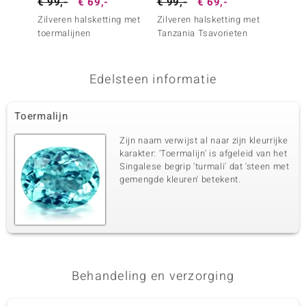
€ 99,-
€ 69,-
€ 99,-
€ 69,-
€ 99,
Zilveren halsketting met
Zilveren halsketting met
Zilver
toermalijnen
Tanzania Tsavorieten
hemati
Edelsteen informatie
Toermalijn
Zijn naam verwijst al naar zijn kleurrijke
karakter: 'Toermalijn' is afgeleid van het
Singalese begrip 'turmali' dat 'steen met
gemengde kleuren' betekent.
Behandeling en verzorging