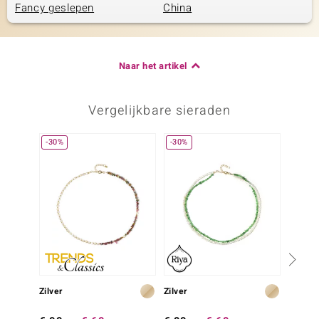
Fancy geslepen
China
Naar het artikel
Vergelijkbare sieraden
-30%
-30%
Zilver
Zilver
Zilver