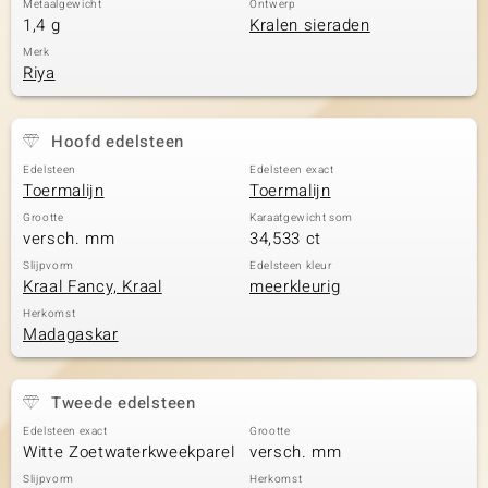
Metaalgewicht
Ontwerp
1,4 g
Kralen sieraden
Merk
Riya
Hoofd edelsteen
Edelsteen
Edelsteen exact
Toermalijn
Toermalijn
Grootte
Karaatgewicht som
versch. mm
34,533 ct
Slijpvorm
Edelsteen kleur
Kraal Fancy, Kraal
meerkleurig
Herkomst
Madagaskar
Tweede edelsteen
Edelsteen exact
Grootte
Witte Zoetwaterkweekparel
versch. mm
Slijpvorm
Herkomst