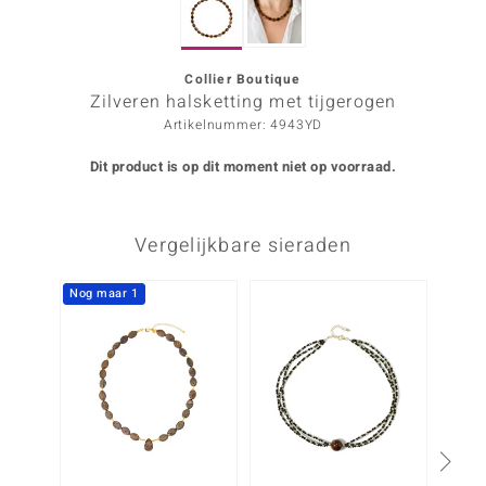
ana
Collier Boutique
Zilveren halsketting met tijgerogen
Prince Designs
Artikelnummer: 4943YD
o
Dit product is op dit moment niet op voorraad.
Chic
Vergelijkbare sieraden
d in Berlin
insell
Nog maar 1
n Vogue
e in Italy
o Paraíso
izen