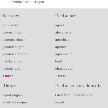
Veelgestelde vragen
Sieraden
Edelstenen
armbanden
agaat
dames ringen
alexandriet
diamant ringen
amethist
gouden ringen
apatiet
gouden sieraden
aquamarijn
halskettingen
beril
halssieraden
chalcedoon
meer
meer
Ringen
Edelsteen encyclopedie
agaat ringen
Edelsteen Encyclopedie
amethist ringen
Agaat