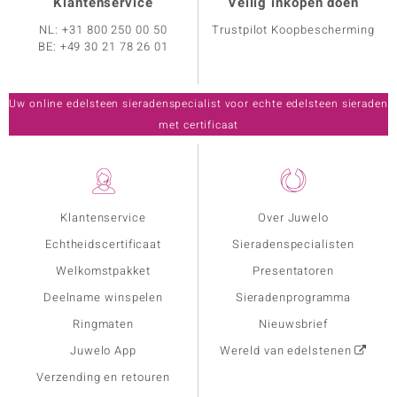
Klantenservice
Veilig inkopen doen
NL:
+31 800 250 00 50
Trustpilot Koopbescherming
BE:
+49 30 21 78 26 01
Uw online edelsteen sieradenspecialist voor echte edelsteen sieraden
met certificaat
Klantenservice
Over Juwelo
Echtheidscertificaat
Sieradenspecialisten
Welkomstpakket
Presentatoren
Deelname winspelen
Sieradenprogramma
Ringmaten
Nieuwsbrief
Juwelo App
Wereld van edelstenen
Verzending en retouren