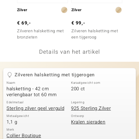
remonti
€ 49,
Zilver
Zilver
Halske
remonti
€ 69,-
€ 99,-
tijger
Zilveren halsketting met
Zilveren halsketting met
uwelo
bronzieten
een tijgeroog
 Gems
Details van het artikel
NO Collection
va
Zilveren halsketting met tijgerogen
Naam
Karaatgewicht som
halsketting - 42 cm
200 ct
verlengbaar tot 60 mm
Edelmetaal
Legering
Sterling zilver geel verguld
925 Sterling Zilver
Metaalgewicht
Ontwerp
1,1 g
Kralen sieraden
Minerale
Merk
Collier Boutique