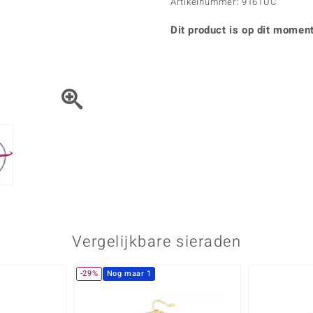
Parel
Kwarts
Artikelnummer: 9161UC
♦ Zilveren ringen
Vitale Minerale
Topaas
Turkoo
♦ Zilveren oorbellen
Dit product is op dit moment
♦ Zilveren hangers
♦ Zilveren armbanden
♦ Zilveren kettingen
Blauw
Groen
Platina sieraden
Vergelijkbare sieraden
-29%
Nog maar 1