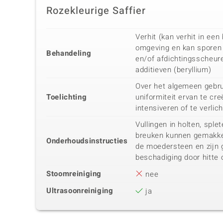
Rozekleurige Saffier
Verhit (kan verhit in ee
omgeving en kan sporen 
Behandeling
en/of afdichtingsscheur
additieven (beryllium)
Over het algemeen gebru
Toelichting
uniformiteit ervan te cre
intensiveren of te verlic
Vullingen in holten, spl
breuken kunnen gemakke
Onderhoudsinstructies
de moedersteen en zijn 
beschadiging door hitte 
Stoomreiniging
nee
Ultrasoonreiniging
ja