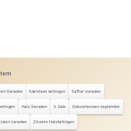
item
een Sieraden
Edelsteen kettingen
Saffier sieraden
Kettingen
Hals Sieraden
% Sale
Geboortesteen september
Kralen sieraden
Zilveren Halskettingen