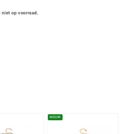
Rhodoliet
Sieraden in varianten
is
Toermalijn
Ringmaten
 niet op voorraad.
Geel
NIEUW