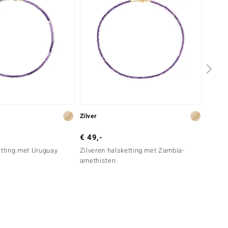
Zilver
Zilver
€ 49,-
€ 99,
etting met Uruguay
Zilveren halsketting met Zambia-
Zilver
amethisten
ameth