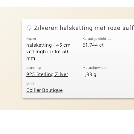
Zilveren halsketting met roze saf
Naam
Karaatgewicht som
halsketting - 45 cm
61,744 ct
verlengbaar tot 50
mm
Legering
Metaalgewicht
925 Sterling Zilver
1,38 g
Merk
Collier Boutique