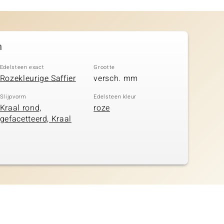
n
Edelsteen exact
Grootte
Rozekleurige Saffier
versch. mm
Slijpvorm
Edelsteen kleur
Kraal rond,
roze
gefacetteerd, Kraal