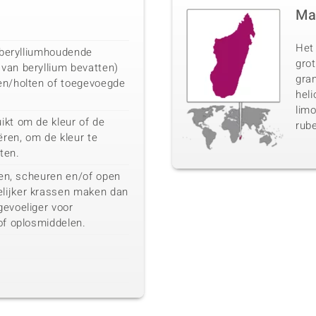
Ma
Het
n berylliumhoudende
gro
van beryllium bevatten)
gran
en/holten of toegevoegde
heli
limo
ikt om de kleur of de
rube
ëren, om de kleur te
hten.
eten, scheuren en/of open
lijker krassen maken dan
gevoeliger voor
of oplosmiddelen.