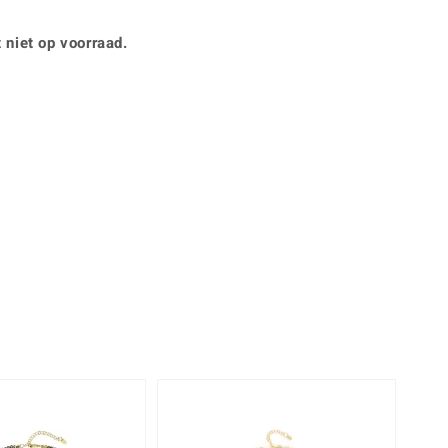
Rhodoliet
Sieraden in varianten
is
Toermalijn
Ringmaten
 niet op voorraad.
Geel
-34%