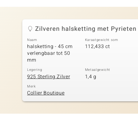
Zilveren halsketting met Pyrieten
Naam
Karaatgewicht som
halsketting - 45 cm
112,433 ct
verlengbaar tot 50
mm
Legering
Metaalgewicht
925 Sterling Zilver
1,4 g
Merk
Collier Boutique