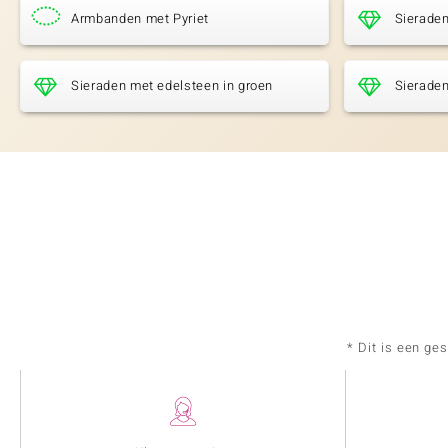
Armbanden met Pyriet
Sieraden
Sieraden met edelsteen in groen
Sieraden
* Dit is een ge