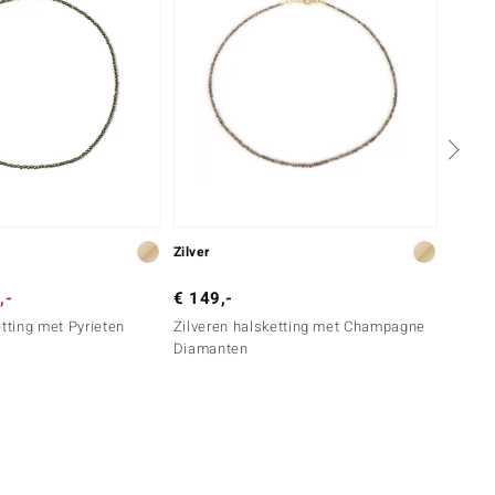
Zilver
Zilver
,-
€ 149,-
€ 149
etting met Pyrieten
Zilveren halsketting met Champagne
Zilver
Diamanten
zoetwa