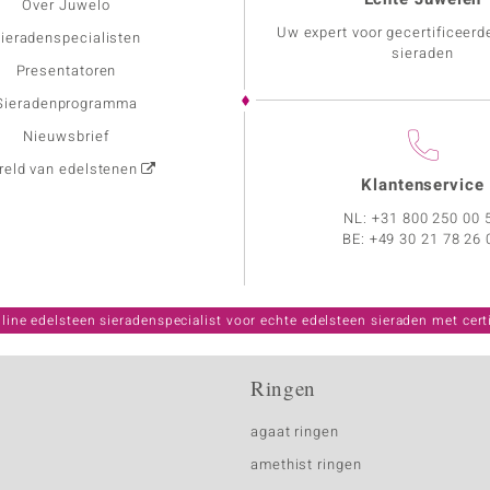
Over Juwelo
Uw expert voor gecertificeerd
ieradenspecialisten
sieraden
Presentatoren
Sieradenprogramma
Nieuwsbrief
eld van edelstenen
Klantenservice
NL:
+31 800 250 00 
BE:
+49 30 21 78 26 
line edelsteen sieradenspecialist voor echte edelsteen sieraden met certi
Ringen
agaat ringen
amethist ringen