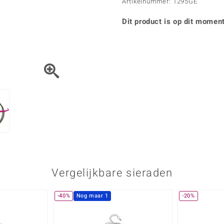
Parel
Kwarts
Artikelnummer: 1295GE
♦ Zilveren ringen
Vitale Minerale
Topaas
Turkoo
♦ Zilveren oorbellen
Dit product is op dit moment
♦ Zilveren hangers
♦ Zilveren armbanden
♦ Zilveren kettingen
Blauw
Groen
Platina sieraden
Vergelijkbare sieraden
-40%
Nog maar 1
-20%