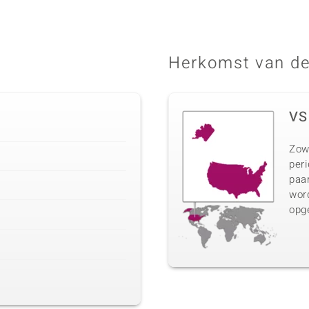
Herkomst van de
VS
Zow
peri
paar
wor
opg