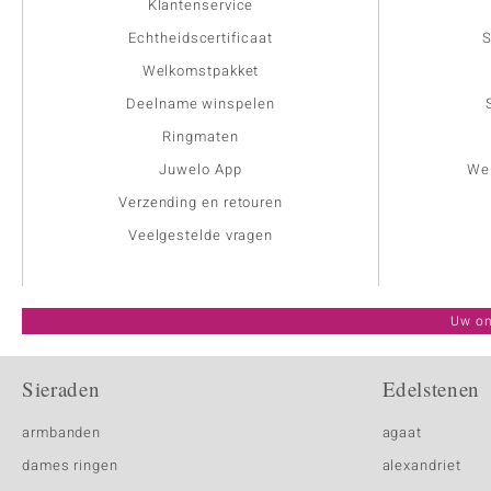
Klantenservice
Echtheidscertificaat
S
Welkomstpakket
Deelname winspelen
Ringmaten
Juwelo App
Wer
Verzending en retouren
Veelgestelde vragen
Uw on
Sieraden
Edelstenen
armbanden
agaat
dames ringen
alexandriet