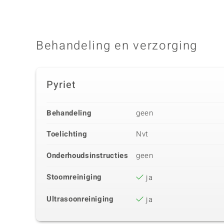
Behandeling en verzorging
Pyriet
Behandeling
geen
Toelichting
Nvt
Onderhoudsinstructies
geen
Stoomreiniging
ja
Ultrasoonreiniging
ja