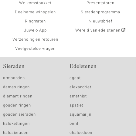
Welkomstpakket
Presentatoren
Deelname winspelen
Sieradenprogramma
Ringmaten
Nieuwsbrief
Juwelo App
Wereld van edelstenen
Verzending en retouren
Veelgestelde vragen
Sieraden
Edelstenen
armbanden
agaat
dames ringen
alexandriet
diamant ringen
amethist
gouden ringen
apatiet
gouden sieraden
aquamarijn
halskettingen
beril
halssieraden
chalcedoon