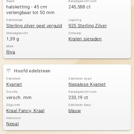
Naam
Karaatgewicht som
halsketting - 45 cm
245,588 ct
verlengbaar tot 50 mm
Edelmetaal
Legering
Sterling zilver geel verguld
925 Sterling Zilver
Metaalgewicht
Ontwerp
1,39 g
Kralen sieraden
Merk
Riya
Hoofd edelsteen
Edelsteen
Edelsteen exact
Kyaniet
Nepalese Kyaniet
Grootte
Karaatgewicht som
versch. mm
233,19 ct
Slijpvorm
Edelsteen kleur
Kraal Fancy, Kraal
blauw
Herkomst
Nepal