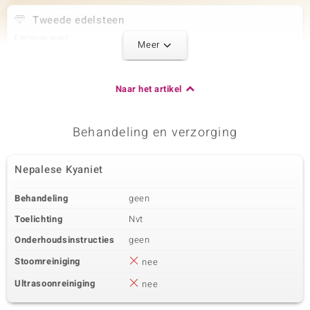
Tweede edelsteen
Edelsteen exact
Grootte
Meer
Witte Zoetwaterkweekparel
8 mm
Slijpvorm
Herkomst
Fancy geslepen
China
Naar het artikel
Derde edelsteen
Behandeling en verzorging
Edelsteen exact
Grootte
Gouden Hametiet
3 mm
Nepalese Kyaniet
Karaatgewicht som
Slijpvorm
12,398 ct
Kraal rond
Behandeling
geen
Herkomst
VS
Toelichting
Nvt
Onderhoudsinstructies
geen
Stoomreiniging
nee
Ultrasoonreiniging
nee