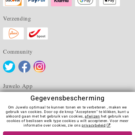
Verzending
Community
Juwelo App
Gegevensbescherming
Om Juwelo optimaal te kunnen tonen en te verbeteren , maken we
gebruik van cookies. Door op de knop "Accepteren" te klikken, kunt u
akkoord gaan met het gebruik van cookies,
afwijzen
het gebruik van
Algemene verkoopvoorwaarden
Privacybeleid
Cookies
cookies of beslissen welk type cookies u wilt accepteren. Voor meer
Colofon
Contact
Contract herroepen
informatie over cookies, zie ons
privacybeleid
.