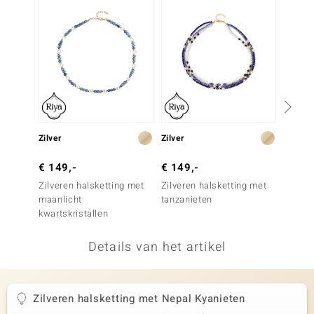
remonti
remonti
uwelo
 Gems
NO Collection
Zilver
Zilver
Zilver
va
€ 149,-
€ 149,-
€ 149
Zilveren halsketting met
Zilveren halsketting met
Zilver
maanlicht
tanzanieten
tanzan
kwartskristallen
Details van het artikel
Minerale
Zilveren halsketting met Nepal Kyanieten