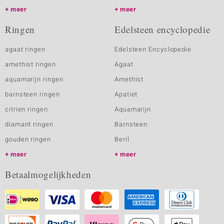
meer
meer
Ringen
Edelsteen encyclopedie
agaat ringen
Edelsteen Encyclopedie
amethist ringen
Agaat
aquamarijn ringen
Amethist
barnsteen ringen
Apatiet
citrien ringen
Aquamarijn
diamant ringen
Barnsteen
gouden ringen
Beril
meer
meer
Betaalmogelijkheden