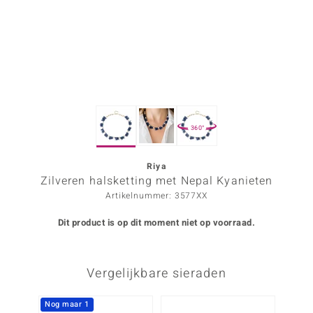
ana
Prince Designs
o
360°
Chic
d in Berlin
Riya
Zilveren halsketting met Nepal Kyanieten
insell
Artikelnummer: 3577XX
n Vogue
Dit product is op dit moment niet op voorraad.
e in Italy
Vergelijkbare sieraden
o Paraíso
izen
Nog maar 1