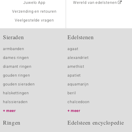
Juwelo App
Wereld van edelstenen
Verzending en retouren
Veelgestelde vragen
Sieraden
Edelstenen
armbanden
agaat
dames ringen
alexandriet
diamant ringen
amethist
gouden ringen
apatiet
gouden sieraden
aquamarijn
halskettingen
beril
halssieraden
chalcedoon
meer
meer
Ringen
Edelsteen encyclopedie