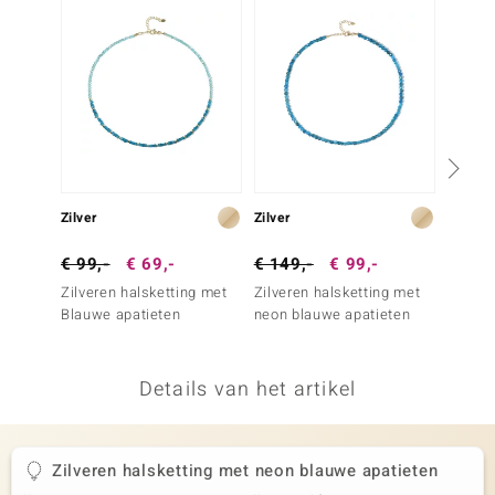
remonti
remonti
uwelo
 Gems
NO Collection
Zilver
Zilver
Zilver
va
€ 99,-
€ 69,-
€ 149,-
€ 99,-
€ 99,
Zilveren halsketting met
Zilveren halsketting met
Zilver
Blauwe apatieten
neon blauwe apatieten
Witte 
kweekp
Details van het artikel
Minerale
Zilveren halsketting met neon blauwe apatieten