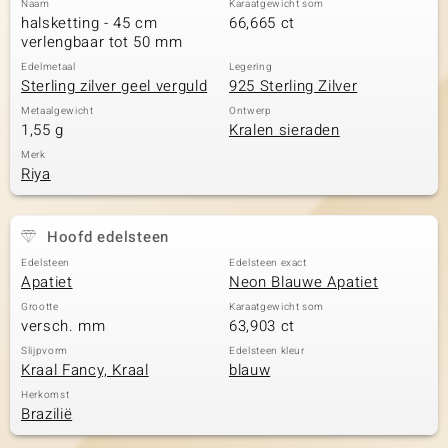
Naam
Karaatgewicht som
halsketting - 45 cm
66,665 ct
verlengbaar tot 50 mm
Edelmetaal
Legering
Sterling zilver geel verguld
925 Sterling Zilver
Metaalgewicht
Ontwerp
1,55 g
Kralen sieraden
Merk
Riya
Hoofd edelsteen
Edelsteen
Edelsteen exact
Apatiet
Neon Blauwe Apatiet
Grootte
Karaatgewicht som
versch. mm
63,903 ct
Slijpvorm
Edelsteen kleur
Kraal Fancy, Kraal
blauw
Herkomst
Brazilië