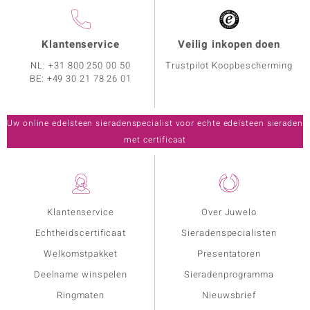
Klantenservice
Veilig inkopen doen
NL:
+31 800 250 00 50
Trustpilot Koopbescherming
BE:
+49 30 21 78 26 01
Uw online edelsteen sieradenspecialist voor echte edelsteen sieraden
met certificaat
Klantenservice
Over Juwelo
Echtheidscertificaat
Sieradenspecialisten
Welkomstpakket
Presentatoren
Deelname winspelen
Sieradenprogramma
Ringmaten
Nieuwsbrief