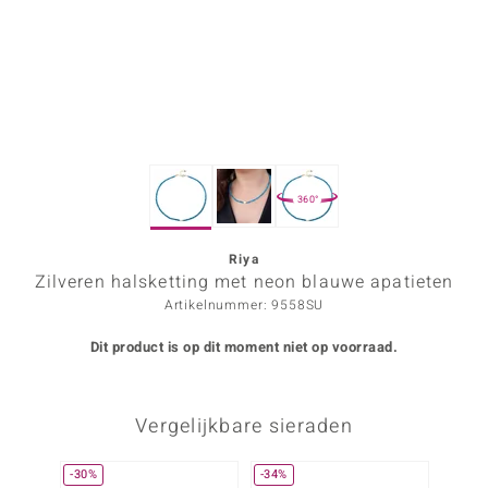
ana
Prince Designs
o
360°
Chic
d in Berlin
Riya
Zilveren halsketting met neon blauwe apatieten
insell
Artikelnummer: 9558SU
n Vogue
Dit product is op dit moment niet op voorraad.
e in Italy
Vergelijkbare sieraden
o Paraíso
izen
-30%
-34%
Nog m