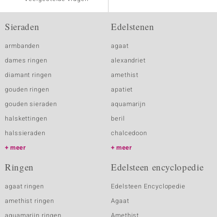
Sieraden
Edelstenen
armbanden
agaat
dames ringen
alexandriet
diamant ringen
amethist
gouden ringen
apatiet
gouden sieraden
aquamarijn
halskettingen
beril
halssieraden
chalcedoon
meer
meer
Ringen
Edelsteen encyclopedie
agaat ringen
Edelsteen Encyclopedie
amethist ringen
Agaat
aquamarijn ringen
Amethist