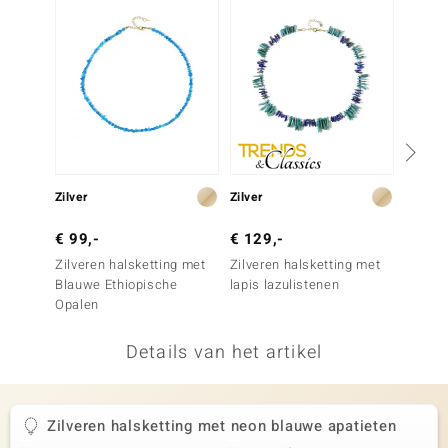
remonti
remonti
uwelo
 Gems
NO Collection
Zilver
Zilver
Zilver
va
€ 99,-
€ 129,-
€ 49,
Zilveren halsketting met
Zilveren halsketting met
Zilver
Blauwe Ethiopische
lapis lazulistenen
amazo
Opalen
Details van het artikel
Minerale
Zilveren halsketting met neon blauwe apatieten