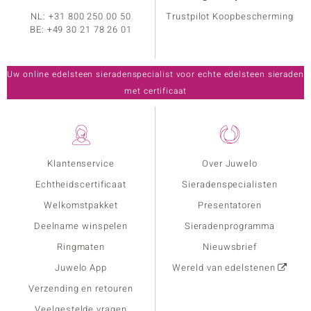
NL:
+31 800 250 00 50
Trustpilot Koopbescherming
BE:
+49 30 21 78 26 01
Uw online edelsteen sieradenspecialist voor echte edelsteen sieraden
met certificaat
Klantenservice
Over Juwelo
Echtheidscertificaat
Sieradenspecialisten
Welkomstpakket
Presentatoren
Deelname winspelen
Sieradenprogramma
Ringmaten
Nieuwsbrief
Juwelo App
Wereld van edelstenen
Verzending en retouren
Veelgestelde vragen