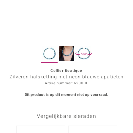
ana
Prince Designs
o
360°
Chic
d in Berlin
Collier Boutique
Zilveren halsketting met neon blauwe apatieten
insell
Artikelnummer: 6230HL
n Vogue
Dit product is op dit moment niet op voorraad.
e in Italy
Vergelijkbare sieraden
o Paraíso
izen
-20%