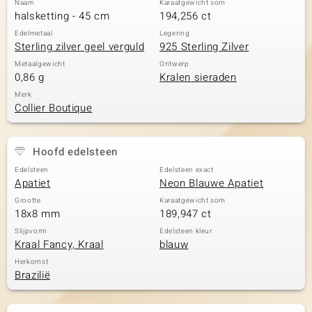
Naam
Karaatgewicht som
halsketting - 45 cm
194,256 ct
Edelmetaal
Legering
Sterling zilver geel verguld
925 Sterling Zilver
Metaalgewicht
Ontwerp
0,86 g
Kralen sieraden
Merk
Collier Boutique
Hoofd edelsteen
Edelsteen
Edelsteen exact
Apatiet
Neon Blauwe Apatiet
Grootte
Karaatgewicht som
18x8 mm
189,947 ct
Slijpvorm
Edelsteen kleur
Kraal Fancy, Kraal
blauw
Herkomst
Brazilië