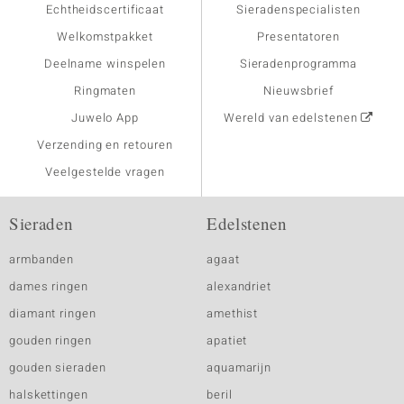
Echtheidscertificaat
Sieradenspecialisten
Welkomstpakket
Presentatoren
Deelname winspelen
Sieradenprogramma
Ringmaten
Nieuwsbrief
Juwelo App
Wereld van edelstenen
Verzending en retouren
Veelgestelde vragen
Sieraden
Edelstenen
armbanden
agaat
dames ringen
alexandriet
diamant ringen
amethist
gouden ringen
apatiet
gouden sieraden
aquamarijn
halskettingen
beril