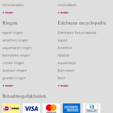
halssieraden
chalcedoon
meer
meer
Ringen
Edelsteen encyclopedie
agaat ringen
Edelsteen Encyclopedie
amethist ringen
Agaat
aquamarijn ringen
Amethist
barnsteen ringen
Apatiet
citrien ringen
Aquamarijn
diamant ringen
Barnsteen
gouden ringen
Beril
meer
meer
Betaalmogelijkheden