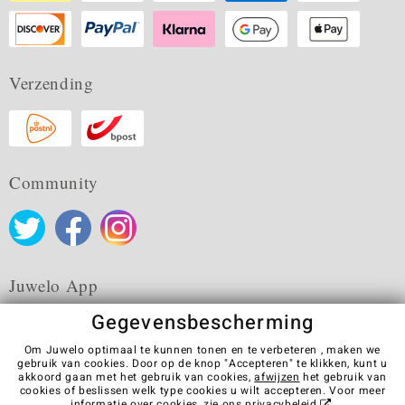
Verzending
Community
Juwelo App
Gegevensbescherming
Om Juwelo optimaal te kunnen tonen en te verbeteren , maken we
gebruik van cookies. Door op de knop "Accepteren" te klikken, kunt u
akkoord gaan met het gebruik van cookies,
afwijzen
het gebruik van
Algemene verkoopvoorwaarden
Privacybeleid
Cookies
cookies of beslissen welk type cookies u wilt accepteren. Voor meer
Colofon
Contact
Contract herroepen
informatie over cookies, zie ons
privacybeleid
.