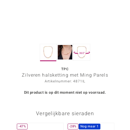
ana
Prince Designs
o
360°
Chic
d in Berlin
TPC
Zilveren halsketting met Ming Parels
insell
Artikelnummer: 4871IL
n Vogue
Dit product is op dit moment niet op voorraad.
e in Italy
Vergelijkbare sieraden
o Paraíso
izen
-47%
-28%
Nog maar 1