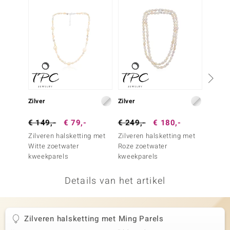
remonti
remonti
uwelo
 Gems
NO Collection
Zilver
Zilver
Zilver
va
€ 149,-
€ 79,-
€ 249,-
€ 180,-
€ 399
Zilveren halsketting met
Zilveren halsketting met
Zilver
Witte zoetwater
Roze zoetwater
zoetwa
kweekparels
kweekparels
Details van het artikel
Minerale
Zilveren halsketting met Ming Parels