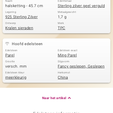
Naam
Edelmetaal
halsketting - 45.7 cm
Sterling zilver geel verguld
Legering
Metaalgewicht
925 Sterling Zilver
1,7 g
Ontwerp
Merk
Kralen sieraden
TPC
Hoofd edelsteen
Edelsteen
Edelsteen exact
Parel
Ming Parel
Grootte
Slijpvorm
versch. mm
Fancy geslepen, Geslepen
Edelsteen kleur
Herkomst
meerkleurig
China
Naar het artikel