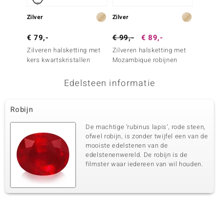
Zilver
Zilver
Zilver
€ 79,-
€ 99,-
€ 89,-
€ 199
Zilveren halsketting met
Zilveren halsketting met
Zilver
kers kwartskristallen
Mozambique robijnen
robijn
Edelsteen informatie
Robijn
De machtige ‘rubinus lapis’, rode steen,
ofwel robijn, is zonder twijfel een van de
mooiste edelstenen van de
edelstenenwereld. De robijn is de
filmster waar iedereen van wil houden.