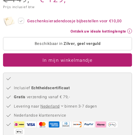
Prijs inclusief btw
remonti
remonti
Geschenksieradendoosje bijbestellen voor
€10,00
Ontdek uw ideale kettinglengte
uwelo
Beschikbaar in
Zilver, geel verguld
 Gems
NO Collection
In mijn winkelmandje
va
Inclusief
Echtheidscertificaat
Gratis
verzending vanaf € 79,-
Levering naar
Nederland
binnen 3-7 dagen
Nederlandse klantenservice
Minerale