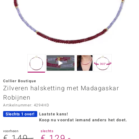
ana
Prince Designs
o
Chic
360°
d in Berlin
Collier Boutique
insell
Zilveren halsketting met Madagaskar
Robijnen
n Vogue
Artikelnummer: 4294HD
e in Italy
Slechts 1 over!
Laatste kans!
Koop nu voordat iemand anders het doet.
o Paraíso
voorheen
slechts
izen
€ 149,-
€ 129,-