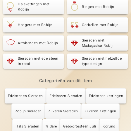
Halskettingen met
Ringen met Robijn
Robijn
Hangers met Robijn
Oorbellen met Robijn
Sieraden met
Armbanden met Robijn
Madagaskar Robijn
Sieraden met edelsteen
Sieraden met hetzelfde
in rood
type design
Categorieën van dit item
Edelstenen Sieraden
Edelsteen Sieraden
Edelsteen kettingen
Robijn sieraden
Zilveren Sieraden
Zilveren Kettingen
Hals Sieraden
% Sale
Geboortesteen Juli
Korund