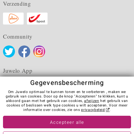
Verzending
Community
Juwelo App
Gegevensbescherming
Om Juwelo optimaal te kunnen tonen en te verbeteren , maken we
gebruik van cookies. Door op de knop "Accepteren" te klikken, kunt u
akkoord gaan met het gebruik van cookies,
afwijzen
het gebruik van
Algemene verkoopvoorwaarden
Privacybeleid
Cookies
cookies of beslissen welk type cookies u wilt accepteren. Voor meer
Colofon
Contact
Contract herroepen
informatie over cookies, zie ons
privacybeleid
.
Visit our stores in other countries:
Accepteer alle