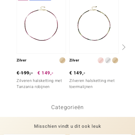
Zilver
Zilver
Zilver
€ 199,-
€ 149,-
€ 149,-
€ 249
Zilveren halsketting met
Zilveren halsketting met
Zilver
Tanzania robijnen
toermalijnen
Brazil
Categorieën
Misschien vindt u dit ook leuk