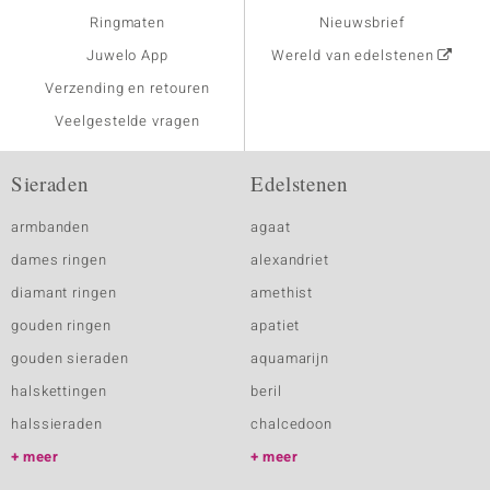
Ringmaten
Nieuwsbrief
Juwelo App
Wereld van edelstenen
Verzending en retouren
Veelgestelde vragen
Sieraden
Edelstenen
armbanden
agaat
dames ringen
alexandriet
diamant ringen
amethist
gouden ringen
apatiet
gouden sieraden
aquamarijn
halskettingen
beril
halssieraden
chalcedoon
meer
meer