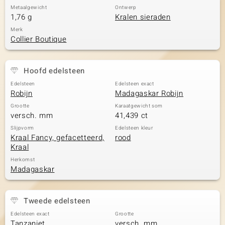
Metaalgewicht
Ontwerp
1,76 g
Kralen sieraden
Merk
Collier Boutique
Hoofd edelsteen
Edelsteen
Edelsteen exact
Robijn
Madagaskar Robijn
Grootte
Karaatgewicht som
versch. mm
41,439 ct
Slijpvorm
Edelsteen kleur
Kraal Fancy, gefacetteerd,
rood
Kraal
Herkomst
Madagaskar
Tweede edelsteen
Edelsteen exact
Grootte
Tanzaniet
versch. mm