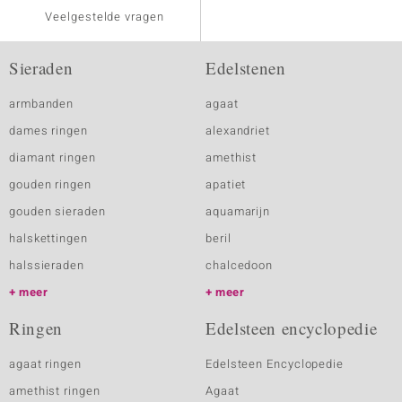
Veelgestelde vragen
Sieraden
Edelstenen
armbanden
agaat
dames ringen
alexandriet
diamant ringen
amethist
gouden ringen
apatiet
gouden sieraden
aquamarijn
halskettingen
beril
halssieraden
chalcedoon
meer
meer
Ringen
Edelsteen encyclopedie
agaat ringen
Edelsteen Encyclopedie
amethist ringen
Agaat