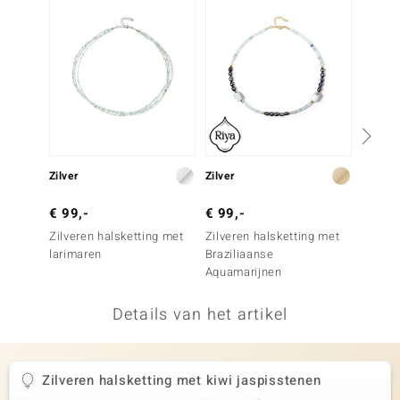
remonti
remonti
uwelo
 Gems
NO Collection
Zilver
Zilver
Zilver
va
€ 99,-
€ 99,-
€ 79,
Zilveren halsketting met
Zilveren halsketting met
Zilver
larimaren
Braziliaanse
labrad
Aquamarijnen
Details van het artikel
Minerale
Zilveren halsketting met kiwi jaspisstenen