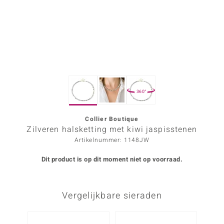
ana
Prince Designs
o
360°
Chic
d in Berlin
Collier Boutique
Zilveren halsketting met kiwi jaspisstenen
insell
Artikelnummer: 1148JW
n Vogue
Dit product is op dit moment niet op voorraad.
e in Italy
Vergelijkbare sieraden
o Paraíso
izen