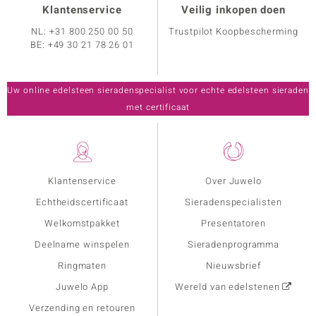
Klantenservice
Veilig inkopen doen
NL:
+31 800 250 00 50
Trustpilot Koopbescherming
BE:
+49 30 21 78 26 01
Uw online edelsteen sieradenspecialist voor echte edelsteen sieraden
met certificaat
Klantenservice
Over Juwelo
Echtheidscertificaat
Sieradenspecialisten
Welkomstpakket
Presentatoren
Deelname winspelen
Sieradenprogramma
Ringmaten
Nieuwsbrief
Juwelo App
Wereld van edelstenen
Verzending en retouren