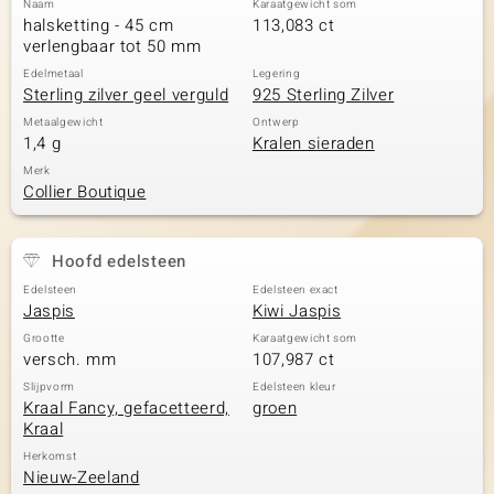
Naam
Karaatgewicht som
halsketting - 45 cm
113,083 ct
verlengbaar tot 50 mm
Edelmetaal
Legering
Sterling zilver geel verguld
925 Sterling Zilver
Metaalgewicht
Ontwerp
1,4 g
Kralen sieraden
Merk
Collier Boutique
Hoofd edelsteen
Edelsteen
Edelsteen exact
Jaspis
Kiwi Jaspis
Grootte
Karaatgewicht som
versch. mm
107,987 ct
Slijpvorm
Edelsteen kleur
Kraal Fancy, gefacetteerd,
groen
Kraal
Herkomst
Nieuw-Zeeland