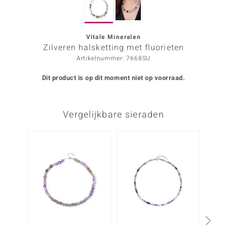
ana
Vitale Mineralen
Zilveren halsketting met fluorieten
Prince Designs
Artikelnummer: 7668SU
o
Dit product is op dit moment niet op voorraad.
Chic
Vergelijkbare sieraden
d in Berlin
insell
n Vogue
e in Italy
o Paraíso
izen