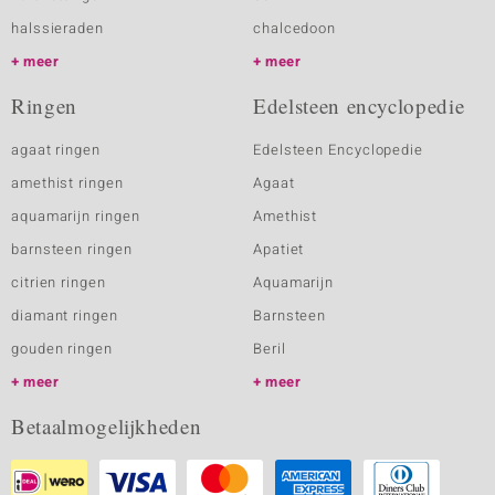
halssieraden
chalcedoon
meer
meer
Ringen
Edelsteen encyclopedie
agaat ringen
Edelsteen Encyclopedie
amethist ringen
Agaat
aquamarijn ringen
Amethist
barnsteen ringen
Apatiet
citrien ringen
Aquamarijn
diamant ringen
Barnsteen
gouden ringen
Beril
meer
meer
Betaalmogelijkheden