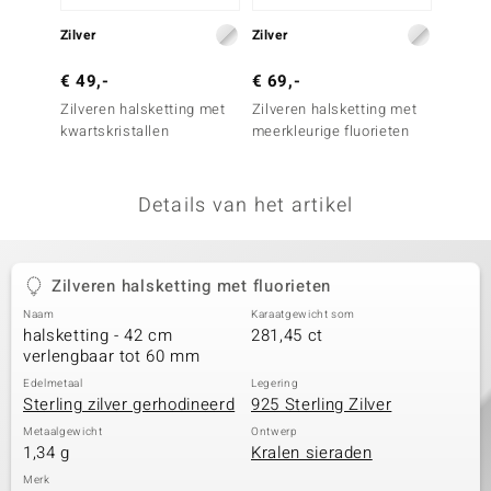
remonti
Zilver
Zilver
Zilver
remonti
€ 49,-
€ 69,-
€ 69,
Zilveren halsketting met
Zilveren halsketting met
Zilver
uwelo
kwartskristallen
meerkleurige fluorieten
Paarse
 Gems
Details van het artikel
NO Collection
va
Zilveren halsketting met fluorieten
Naam
Karaatgewicht som
halsketting - 42 cm
281,45 ct
verlengbaar tot 60 mm
Edelmetaal
Legering
Sterling zilver gerhodineerd
925 Sterling Zilver
Minerale
Metaalgewicht
Ontwerp
1,34 g
Kralen sieraden
Merk