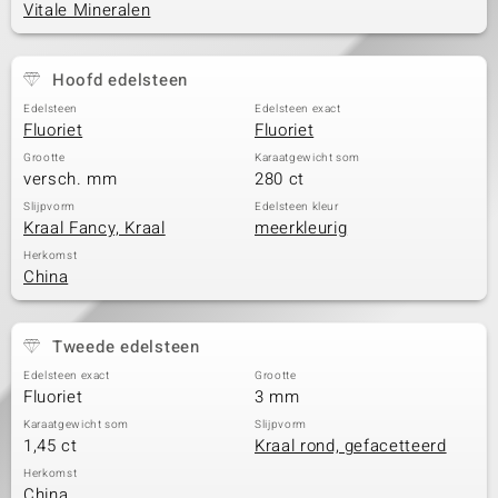
Vitale Mineralen
Hoofd edelsteen
Edelsteen
Edelsteen exact
Fluoriet
Fluoriet
Grootte
Karaatgewicht som
versch. mm
280 ct
Slijpvorm
Edelsteen kleur
Kraal Fancy, Kraal
meerkleurig
Herkomst
China
Tweede edelsteen
Edelsteen exact
Grootte
Fluoriet
3 mm
Karaatgewicht som
Slijpvorm
1,45 ct
Kraal rond, gefacetteerd
Herkomst
China