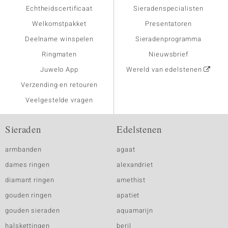
Echtheidscertificaat
Sieradenspecialisten
Welkomstpakket
Presentatoren
Deelname winspelen
Sieradenprogramma
Ringmaten
Nieuwsbrief
Juwelo App
Wereld van edelstenen
Verzending en retouren
Veelgestelde vragen
Sieraden
Edelstenen
armbanden
agaat
dames ringen
alexandriet
diamant ringen
amethist
gouden ringen
apatiet
gouden sieraden
aquamarijn
halskettingen
beril