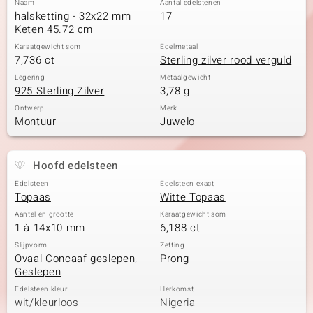
Naam
Aantal edelstenen
halsketting - 32x22 mm
17
Keten 45.72 cm
Karaatgewicht som
Edelmetaal
7,736 ct
Sterling zilver rood verguld
Legering
Metaalgewicht
925 Sterling Zilver
3,78 g
Ontwerp
Merk
Montuur
Juwelo
Hoofd edelsteen
Edelsteen
Edelsteen exact
Topaas
Witte Topaas
Aantal en grootte
Karaatgewicht som
1 à 14x10 mm
6,188 ct
Slijpvorm
Zetting
Ovaal Concaaf geslepen,
Prong
Geslepen
Edelsteen kleur
Herkomst
wit/kleurloos
Nigeria