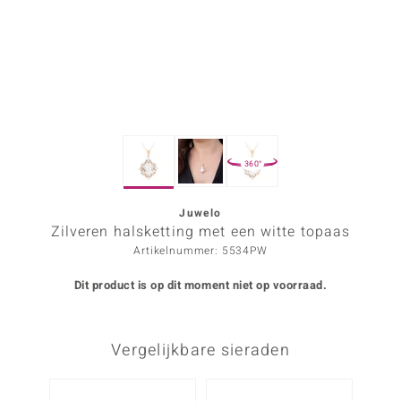
ana
Prince Designs
o
360°
Chic
d in Berlin
Juwelo
Zilveren halsketting met een witte topaas
insell
Artikelnummer: 5534PW
n Vogue
Dit product is op dit moment niet op voorraad.
e in Italy
Vergelijkbare sieraden
o Paraíso
izen