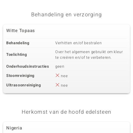
Edelsteen exact
Aantal en grootte
Witte Topaas
4 à 3x1,5 mm
Behandeling en verzorging
Karaatgewicht som
Slijpvorm
0,151 ct
Markies geslepen
Witte Topaas
Zetting
Herkomst
Prong
Nigeria
Behandeling
Verhitten en/of bestralen
Over het algemeen gebruikt om kleur
Toelichting
te creëren en/of te verbeteren.
Onderhoudsinstructies
geen
Stoomreiniging
nee
Ultrasoonreiniging
nee
Herkomst van de hoofd edelsteen
Nigeria