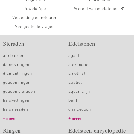
Juwelo App
Wereld van edelstenen
Verzending en retouren
Veelgestelde vragen
Sieraden
Edelstenen
armbanden
agaat
dames ringen
alexandriet
diamant ringen
amethist
gouden ringen
apatiet
gouden sieraden
aquamarijn
halskettingen
beril
halssieraden
chalcedoon
meer
meer
Ringen
Edelsteen encyclopedie