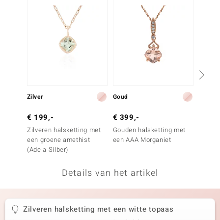
remonti
remonti
uwelo
 Gems
NO Collection
Zilver
Goud
Zilver
va
€ 199,-
€ 399,-
€ 69,
Zilveren halsketting met
Gouden halsketting met
Zilver
een groene amethist
een AAA Morganiet
danbur
(Adela Silber)
Details van het artikel
Minerale
Zilveren halsketting met een witte topaas