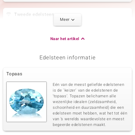
Tweede edelsteen
Meer
Edelsteen exact
Aantal en grootte
Witte Topaas
8 à 4x2 mm
Karaatgewicht som
Slijpvorm
Naar het artikel
0,684 ct
Markies geslepen
Zetting
Herkomst
Prong
Nigeria
Edelsteen informatie
Derde edelsteen
Topaas
Edelsteen exact
Aantal en grootte
Eén van de meest geliefde edelstenen
Witte Topaas
4 à 3 mm
is de ´keizer´ van de edelstenen de
Karaatgewicht som
Slijpvorm
‘topaas’. Topazen belichamen alle
0,713 ct
Vierkant trapgeslepen
wezenlijke idealen (zeldzaamheid,
schoonheid en duurzaamheid) die een
Zetting
Herkomst
Prong
edelsteen moet hebben, wat het tot één
Nigeria
van ’s werelds waardevolste en meest
begeerde edelstenen maakt.
Vierde edelsteen