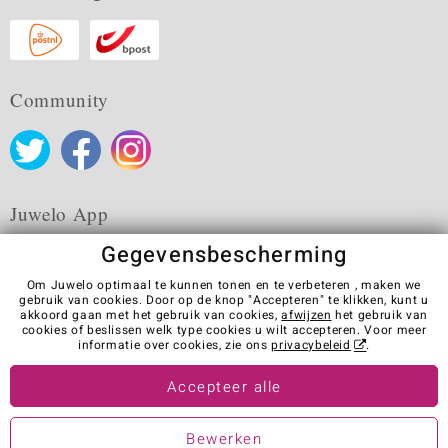
Community
Juwelo App
Gegevensbescherming
Om Juwelo optimaal te kunnen tonen en te verbeteren , maken we
gebruik van cookies. Door op de knop "Accepteren" te klikken, kunt u
akkoord gaan met het gebruik van cookies,
afwijzen
het gebruik van
Algemene verkoopvoorwaarden
Privacybeleid
Cookies
cookies of beslissen welk type cookies u wilt accepteren. Voor meer
Colofon
Contact
Contract herroepen
informatie over cookies, zie ons
privacybeleid
.
Visit our stores in other countries:
Accepteer alle
Bewerken