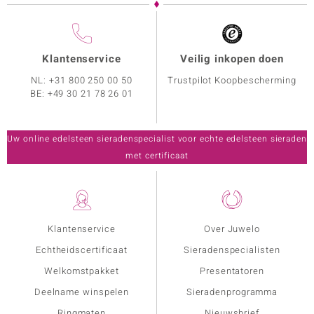
Klantenservice
Veilig inkopen doen
NL:
+31 800 250 00 50
Trustpilot Koopbescherming
BE:
+49 30 21 78 26 01
Uw online edelsteen sieradenspecialist voor echte edelsteen sieraden
met certificaat
Klantenservice
Over Juwelo
Echtheidscertificaat
Sieradenspecialisten
Welkomstpakket
Presentatoren
Deelname winspelen
Sieradenprogramma
Ringmaten
Nieuwsbrief