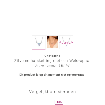
ana
Prince Designs
o
360°
Chic
d in Berlin
Chefsache
Zilveren halsketting met een Welo-opaal
insell
Artikelnummer: 6881PV
n Vogue
Dit product is op dit moment niet op voorraad.
e in Italy
Vergelijkbare sieraden
o Paraíso
izen
-13%