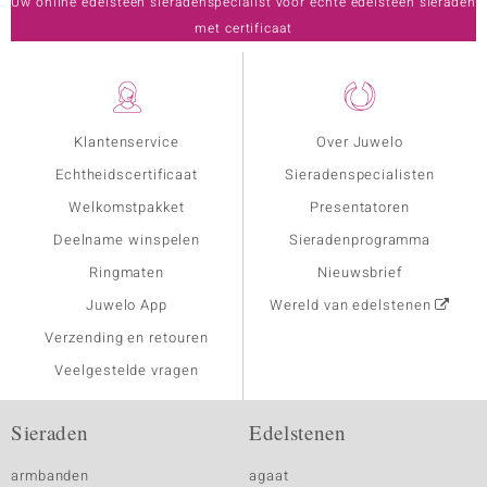
Uw online edelsteen sieradenspecialist voor echte edelsteen sieraden
met certificaat
Klantenservice
Over Juwelo
Echtheidscertificaat
Sieradenspecialisten
Welkomstpakket
Presentatoren
Deelname winspelen
Sieradenprogramma
Ringmaten
Nieuwsbrief
Juwelo App
Wereld van edelstenen
Verzending en retouren
Veelgestelde vragen
Sieraden
Edelstenen
armbanden
agaat