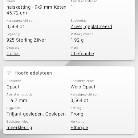
Naam
Aantal edelstenen
halsketting - 9x9 mm Keten
1
45.72 cm
Karaatgewicht som
Edelmetaal
0,564 ct
Zilver, geplatineerd
Legering
Metaalgewicht
925 Sterling Zilver
1,92 g
Ontwerp
Merk
Collier
Chefsache
Hoofd edelsteen
Edelsteen
Edelsteen exact
Opaal
Welo Opaal
Aantal en grootte
Karaatgewicht som
1 à 7 mm
0,564 ct
Slijpvorm
Zetting
Triljant geslepen, Geslepen
Prong
Edelsteen kleur
Herkomst
meerkleurig
Ethiopië