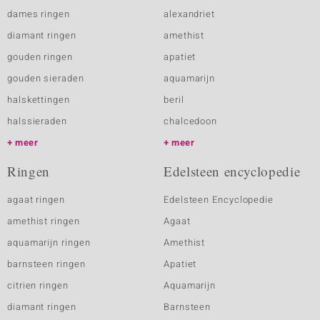
dames ringen
alexandriet
diamant ringen
amethist
gouden ringen
apatiet
gouden sieraden
aquamarijn
halskettingen
beril
halssieraden
chalcedoon
meer
meer
Ringen
Edelsteen encyclopedie
agaat ringen
Edelsteen Encyclopedie
amethist ringen
Agaat
aquamarijn ringen
Amethist
barnsteen ringen
Apatiet
citrien ringen
Aquamarijn
diamant ringen
Barnsteen