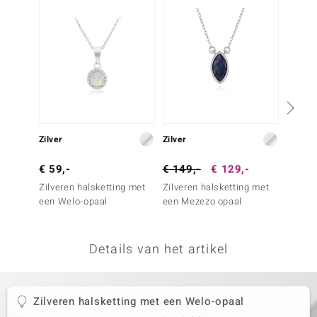
remonti
remonti
uwelo
 Gems
NO Collection
Zilver
Zilver
Zilver
va
€ 59,-
€ 149,-
€ 129,-
€ 149
Zilveren halsketting met
Zilveren halsketting met
Zilver
een Welo-opaal
een Mezezo opaal
een We
Essenc
Details van het artikel
Minerale
Zilveren halsketting met een Welo-opaal