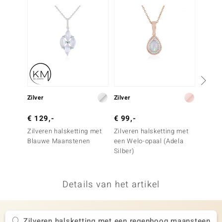
remonti
remonti
uwelo
 Gems
NO Collection
Zilver
Zilver
Zilver
va
€ 129,-
€ 99,-
€ 79,
Zilveren halsketting met
Zilveren halsketting met
Zilver
Blauwe Maanstenen
een Welo-opaal (Adela
een We
Silber)
Details van het artikel
Minerale
Zilveren halsketting met een regenboog maansteen