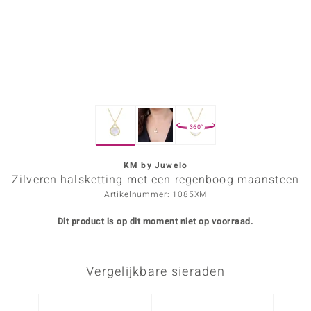
ana
Prince Designs
o
360°
Chic
d in Berlin
KM by Juwelo
Zilveren halsketting met een regenboog maansteen
insell
Artikelnummer: 1085XM
n Vogue
Dit product is op dit moment niet op voorraad.
e in Italy
Vergelijkbare sieraden
o Paraíso
izen
Nog m