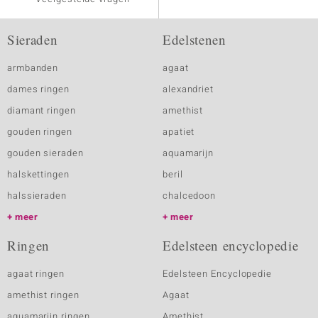
Sieraden
Edelstenen
armbanden
agaat
dames ringen
alexandriet
diamant ringen
amethist
gouden ringen
apatiet
gouden sieraden
aquamarijn
halskettingen
beril
halssieraden
chalcedoon
meer
meer
Ringen
Edelsteen encyclopedie
agaat ringen
Edelsteen Encyclopedie
amethist ringen
Agaat
aquamarijn ringen
Amethist