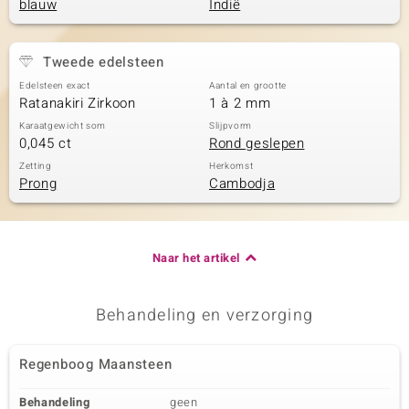
blauw
Indië
Tweede edelsteen
Edelsteen exact
Aantal en grootte
Ratanakiri Zirkoon
1 à 2 mm
Karaatgewicht som
Slijpvorm
0,045 ct
Rond geslepen
Zetting
Herkomst
Prong
Cambodja
Naar het artikel
Behandeling en verzorging
Regenboog Maansteen
Behandeling
geen