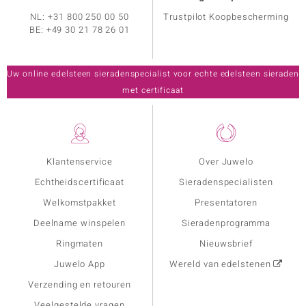
NL:
+31 800 250 00 50
Trustpilot Koopbescherming
BE:
+49 30 21 78 26 01
Uw online edelsteen sieradenspecialist voor echte edelsteen sieraden
met certificaat
Klantenservice
Over Juwelo
Echtheidscertificaat
Sieradenspecialisten
Welkomstpakket
Presentatoren
Deelname winspelen
Sieradenprogramma
Ringmaten
Nieuwsbrief
Juwelo App
Wereld van edelstenen
Verzending en retouren
Veelgestelde vragen