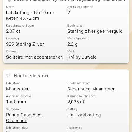
Naam
Aantal edelstenen
halsketting - 15x10 mm
2
Keten 45.72 cm
Karaatgewicht som
Edelmetaal
2,07 ct
Sterling zilver geel verguld
Legering
Metaalgewicht
925 Sterling Zilver
2,2 g
Ontwerp
Merk
Solitaire met accentstenen
KM by Juwelo
Hoofd edelsteen
Edelsteen
Edelsteen exact
Maansteen
Regenboog Maansteen
Aantal en grootte
Karaatgewicht som
1 à 8 mm
2,025 ct
Slijpvorm
Zetting
Ronde Cabochon,
Half kastzetting
Cabochon
Edelsteen kleur
Herkomst