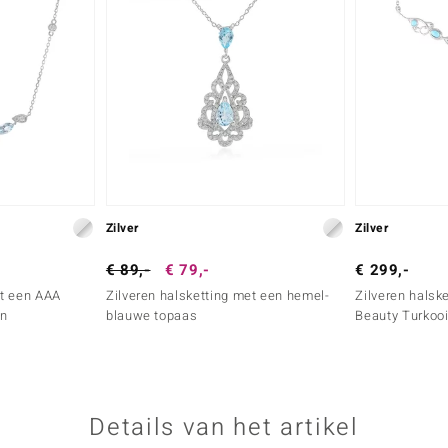
Zilver
Zilver
€ 89,-
€ 79,-
€ 299,-
t een AAA
Zilveren halsketting met een hemel-
Zilveren halsk
jn
blauwe topaas
Beauty Turkooi
Details van het artikel