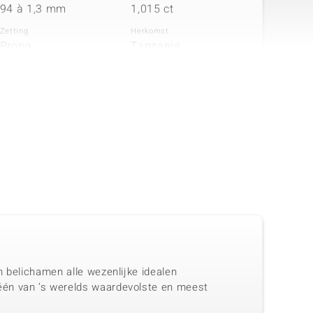
94 à 1,3 mm
1,015 ct
Zetting
Herkomst
Prong
Tanzania
n belichamen alle wezenlijke idealen
één van ’s werelds waardevolste en meest