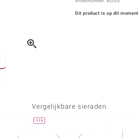
Parel
Kwarts
Artikelnummer: 8033IS
♦ Zilveren ringen
Vitale Minerale
Topaas
Turkoo
♦ Zilveren oorbellen
Dit product is op dit moment
♦ Zilveren hangers
♦ Zilveren armbanden
♦ Zilveren kettingen
Blauw
Groen
Platina sieraden
Vergelijkbare sieraden
-11%