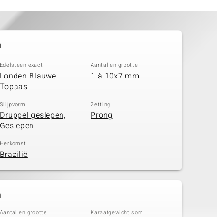
n
Edelsteen exact
Aantal en grootte
Londen Blauwe
1 à 10x7 mm
Topaas
Slijpvorm
Zetting
Druppel geslepen,
Prong
Geslepen
Herkomst
Brazilië
n
Aantal en grootte
Karaatgewicht som