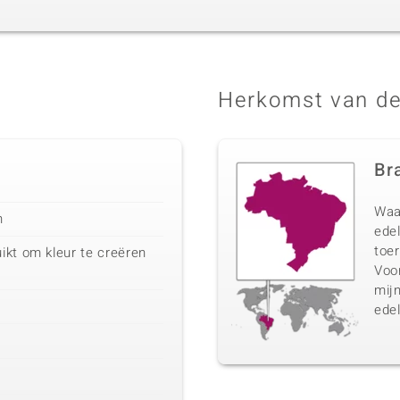
Herkomst van de
Bra
Waa
n
edel
toer
ikt om kleur te creëren
Voo
mij
edel