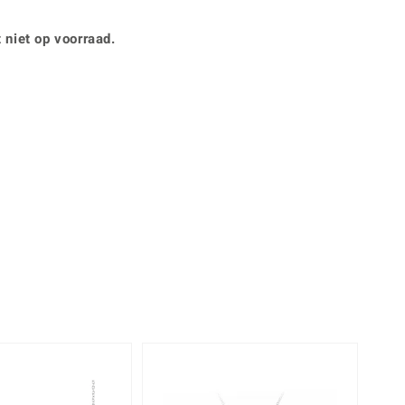
Rhodoliet
Sieraden in varianten
is
Toermalijn
Ringmaten
 niet op voorraad.
Geel