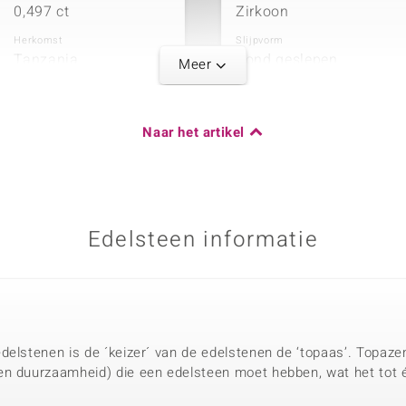
0,497 ct
Zirkoon
Herkomst
Slijpvorm
Tanzania
Rond geslepen
Meer
Naar het artikel
Karaatgewicht som
0,151 ct
Herkomst
Tanzania
Edelsteen informatie
delstenen is de ´keizer´ van de edelstenen de ‘topaas’. Topaze
en duurzaamheid) die een edelsteen moet hebben, wat het tot 
.