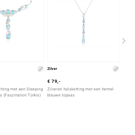
Zilver
Zilver
€ 79,-
€ 99,
etting met een Sleeping
Zilveren halsketting met een hemel-
Zilver
s (Faszination Türkis)
blauwe topaas
blauw