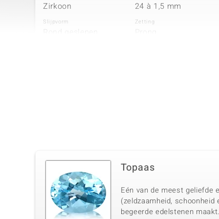
Zirkoon
24 à 1,5 mm
Slijpvorm
Zetting
Rond geslepen
Prong
Vierde edelsteen
Edelsteen exact
Aantal en grootte
Zirkoon
14 à 1,3 mm
Slijpvorm
Zetting
Rond geslepen
Bezel
Topaas
Eén van de meest geliefde e
(zeldzaamheid, schoonheid 
begeerde edelstenen maakt