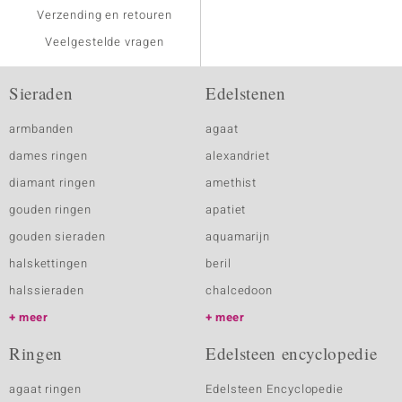
Verzending en retouren
Veelgestelde vragen
Sieraden
Edelstenen
armbanden
agaat
dames ringen
alexandriet
diamant ringen
amethist
gouden ringen
apatiet
gouden sieraden
aquamarijn
halskettingen
beril
halssieraden
chalcedoon
meer
meer
Ringen
Edelsteen encyclopedie
agaat ringen
Edelsteen Encyclopedie