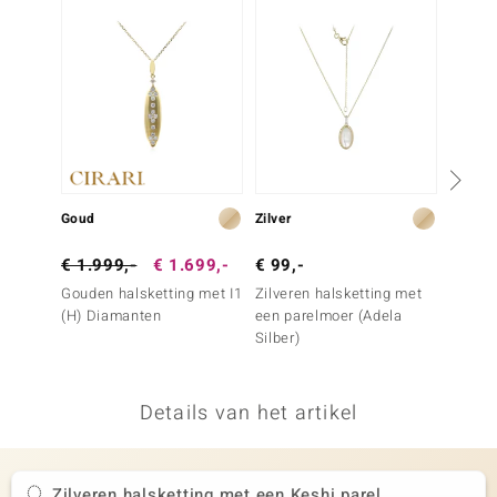
remonti
remonti
uwelo
 Gems
NO Collection
Goud
Zilver
Zilver
va
€ 1.999,-
€ 1.699,-
€ 99,-
€ 1.4
Gouden halsketting met I1
Zilveren halsketting met
Zilver
(H) Diamanten
een parelmoer (Adela
een Ma
Silber)
(de Me
Details van het artikel
Minerale
Zilveren halsketting met een Keshi parel