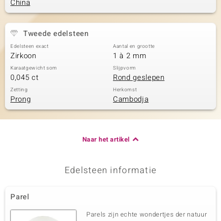
China
Tweede edelsteen
Edelsteen exact
Aantal en grootte
Zirkoon
1 à 2 mm
Karaatgewicht som
Slijpvorm
0,045 ct
Rond geslepen
Zetting
Herkomst
Prong
Cambodja
Naar het artikel
Edelsteen informatie
Parel
Parels zijn echte wondertjes der natuur