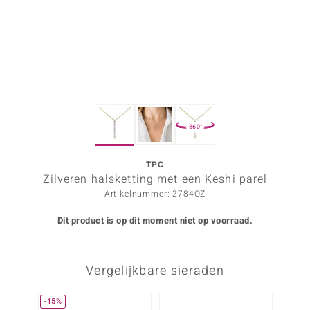
ana
Prince Designs
o
360°
Chic
d in Berlin
TPC
Zilveren halsketting met een Keshi parel
insell
Artikelnummer: 2784OZ
n Vogue
Dit product is op dit moment niet op voorraad.
e in Italy
Vergelijkbare sieraden
o Paraíso
izen
-15%
Nog m