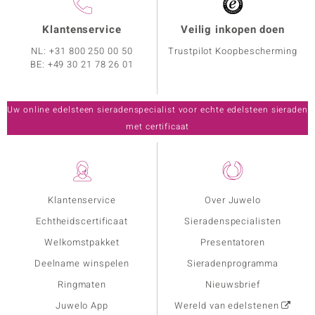
Klantenservice
Veilig inkopen doen
NL:
+31 800 250 00 50
Trustpilot Koopbescherming
BE:
+49 30 21 78 26 01
Uw online edelsteen sieradenspecialist voor echte edelsteen sieraden
met certificaat
Klantenservice
Over Juwelo
Echtheidscertificaat
Sieradenspecialisten
Welkomstpakket
Presentatoren
Deelname winspelen
Sieradenprogramma
Ringmaten
Nieuwsbrief
Juwelo App
Wereld van edelstenen