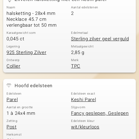
Naam
Aantal edelstenen
halsketting - 28x4 mm
2
Necklace 45.7 cm
verlengbaar tot 50 mm
Karaatgewicht som
Edelmetaal
0,045 ct
Sterling zilver geel verguld
Legering
Metaalgewicht
925 Sterling Zilver
2,85 g
Ontwerp
Merk
Collier
TPC
Hoofd edelsteen
Edelsteen
Edelsteen exact
Parel
Keshi Parel
Aantal en grootte
Slijpvorm
1 à 24x4 mm
Fancy geslepen, Geslepen
Zetting
Edelsteen kleur
Post
wit/kleurloos
Herkomst