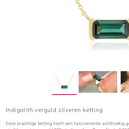
Onyx
Peridoot
Armbanden
Kralen sieraden
Custodana
Kunstreizen
Spinel
Tanzaniet
Accessoires
Bedels
Dagen
Mark Tremonti
Zirkoon
Sieradensets
Colliers
Edelstenen op kleur
Rood
Paars
Alle edelstenen
Indigolith verguld zilveren ketting
Deze prachtige ketting heeft een fascinerende achthoekig ges