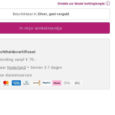
Rhodoliet
Sieraden in varianten
Ontdek uw ideale kettinglengte
is
Toermalijn
Ringmaten
Beschikbaar in
Zilver, geel verguld
In mijn winkelmandje
Geel
chtheidscertificaat
zending vanaf € 79,-
naar
Nederland
binnen 3-7 dagen
se klantenservice