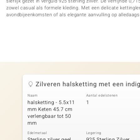
sierlijk gezet in verguld 925 sterling zilver. De verfijnde 0,71
zowel casual als formele kleding. Met een delicate kettingle
avondbijeenkomsten of als elegante aanvulling op alledaags
Zilveren halsketting met een indig
Naam
Aantal edelstenen
halsketting - 5.5x11
1
mm Keten 45.7 cm
verlengbaar tot 50
mm
Edelmetaal
Legering
Sterling zilver geel
925 Sterling Zilver