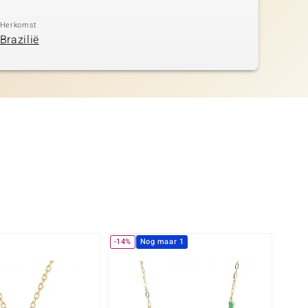
Herkomst
Brazilië
-14%
Nog maar 1
-23%