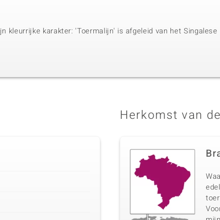
jn kleurrijke karakter: 'Toermalijn' is afgeleid van het Singales
Herkomst van de
Bra
Waa
edel
toer
Voo
mij