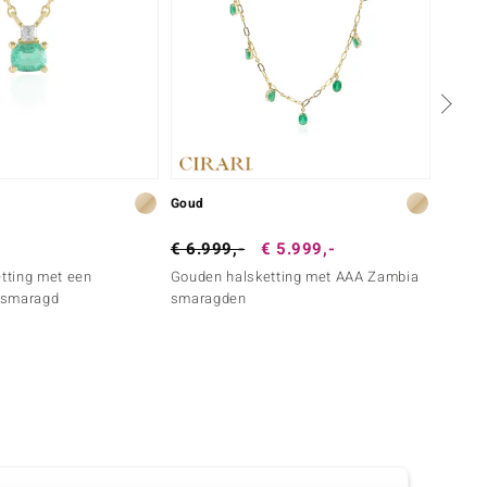
Goud
Zilver
€ 6.999,-
€ 5.999,-
€ 299
etting met een
Gouden halsketting met AAA Zambia
Zilver
 smaragd
smaragden