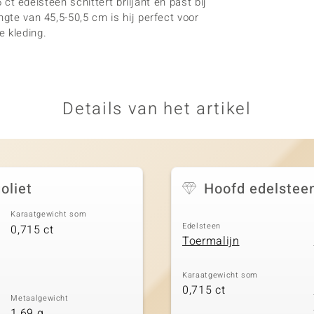
5 ct edelsteen schittert briljant en past bij
ngte van 45,5-50,5 cm is hij perfect voor
e kleding.
Details van het artikel
oliet
Hoofd edelstee
Karaatgewicht som
Edelsteen
0,715 ct
Toermalijn
Karaatgewicht som
0,715 ct
Metaalgewicht
1,69 g