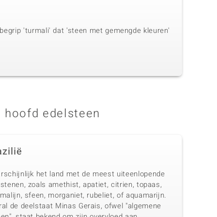
e begrip 'turmali' dat 'steen met gemengde kleuren'
 hoofd edelsteen
zilië
rschijnlijk het land met de meest uiteenlopende
stenen, zoals amethist, apatiet, citrien, topaas,
malijn, sfeen, morganiet, rubeliet, of aquamarijn.
ral de deelstaat Minas Gerais, ofwel "algemene
nen", staat bekend om zijn overvloed aan