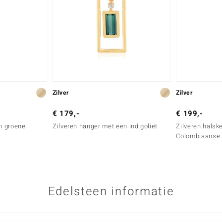
Zilver
Zilver
€ 179,-
€ 199,-
n groene
Zilveren hanger met een indigoliet
Zilveren halsk
Colombiaanse
Edelsteen informatie