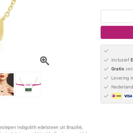
Parel
Kwarts
♦ Zilveren ringen
Vitale Minerale
Topaas
Turkoo
♦ Zilveren oorbellen
♦ Zilveren hangers
♦ Zilveren armbanden
♦ Zilveren kettingen
Blauw
Groen
Platina sieraden
Inclusief
E
Gratis
ver
Levering 
360°
Nederland
lepen Indigolith edelsteen uit Brazilië,