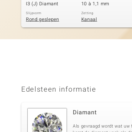
I3 (J) Diamant
10 à 1,1 mm
Slijpvorm
Zetting
Rond geslepen
Kanaal
Edelsteen informatie
Diamant
Als gevraagd wordt wat uw f