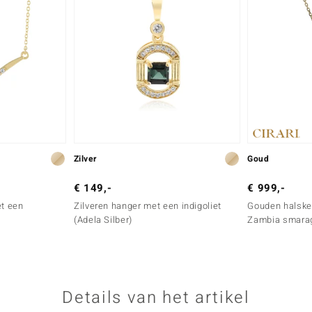
Zilver
Goud
€ 149,-
€ 999,-
et een
Zilveren hanger met een indigoliet
Gouden halske
(Adela Silber)
Zambia smara
Details van het artikel