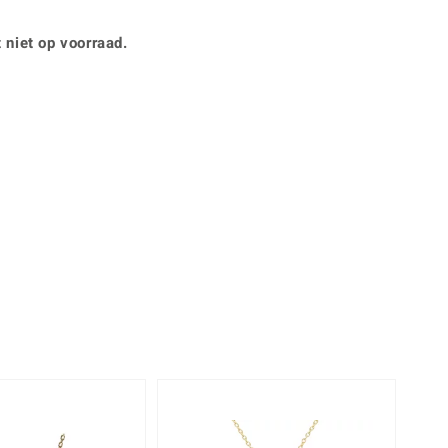
Rhodoliet
Sieraden in varianten
is
Toermalijn
Ringmaten
 niet op voorraad.
360° interactief
Geel
muis bewegen en van verschillende kanten bekijken.