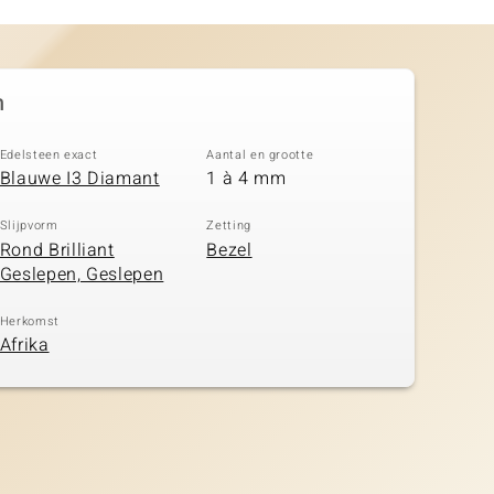
n
Edelsteen exact
Aantal en grootte
Blauwe I3 Diamant
1 à 4 mm
Slijpvorm
Zetting
Rond Brilliant
Bezel
Geslepen, Geslepen
Herkomst
Afrika