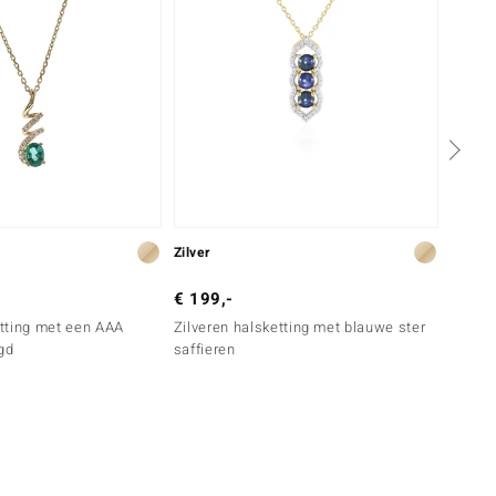
Zilver
Zilver
€ 199,-
€ 69,
tting met een AAA
Zilveren halsketting met blauwe ster
Zilver
gd
saffieren
Champ