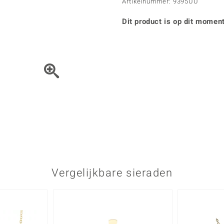
Parel
Kwarts
Artikelnummer: 9395UU
♦ Zilveren ringen
Vitale Minerale
Topaas
Turkoo
♦ Zilveren oorbellen
Dit product is op dit moment
♦ Zilveren hangers
♦ Zilveren armbanden
♦ Zilveren kettingen
Blauw
Groen
Het sieraad kunt u met de 
Platina sieraden
Vergelijkbare sieraden