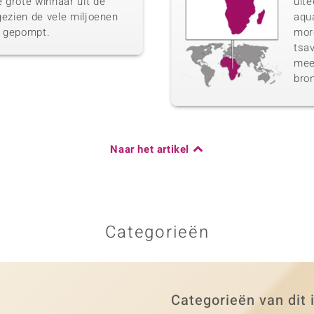
 grote winnaar uit de
uit
gezien de vele miljoenen
aqua
n gepompt.
morg
tsav
meer
bro
Naar het artikel
Categorieën
Categorieën van dit 