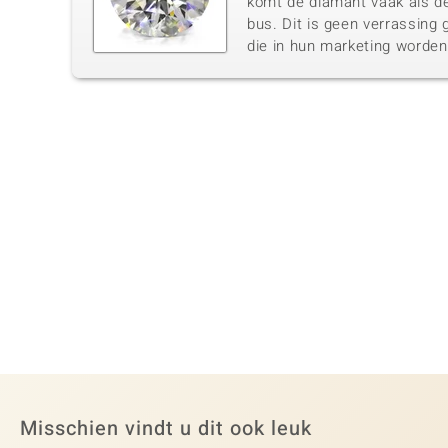
komt de diamant vaak als de
bus. Dit is geen verrassing 
die in hun marketing worde
Misschien vindt u dit ook leuk