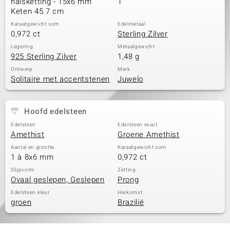
halsketting - 15x6 mm
1
Keten 45.7 cm
Karaatgewicht som
Edelmetaal
0,972 ct
Sterling Zilver
Legering
Metaalgewicht
925 Sterling Zilver
1,48 g
Ontwerp
Merk
Solitaire met accentstenen
Juwelo
Hoofd edelsteen
Edelsteen
Edelsteen exact
Amethist
Groene Amethist
Aantal en grootte
Karaatgewicht som
1 à 8x6 mm
0,972 ct
Slijpvorm
Zetting
Ovaal geslepen, Geslepen
Prong
Edelsteen kleur
Herkomst
groen
Brazilië