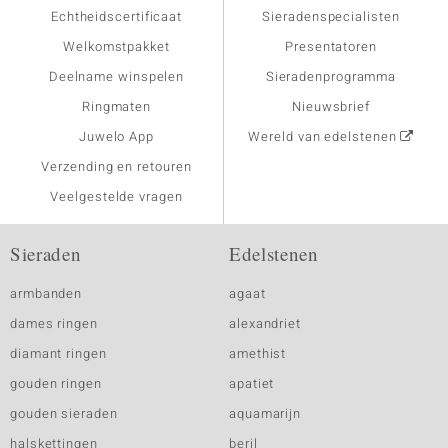
Echtheidscertificaat
Sieradenspecialisten
Welkomstpakket
Presentatoren
Deelname winspelen
Sieradenprogramma
Ringmaten
Nieuwsbrief
Juwelo App
Wereld van edelstenen
Verzending en retouren
Veelgestelde vragen
Sieraden
Edelstenen
armbanden
agaat
dames ringen
alexandriet
diamant ringen
amethist
gouden ringen
apatiet
gouden sieraden
aquamarijn
halskettingen
beril