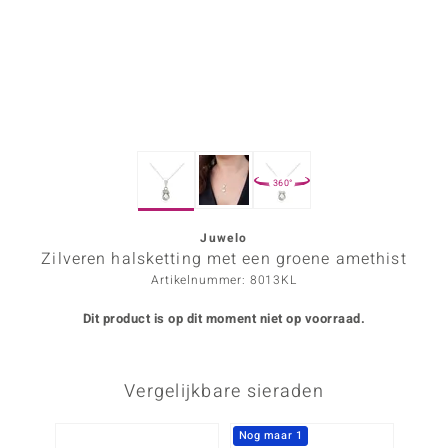
ana
Prince Designs
o
360°
Chic
d in Berlin
Juwelo
Zilveren halsketting met een groene amethist
insell
Artikelnummer: 8013KL
n Vogue
Dit product is op dit moment niet op voorraad.
e in Italy
Vergelijkbare sieraden
o Paraíso
izen
Nog maar 1