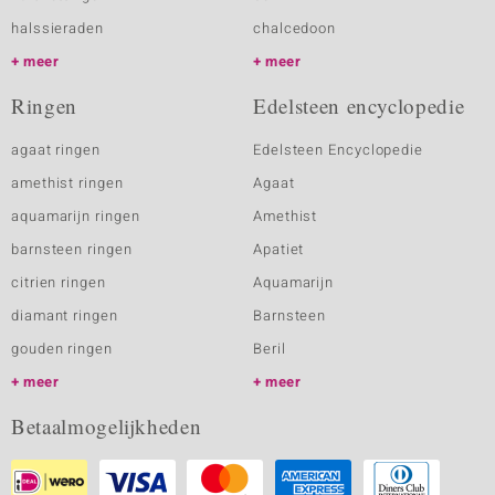
halssieraden
chalcedoon
meer
meer
Ringen
Edelsteen encyclopedie
agaat ringen
Edelsteen Encyclopedie
amethist ringen
Agaat
aquamarijn ringen
Amethist
barnsteen ringen
Apatiet
citrien ringen
Aquamarijn
diamant ringen
Barnsteen
gouden ringen
Beril
meer
meer
Betaalmogelijkheden