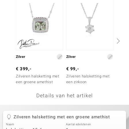
remonti
remonti
uwelo
 Gems
NO Collection
Zilver
Zilver
Zilver
va
€ 399,-
€ 99,-
€ 29,
Zilveren halsketting met
Zilveren halsketting met
Zilver
een groene amethist
een zirkoon
groene
Details van het artikel
Minerale
Zilveren halsketting met een groene amethist
Naam
Aantal edelstenen