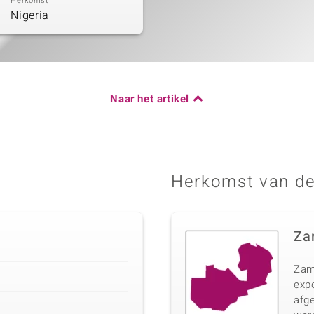
Herkomst
Nigeria
Naar het artikel
Herkomst van de
Za
Zam
expo
afg