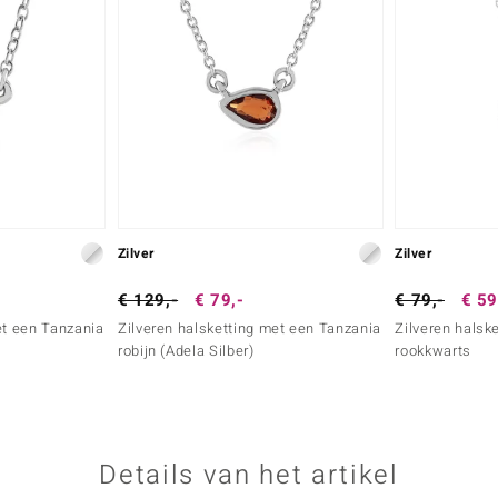
Zilver
Zilver
€ 129,-
€ 79,-
€ 79,-
€ 59
et een Tanzania
Zilveren halsketting met een Tanzania
Zilveren halsk
robijn (Adela Silber)
rookkwarts
Details van het artikel