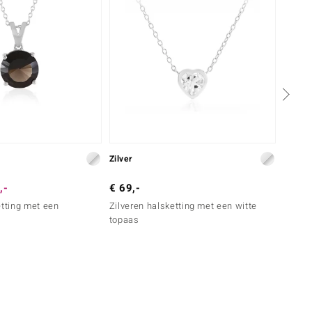
Zilver
Zilver
,-
€ 69,-
€ 99,
etting met een
Zilveren halsketting met een witte
Zilver
topaas
spinel