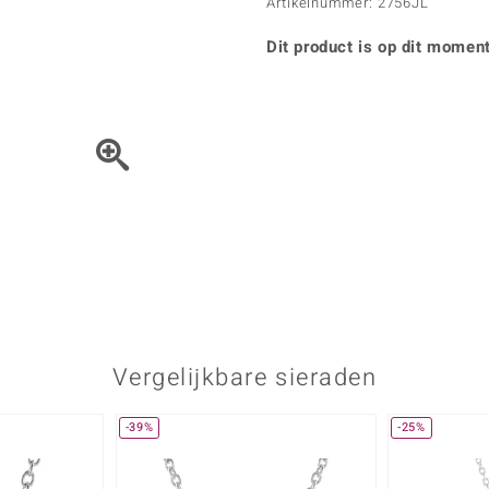
Parel
Kwarts
Artikelnummer: 2756JL
♦ Zilveren ringen
Vitale Minerale
Topaas
Turkoo
♦ Zilveren oorbellen
Dit product is op dit moment
♦ Zilveren hangers
♦ Zilveren armbanden
♦ Zilveren kettingen
Blauw
Groen
Het sieraad kunt u met de 
Platina sieraden
Vergelijkbare sieraden
-39%
-25%