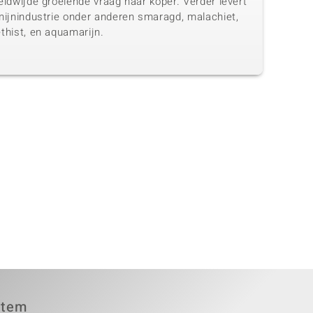
ldwijde groeiende vraag naar koper. Verder levert
mijnindustrie onder anderen smaragd, malachiet,
thist, en aquamarijn.
item