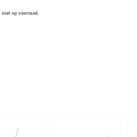
Rhodoliet
Sieraden in varianten
is
Toermalijn
Ringmaten
 niet op voorraad.
360° interactief
Geel
muis bewegen en van verschillende kanten bekijken.
-20%