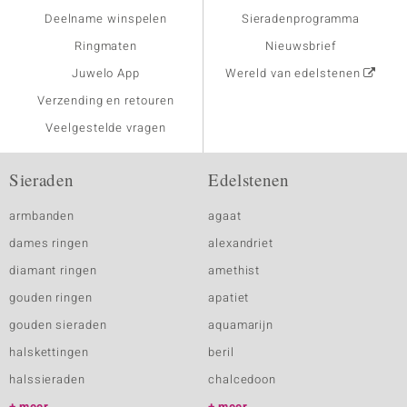
Deelname winspelen
Sieradenprogramma
Ringmaten
Nieuwsbrief
Juwelo App
Wereld van edelstenen
Verzending en retouren
Veelgestelde vragen
Sieraden
Edelstenen
armbanden
agaat
dames ringen
alexandriet
diamant ringen
amethist
gouden ringen
apatiet
gouden sieraden
aquamarijn
halskettingen
beril
halssieraden
chalcedoon
meer
meer