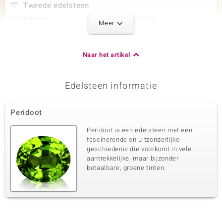
Tweede edelsteen
Edelsteen exact
Aantal en grootte
Meer
Zirkoon
3 à 2 mm
Karaatgewicht som
Slijpvorm
0,154 ct
Rond geslepen
Naar het artikel
Zetting
Herkomst
Prong
Tanzania
Edelsteen informatie
Derde edelsteen
Peridoot
Edelsteen exact
Aantal en grootte
Zirkoon
18 à 1,3 mm
Peridoot is een edelsteen met een
Karaatgewicht som
Slijpvorm
fascinerende en uitzonderlijke
0,194 ct
Rond geslepen
geschiedenis die voorkomt in vele
aantrekkelijke, maar bijzonder
Zetting
Herkomst
Prong
betaalbare, groene tinten.
Tanzania