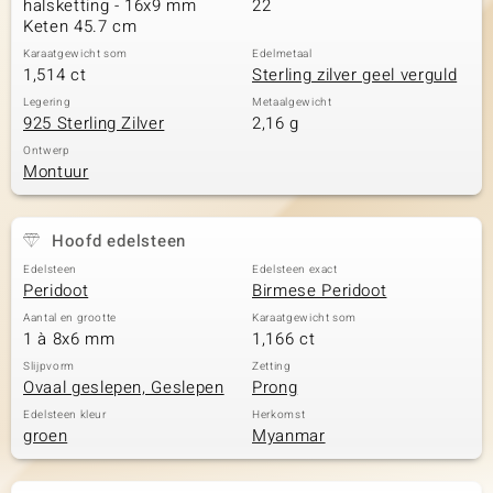
halsketting - 16x9 mm
22
Keten 45.7 cm
Karaatgewicht som
Edelmetaal
1,514 ct
Sterling zilver geel verguld
Legering
Metaalgewicht
925 Sterling Zilver
2,16 g
Ontwerp
Montuur
Hoofd edelsteen
Edelsteen
Edelsteen exact
Peridoot
Birmese Peridoot
Aantal en grootte
Karaatgewicht som
1 à 8x6 mm
1,166 ct
Slijpvorm
Zetting
Ovaal geslepen, Geslepen
Prong
Edelsteen kleur
Herkomst
groen
Myanmar