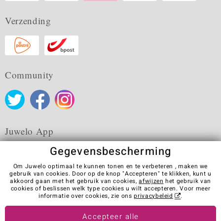
Verzending
Community
Juwelo App
Gegevensbescherming
Om Juwelo optimaal te kunnen tonen en te verbeteren , maken we
gebruik van cookies. Door op de knop "Accepteren" te klikken, kunt u
akkoord gaan met het gebruik van cookies,
afwijzen
het gebruik van
Algemene verkoopvoorwaarden
Privacybeleid
Cookies
cookies of beslissen welk type cookies u wilt accepteren. Voor meer
Colofon
Contact
Contract herroepen
informatie over cookies, zie ons
privacybeleid
.
Visit our stores in other countries:
Accepteer alle