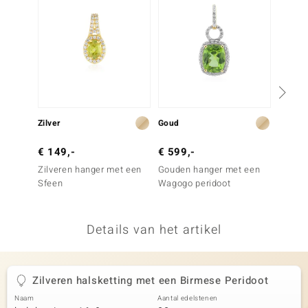
remonti
remonti
uwelo
 Gems
Zilver
Goud
Zilver
NO Collection
€ 149,-
€ 599,-
€ 299
va
Zilveren hanger met een
Gouden hanger met een
Zilver
Sfeen
Wagogo peridoot
een Ou
Details van het artikel
Minerale
Zilveren halsketting met een Birmese Peridoot
Naam
Aantal edelstenen