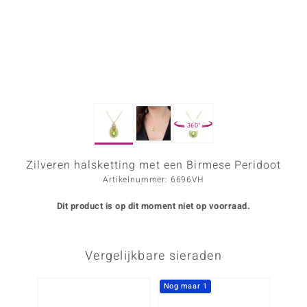
ana
Prince Designs
o
360°
Chic
d in Berlin
Zilveren halsketting met een Birmese Peridoot
Artikelnummer: 6696VH
insell
Dit product is op dit moment niet op voorraad.
n Vogue
e in Italy
Vergelijkbare sieraden
o Paraíso
Nog maar 1
izen