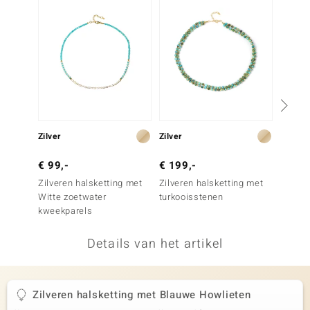
remonti
remonti
uwelo
 Gems
NO Collection
Zilver
Zilver
Zilver
va
€ 99,-
€ 199,-
€ 99,
Zilveren halsketting met
Zilveren halsketting met
Zilver
Witte zoetwater
turkooisstenen
Blauwe
kweekparels
Details van het artikel
Minerale
Zilveren halsketting met Blauwe Howlieten