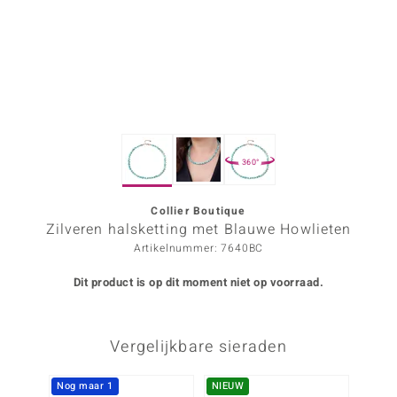
ana
Prince Designs
o
360°
Chic
d in Berlin
Collier Boutique
Zilveren halsketting met Blauwe Howlieten
insell
Artikelnummer: 7640BC
n Vogue
Dit product is op dit moment niet op voorraad.
e in Italy
Vergelijkbare sieraden
o Paraíso
izen
Nog maar 1
NIEUW
-30%