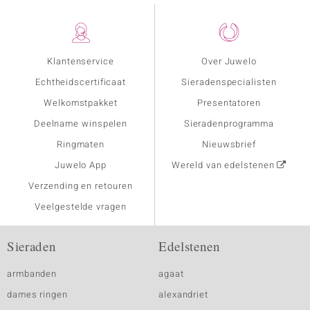
Klantenservice
Over Juwelo
Echtheidscertificaat
Sieradenspecialisten
Welkomstpakket
Presentatoren
Deelname winspelen
Sieradenprogramma
Ringmaten
Nieuwsbrief
Juwelo App
Wereld van edelstenen
Verzending en retouren
Veelgestelde vragen
Sieraden
Edelstenen
armbanden
agaat
dames ringen
alexandriet