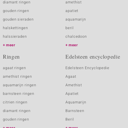
diamant ringen
amethist
gouden ringen
apatiet
gouden sieraden
aquamarijn
halskettingen
beril
halssieraden
chalcedoon
meer
meer
Ringen
Edelsteen encyclopedie
agaat ringen
Edelsteen Encyclopedie
amethist ringen
Agaat
aquamarijn ringen
Amethist
barnsteen ringen
Apatiet
citrien ringen
Aquamarijn
diamant ringen
Barnsteen
gouden ringen
Beril
meer
meer