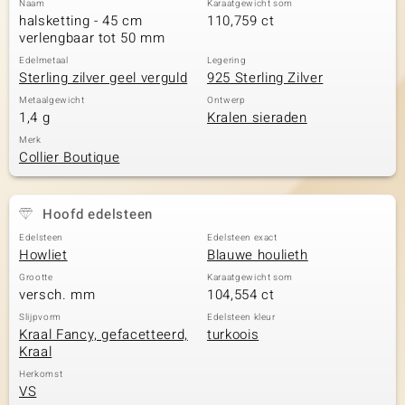
Naam
Karaatgewicht som
halsketting - 45 cm
110,759 ct
verlengbaar tot 50 mm
Edelmetaal
Legering
Sterling zilver geel verguld
925 Sterling Zilver
Metaalgewicht
Ontwerp
1,4 g
Kralen sieraden
Merk
Collier Boutique
Hoofd edelsteen
Edelsteen
Edelsteen exact
Howliet
Blauwe houlieth
Grootte
Karaatgewicht som
versch. mm
104,554 ct
Slijpvorm
Edelsteen kleur
Kraal Fancy, gefacetteerd,
turkoois
Kraal
Herkomst
VS