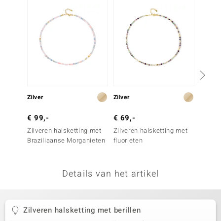
remonti
remonti
uwelo
 Gems
NO Collection
Zilver
Zilver
Zilver
va
€ 99,-
€ 69,-
€ 49,
Zilveren halsketting met
Zilveren halsketting met
Zilver
Braziliaanse Morganieten
fluorieten
Brazil
Details van het artikel
Minerale
Zilveren halsketting met berillen