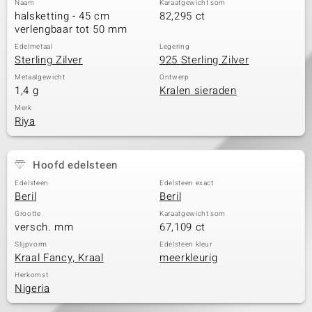
Naam
Karaatgewicht som
halsketting - 45 cm
82,295 ct
verlengbaar tot 50 mm
Edelmetaal
Legering
Sterling Zilver
925 Sterling Zilver
Metaalgewicht
Ontwerp
1,4 g
Kralen sieraden
Merk
Riya
Hoofd edelsteen
Edelsteen
Edelsteen exact
Beril
Beril
Grootte
Karaatgewicht som
versch. mm
67,109 ct
Slijpvorm
Edelsteen kleur
Kraal Fancy, Kraal
meerkleurig
Herkomst
Nigeria