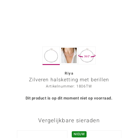
ana
Prince Designs
o
360°
Chic
d in Berlin
Riya
Zilveren halsketting met berillen
insell
Artikelnummer: 1806TW
n Vogue
Dit product is op dit moment niet op voorraad.
e in Italy
Vergelijkbare sieraden
o Paraíso
izen
NIEUW