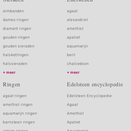
armbanden
agaat
dames ringen
alexandriet
diamant ringen
amethist
gouden ringen
apatiet
gouden sieraden
aquamarijn
halskettingen
beril
halssieraden
chalcedoon
meer
meer
Ringen
Edelsteen encyclopedie
agaat ringen
Edelsteen Encyclopedie
amethist ringen
Agaat
aquamarijn ringen
Amethist
barnsteen ringen
Apatiet
citrien ringen
Aquamarijn