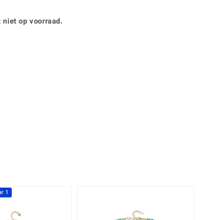
Rhodoliet
Sieraden in varianten
is
Toermalijn
Ringmaten
 niet op voorraad.
Geel
r 1