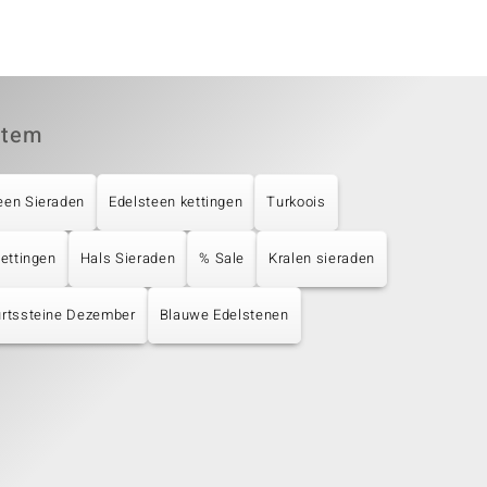
item
een Sieraden
Edelsteen kettingen
Turkoois
Kettingen
Hals Sieraden
% Sale
Kralen sieraden
rtssteine Dezember
Blauwe Edelstenen