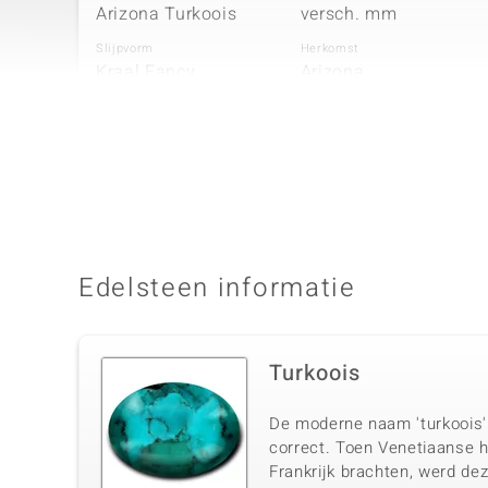
Arizona Turkoois
versch. mm
Slijpvorm
Herkomst
Kraal Fancy
Arizona
Vierde edelsteen
Edelsteen exact
Grootte
Gouden Hametiet
2 mm
Slijpvorm
Herkomst
Kraal rond
VS
Edelsteen informatie
Turkoois
De moderne naam 'turkoois' i
correct. Toen Venetiaanse 
Frankrijk brachten, werd dez