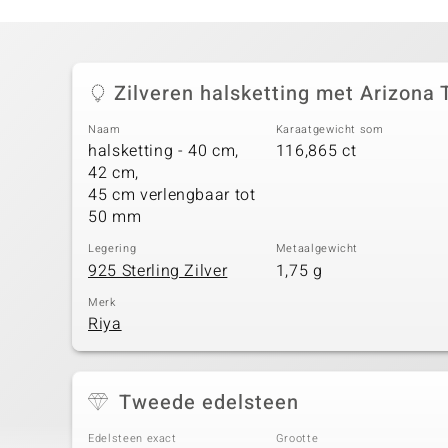
Zilveren halsketting met Arizona 
Naam
Karaatgewicht som
halsketting - 40 cm,
116,865 ct
42 cm,
45 cm verlengbaar tot
50 mm
Legering
Metaalgewicht
925 Sterling Zilver
1,75 g
Merk
Riya
Tweede edelsteen
Edelsteen exact
Grootte