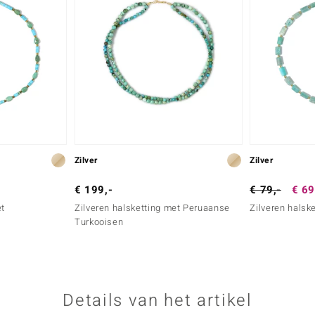
Zilver
Zilver
€ 199,-
€ 79,-
€ 69
et
Zilveren halsketting met Peruaanse
Zilveren halsk
Turkooisen
Details van het artikel