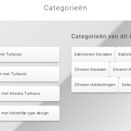
Categorieën
Categorieën van dit 
met Turkoois
Edelstenen Sieraden
Edelst
Zilveren Sieraden
Zilveren 
n met Turkoois
Zilveren Halskettingen
Gebu
 met Arizona Turkoois
 met hetzelfde type design