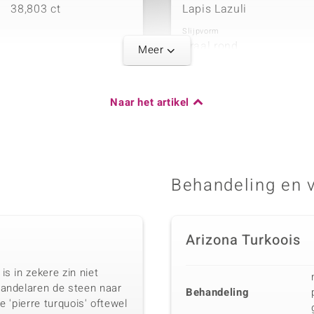
38,803 ct
Lapis Lazuli
Slijpvorm
Kraal rond
Meer
Naar het artikel
Karaatgewicht som
8,894 ct
Behandeling en 
Arizona Turkoois
s in zekere zin niet
handelaren de steen naar
Behandeling
e 'pierre turquois' oftewel