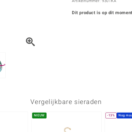
Parel
Kwarts
Artikelnummer: 9301KA
♦ Zilveren ringen
Vitale Minerale
Topaas
Turkoo
♦ Zilveren oorbellen
Dit product is op dit moment
♦ Zilveren hangers
♦ Zilveren armbanden
♦ Zilveren kettingen
Blauw
Groen
Platina sieraden
Vergelijkbare sieraden
NIEUW
-13%
Nog maa