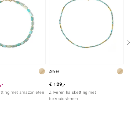
Zilver
Zilver
,-
€ 129,-
€ 79,
etting met amazonieten
Zilveren halsketting met
Zilver
turkooisstenen
Aquam