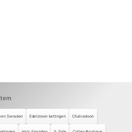
item
een Sieraden
Edelsteen kettingen
Chalcedoon
Kettingen
Hals Sieraden
% Sale
Collier-Boutique