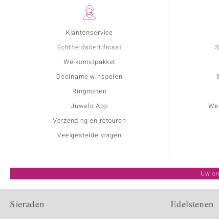
Klantenservice
Echtheidscertificaat
S
Welkomstpakket
Deelname winspelen
Ringmaten
Juwelo App
Wer
Verzending en retouren
Veelgestelde vragen
Uw on
Sieraden
Edelstenen