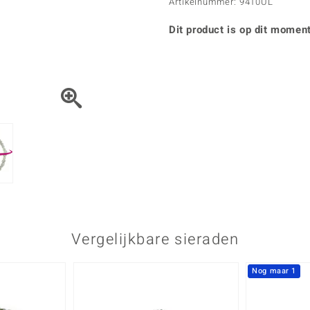
Parel
Kwarts
Artikelnummer: 9410UL
♦ Zilveren ringen
Vitale Minerale
Topaas
Turkoo
♦ Zilveren oorbellen
Dit product is op dit moment
♦ Zilveren hangers
♦ Zilveren armbanden
♦ Zilveren kettingen
Blauw
Groen
Platina sieraden
Vergelijkbare sieraden
Nog maar 1