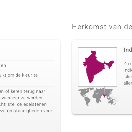
Herkomst van de
In
Zo d
ten
Ind
ikt om de kleur te
ioli
alle
n of keren terug naar
ur wanneer ze worden
cht; stel de edelstenen
deze omstandigheden voor