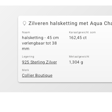
Zilveren halsketting met Aqua C
Naam
Karaatgewicht som
halsketting - 45 cm
162,45 ct
verlengbaar tot 38
mm
Legering
Metaalgewicht
925 Sterling Zilver
1,304 g
Merk
Collier Boutique