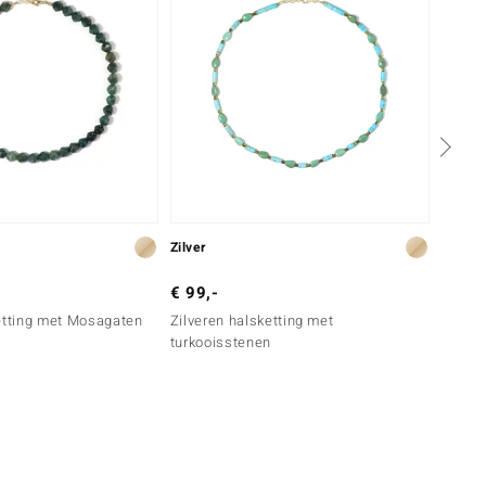
Zilver
Zilver
€ 99,-
€ 69,
etting met Mosagaten
Zilveren halsketting met
Zilver
turkooisstenen
kwarts