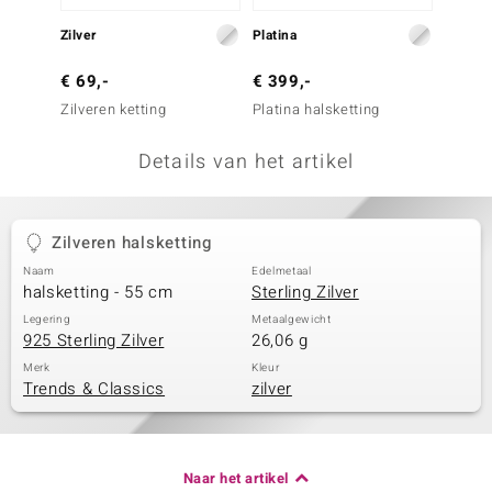
remonti
Zilver
Platina
Zilver
remonti
€ 69,-
€ 399,-
€ 49,
Zilveren ketting
Platina halsketting
Zilvere
uwelo
Details van het artikel
 Gems
NO Collection
Zilveren halsketting
va
Naam
Edelmetaal
halsketting - 55 cm
Sterling Zilver
Legering
Metaalgewicht
925 Sterling Zilver
26,06 g
Merk
Kleur
Trends & Classics
zilver
Minerale
Naar het artikel