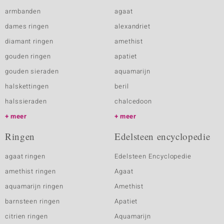
armbanden
agaat
dames ringen
alexandriet
diamant ringen
amethist
gouden ringen
apatiet
gouden sieraden
aquamarijn
halskettingen
beril
halssieraden
chalcedoon
meer
meer
Ringen
Edelsteen encyclopedie
agaat ringen
Edelsteen Encyclopedie
amethist ringen
Agaat
aquamarijn ringen
Amethist
barnsteen ringen
Apatiet
citrien ringen
Aquamarijn