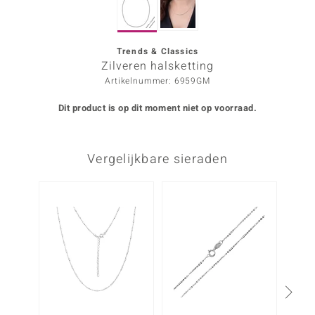
ana
Trends & Classics
Zilveren halsketting
Prince Designs
Artikelnummer: 6959GM
o
Dit product is op dit moment niet op voorraad.
Chic
Vergelijkbare sieraden
d in Berlin
insell
n Vogue
e in Italy
o Paraíso
izen