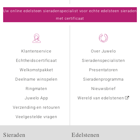
Uw online edelsteen sieradenspecialist voor echte edelsteen sieraden
met certificaat
Klantenservice
Over Juwelo
Echtheidscertificaat
Sieradenspecialisten
Welkomstpakket
Presentatoren
Deelname winspelen
Sieradenprogramma
Ringmaten
Nieuwsbrief
Juwelo App
Wereld van edelstenen
Verzending en retouren
Veelgestelde vragen
Sieraden
Edelstenen