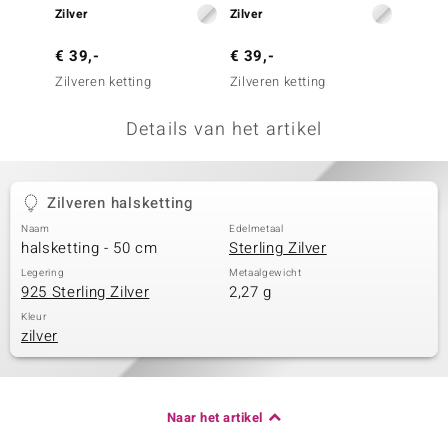
Zilver
Zilver
Zilver
remonti
€ 39,-
€ 39,-
€ 39,
remonti
Zilveren ketting
Zilveren ketting
Zilvere
uwelo
Details van het artikel
 Gems
NO Collection
Zilveren halsketting
va
Naam
Edelmetaal
halsketting - 50 cm
Sterling Zilver
Legering
Metaalgewicht
925 Sterling Zilver
2,27 g
Kleur
zilver
Minerale
Naar het artikel