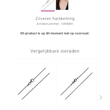
ana
Zilveren halsketting
Artikelnummer: 3498BH
Prince Designs
Dit product is op dit moment niet op voorraad.
o
Chic
Vergelijkbare sieraden
d in Berlin
-26%
insell
n Vogue
e in Italy
o Paraíso
izen