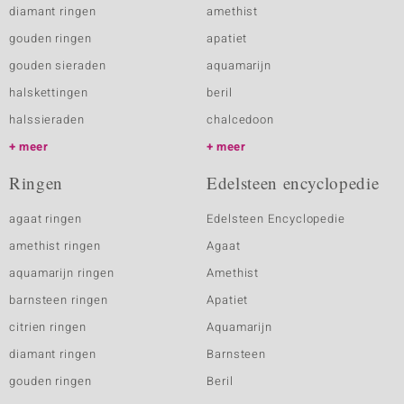
diamant ringen
amethist
gouden ringen
apatiet
gouden sieraden
aquamarijn
halskettingen
beril
halssieraden
chalcedoon
meer
meer
Ringen
Edelsteen encyclopedie
agaat ringen
Edelsteen Encyclopedie
amethist ringen
Agaat
aquamarijn ringen
Amethist
barnsteen ringen
Apatiet
citrien ringen
Aquamarijn
diamant ringen
Barnsteen
gouden ringen
Beril