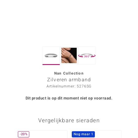
ana
Prince Designs
o
360°
Chic
d in Berlin
Nan Collection
Zilveren armband
insell
Artikelnummer: 5276SG
n Vogue
Dit product is op dit moment niet op voorraad.
e in Italy
Vergelijkbare sieraden
o Paraíso
izen
-20%
Nog maar 1