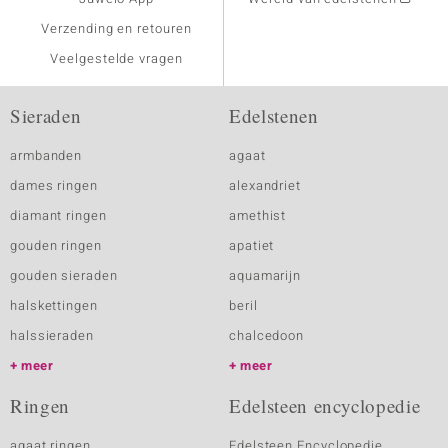
Verzending en retouren
Veelgestelde vragen
Sieraden
Edelstenen
armbanden
agaat
dames ringen
alexandriet
diamant ringen
amethist
gouden ringen
apatiet
gouden sieraden
aquamarijn
halskettingen
beril
halssieraden
chalcedoon
meer
meer
Ringen
Edelsteen encyclopedie
agaat ringen
Edelsteen Encyclopedie