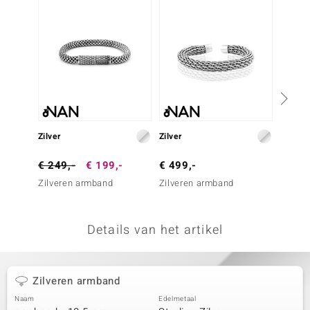
remonti
remonti
uwelo
 Gems
NO Collection
Zilver
Zilver
Zilver
va
€ 249,-
€ 199,-
€ 499,-
€ 249
Zilveren armband
Zilveren armband
Zilver
Details van het artikel
Minerale
Zilveren armband
Naam
Edelmetaal