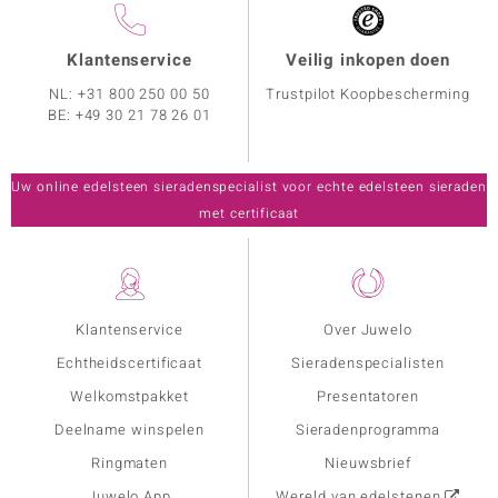
Klantenservice
Veilig inkopen doen
NL:
+31 800 250 00 50
Trustpilot Koopbescherming
BE:
+49 30 21 78 26 01
Uw online edelsteen sieradenspecialist voor echte edelsteen sieraden
met certificaat
Klantenservice
Over Juwelo
Echtheidscertificaat
Sieradenspecialisten
Welkomstpakket
Presentatoren
Deelname winspelen
Sieradenprogramma
Ringmaten
Nieuwsbrief
Juwelo App
Wereld van edelstenen