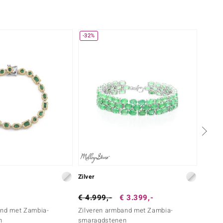
-32%
Nog m
Zilver
Goud
€ 4.999,-
€ 3.399,-
€ 4.9
and met Zambia-
Zilveren armband met Zambia-
Goude
n
smaragdstenen
diama