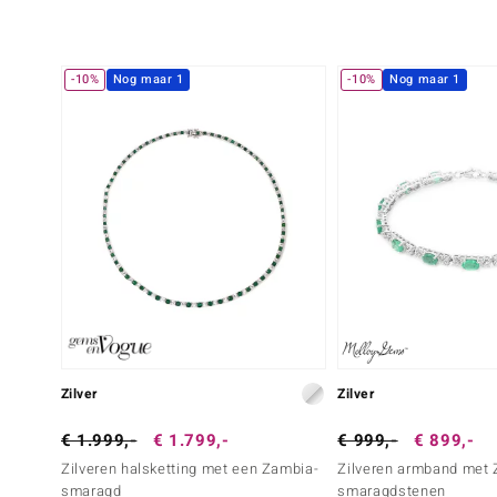
-10%
Nog maar 1
-10%
Nog maar 1
Zilver
Zilver
€ 1.999,-
€ 1.799,-
€ 999,-
€ 899,-
Zilveren halsketting met een Zambia-
Zilveren armband met 
smaragd
smaragdstenen