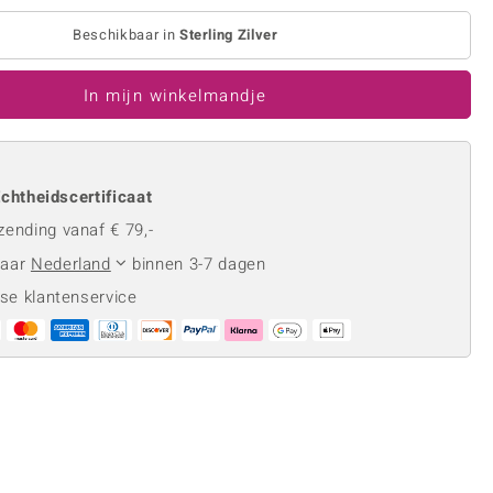
Rhodoliet
Sieraden in varianten
is
Toermalijn
Beschikbaar in
Sterling Zilver
Ringmaten
In mijn winkelmandje
Geel
chtheidscertificaat
zending vanaf € 79,-
naar
Nederland
binnen 3-7 dagen
se klantenservice