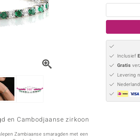
Parel
Kwarts
♦ Zilveren ringen
Vitale Minerale
Topaas
Turkoo
♦ Zilveren oorbellen
♦ Zilveren hangers
♦ Zilveren armbanden
♦ Zilveren kettingen
Blauw
Groen
Inclusief
E
Platina sieraden
Gratis
ver
Levering 
Nederland
360°
gd en Cambodjaanse zirkoon
eslepen Zambiaanse smaragden met een