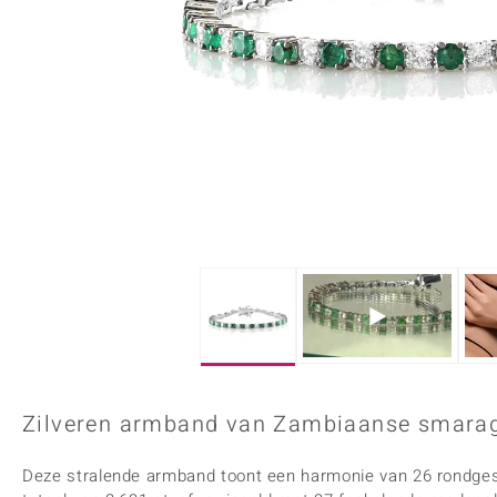
Onyx
Peridoot
Armbanden
Kralen sieraden
Custodana
Kunstreizen
Spinel
Tanzaniet
Accessoires
Bedels
Dagen
Mark Tremonti
Zirkoon
Sieradensets
Colliers
Edelstenen op kleur
Rood
Paars
Alle edelstenen
Zilveren armband van Zambiaanse smara
Deze stralende armband toont een harmonie van 26 rondg