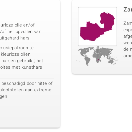
Za
Zam
urloze olie en/of
expo
/of het opvullen van
afg
uitgehard hars
were
nclusiepatroon te
de 
kleurloze oliën,
ame
harsen gebruikt; het
holtes met kunsthars
 beschadigd door hitte of
blootstellen aan extreme
gen