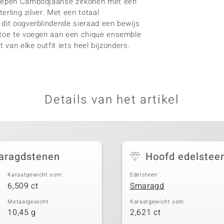
eslepen Cambodjaanse zirkonen met een
erling zilver. Met een totaal
 dit oogverblindende sieraad een bewijs
r toe te voegen aan een chique ensemble
 van elke outfit iets heel bijzonders.
Details van het artikel
aragdstenen
Hoofd edelstee
Karaatgewicht som
Edelsteen
6,509 ct
Smaragd
Metaalgewicht
Karaatgewicht som
10,45 g
2,621 ct