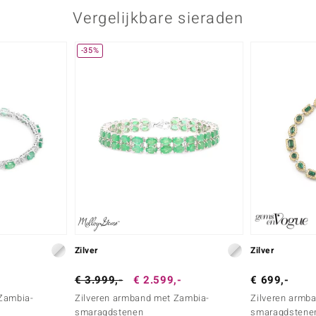
Vergelijkbare sieraden
-35%
Zilver
Zilver
€ 3.999,-
€ 2.599,-
€ 699,-
Zambia-
Zilveren armband met Zambia-
Zilveren armb
smaragdstenen
smaragdstene