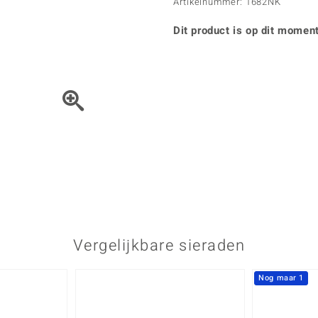
Parel
Kwarts
Artikelnummer: 1682NK
♦ Zilveren ringen
Vitale Minerale
Topaas
Turkoo
♦ Zilveren oorbellen
Dit product is op dit moment
♦ Zilveren hangers
♦ Zilveren armbanden
♦ Zilveren kettingen
Blauw
Groen
Het sieraad kunt u met de 
Platina sieraden
Vergelijkbare sieraden
Nog maar 1