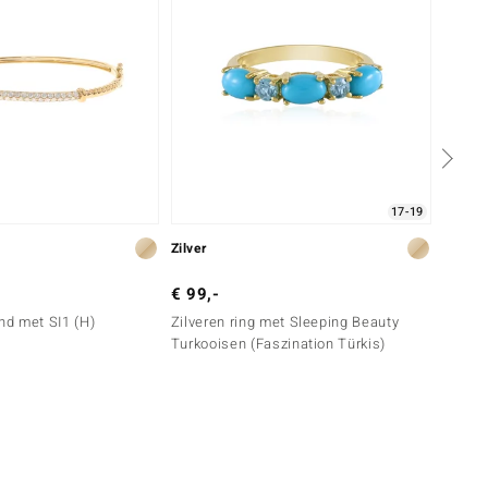
17-19
Zilver
Zilver
€ 99,-
€ 99,
d met SI1 (H)
Zilveren ring met Sleeping Beauty
Zilver
Turkooisen (Faszination Türkis)
Turkoo