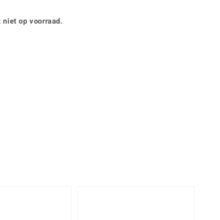
Rhodoliet
Sieraden in varianten
is
Toermalijn
Ringmaten
 niet op voorraad.
360° interactief
Geel
muis bewegen en van verschillende kanten bekijken.