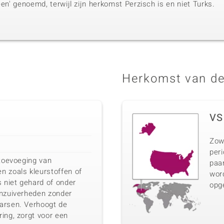
een' genoemd, terwijl zijn herkomst Perzisch is en niet Turks.
Herkomst van de
VS
Zow
peri
 toevoeging van
paar
n zoals kleurstoffen of
wor
s niet gehard of onder
opg
onzuiverheden zonder
arsen. Verhoogt de
ing, zorgt voor een