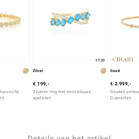
17-20
Zilver
Goud
€ 199,-
€ 2.999,-
 Russische
Zilveren ring met neon blauwe
Gouden armban
er)
apatieten
Diamanten
Details van het artikel